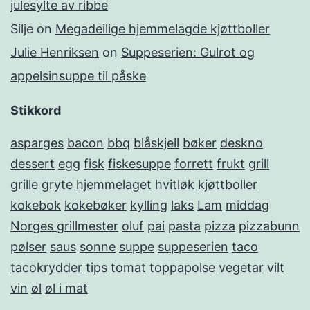
julesylte av ribbe
Silje
on
Megadeilige hjemmelagde kjøttboller
Julie Henriksen
on
Suppeserien: Gulrot og
appelsinsuppe til påske
Stikkord
asparges
bacon
bbq
blåskjell
bøker
deskno
dessert
egg
fisk
fiskesuppe
forrett
frukt
grill
grille
gryte
hjemmelaget
hvitløk
kjøttboller
kokebok
kokebøker
kylling
laks
Lam
middag
Norges grillmester
oluf
pai
pasta
pizza
pizzabunn
pølser
saus
sonne
suppe
suppeserien
taco
tacokrydder
tips
tomat
toppapolse
vegetar
vilt
vin
øl
øl i mat