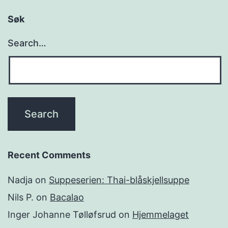
Søk
Search…
Recent Comments
Nadja
on
Suppeserien: Thai-blåskjellsuppe
Nils P.
on
Bacalao
Inger Johanne Tølløfsrud
on
Hjemmelaget