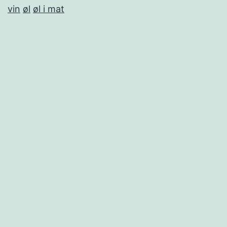
vin
øl
øl i mat