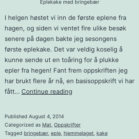
Eplekake med bringebær
I helgen høstet vi inn de første eplene fra
hagen, og siden vi ventet fire ulike besøk
senere på dagen bakte jeg sesongens
første eplekake. Det var veldig koselig å
kunne sende ut en toåring for å plukke
epler fra hegen! Fant frem oppskriften jeg
har brukt flere år nå, en basisoppskrift vi har
H
fått…
Continue reading
j
e
Published
August 4, 2014
m
Categorized as
Mat
,
Oppskrifter
m
Tagged
bringebær
,
eple
,
hjemmelaget
,
kake