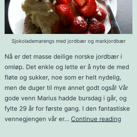
e
o
g
v
Sjokolademarengs med jordbær og markjordbær
a
n
Nå er det masse deilige norske jordbær i
i
omløp. Det enkle og lette er å nyte de med
l
fløte og sukker, noe som er helt nydelig,
j
men de duger til mye annet godt også! Vår
e
gode venn Marius hadde bursdag i går, og
s
fylte 29 år for første gang. I den fantastiske
a
S
vennegjengen vår er…
Continue reading
u
j