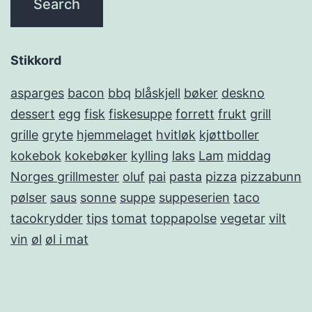
Stikkord
asparges
bacon
bbq
blåskjell
bøker
deskno
dessert
egg
fisk
fiskesuppe
forrett
frukt
grill
grille
gryte
hjemmelaget
hvitløk
kjøttboller
kokebok
kokebøker
kylling
laks
Lam
middag
Norges grillmester
oluf
pai
pasta
pizza
pizzabunn
pølser
saus
sonne
suppe
suppeserien
taco
tacokrydder
tips
tomat
toppapolse
vegetar
vilt
vin
øl
øl i mat