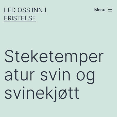
Skip
LED OSS INN I
Menu
to
FRISTELSE
content
Steketemper
atur svin og
svinekjøtt