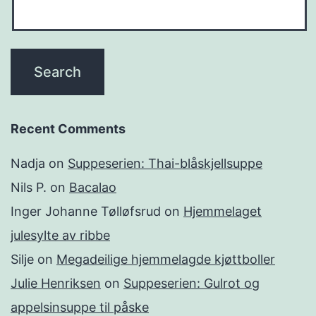
Recent Comments
Nadja
on
Suppeserien: Thai-blåskjellsuppe
Nils P.
on
Bacalao
Inger Johanne Tølløfsrud
on
Hjemmelaget
julesylte av ribbe
Silje
on
Megadeilige hjemmelagde kjøttboller
Julie Henriksen
on
Suppeserien: Gulrot og
appelsinsuppe til påske