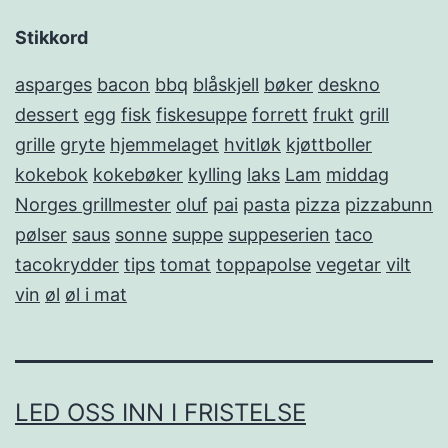
Stikkord
asparges
bacon
bbq
blåskjell
bøker
deskno
dessert
egg
fisk
fiskesuppe
forrett
frukt
grill
grille
gryte
hjemmelaget
hvitløk
kjøttboller
kokebok
kokebøker
kylling
laks
Lam
middag
Norges grillmester
oluf
pai
pasta
pizza
pizzabunn
pølser
saus
sonne
suppe
suppeserien
taco
tacokrydder
tips
tomat
toppapolse
vegetar
vilt
vin
øl
øl i mat
LED OSS INN I FRISTELSE