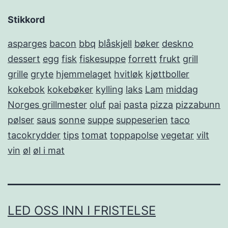
Stikkord
asparges
bacon
bbq
blåskjell
bøker
deskno
dessert
egg
fisk
fiskesuppe
forrett
frukt
grill
grille
gryte
hjemmelaget
hvitløk
kjøttboller
kokebok
kokebøker
kylling
laks
Lam
middag
Norges grillmester
oluf
pai
pasta
pizza
pizzabunn
pølser
saus
sonne
suppe
suppeserien
taco
tacokrydder
tips
tomat
toppapolse
vegetar
vilt
vin
øl
øl i mat
LED OSS INN I FRISTELSE