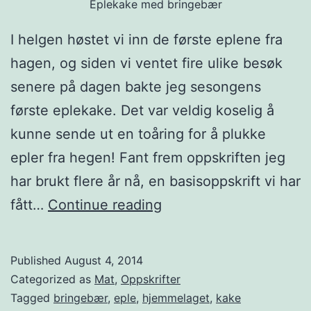
Eplekake med bringebær
I helgen høstet vi inn de første eplene fra
hagen, og siden vi ventet fire ulike besøk
senere på dagen bakte jeg sesongens
første eplekake. Det var veldig koselig å
kunne sende ut en toåring for å plukke
epler fra hegen! Fant frem oppskriften jeg
har brukt flere år nå, en basisoppskrift vi har
H
fått…
Continue reading
j
e
Published
August 4, 2014
m
Categorized as
Mat
,
Oppskrifter
m
Tagged
bringebær
,
eple
,
hjemmelaget
,
kake