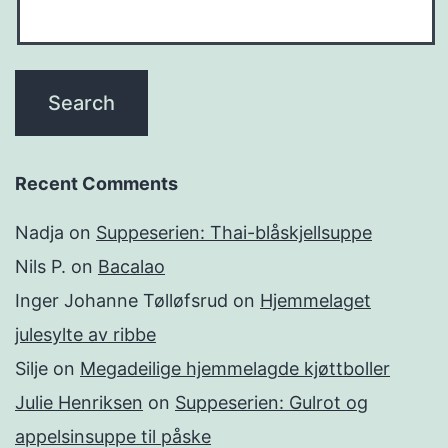
g
e
n
Recent Comments
Nadja
on
Suppeserien: Thai-blåskjellsuppe
Nils P.
on
Bacalao
Inger Johanne Tølløfsrud
on
Hjemmelaget
julesylte av ribbe
Silje
on
Megadeilige hjemmelagde kjøttboller
Julie Henriksen
on
Suppeserien: Gulrot og
appelsinsuppe til påske