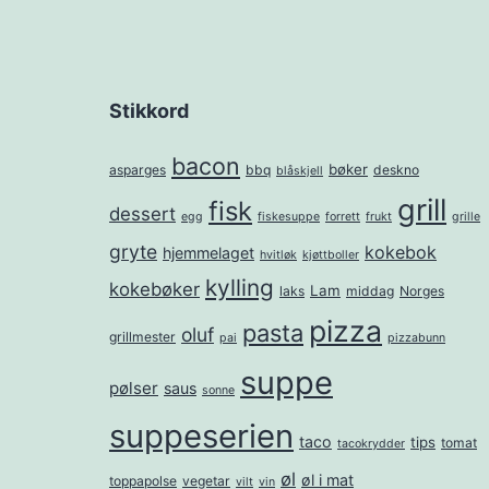
Stikkord
bacon
bøker
asparges
bbq
deskno
blåskjell
grill
fisk
dessert
egg
fiskesuppe
forrett
frukt
grille
gryte
kokebok
hjemmelaget
hvitløk
kjøttboller
kylling
kokebøker
Lam
laks
middag
Norges
pizza
pasta
oluf
grillmester
pai
pizzabunn
suppe
pølser
saus
sonne
suppeserien
taco
tips
tomat
tacokrydder
øl
øl i mat
toppapolse
vegetar
vilt
vin