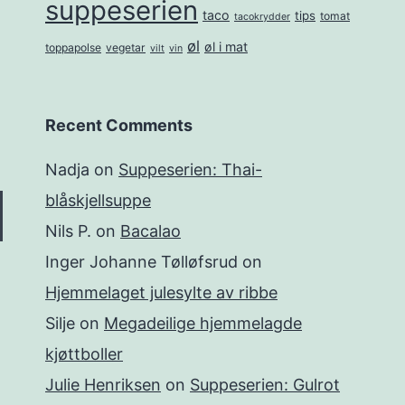
suppeserien
taco
tips
tomat
tacokrydder
øl
øl i mat
toppapolse
vegetar
vilt
vin
Recent Comments
Nadja
on
Suppeserien: Thai-
blåskjellsuppe
Nils P.
on
Bacalao
Inger Johanne Tølløfsrud
on
Hjemmelaget julesylte av ribbe
Silje
on
Megadeilige hjemmelagde
kjøttboller
Julie Henriksen
on
Suppeserien: Gulrot