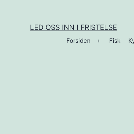
Skip
to
content
LED OSS INN I FRISTELSE
Forsiden
Fisk
Ky
Open
menu