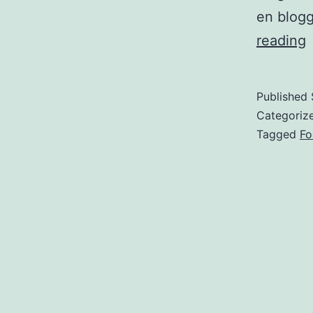
en blog
reading
å
g
Published
g
Categoriz
Tagged
Fo