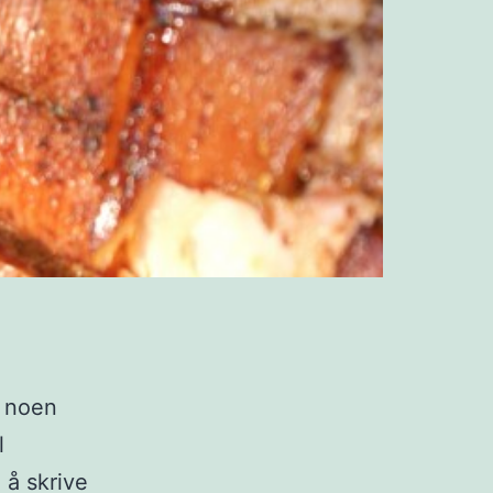
r noen
l
g å skrive