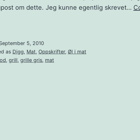
gpost om dette. Jeg kunne egentlig skrevet…
C
Om
rille
September 5, 2010
ris
ed as
Digg
,
Mat
,
Oppskrifter
,
Øl i mat
od
,
grill
,
grille gris
,
mat