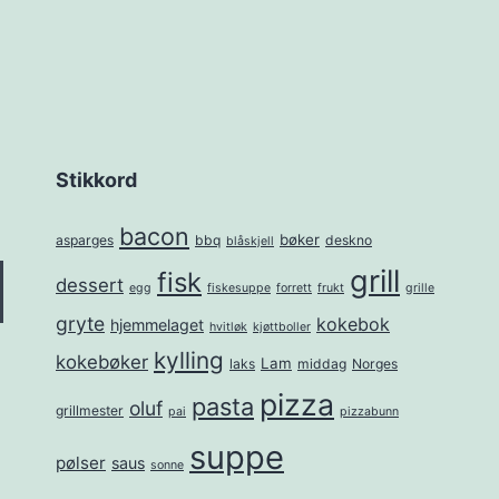
Stikkord
bacon
bøker
asparges
bbq
deskno
blåskjell
grill
fisk
dessert
egg
fiskesuppe
forrett
frukt
grille
gryte
kokebok
hjemmelaget
hvitløk
kjøttboller
kylling
kokebøker
Lam
laks
middag
Norges
pizza
pasta
oluf
grillmester
pai
pizzabunn
suppe
pølser
saus
sonne