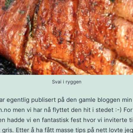
Svai i ryggen
r egentlig publisert på den gamle bloggen min
h.no men vi har nå flyttet den hit i stedet :-) Fo
n hadde vi en fantastisk fest hvor vi inviterte ti
t gris. Etter å ha fått masse tips på nett lovte je