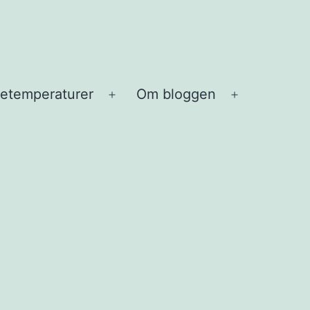
etemperaturer
Om bloggen
Open
Open
menu
menu