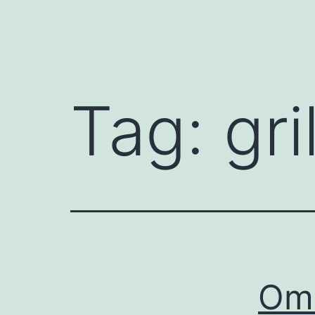
Tag:
gri
Om 