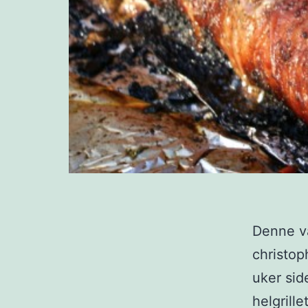
Denne va
christop
uker side
helgrille