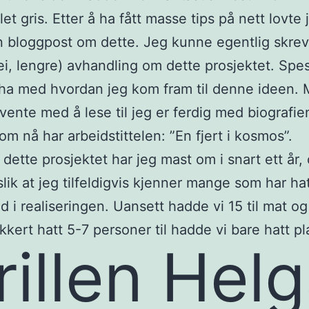
illet gris. Etter å ha fått masse tips på nett lovte 
n bloggpost om dette. Jeg kunne egentlig skre
ei, lengre) avhandling om dette prosjektet. Spe
 ha med hvordan jeg kom fram til denne ideen.
 vente med å lese til jeg er ferdig med biografi
som nå har arbeidstittelen: ”En fjert i kosmos”.
 dette prosjektet har jeg mast om i snart ett år,
lik at jeg tilfeldigvis kjenner mange som har hatt
d i realiseringen. Uansett hadde vi 15 til mat og
kkert hatt 5-7 personer til hadde vi bare hatt pl
rillen Hel