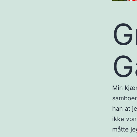
G
G
Min kjær
samboer 
han at je
ikke von
måtte jeg