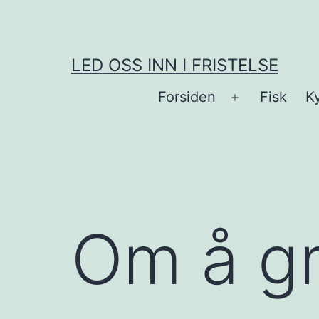
Skip
to
content
LED OSS INN I FRISTELSE
Forsiden
Fisk
Ky
Open
menu
Om å gri