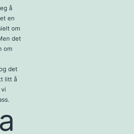
jeg å
vet en
sielt om
 Men det
en om
 og det
 litt å
 vi
ass.
ga