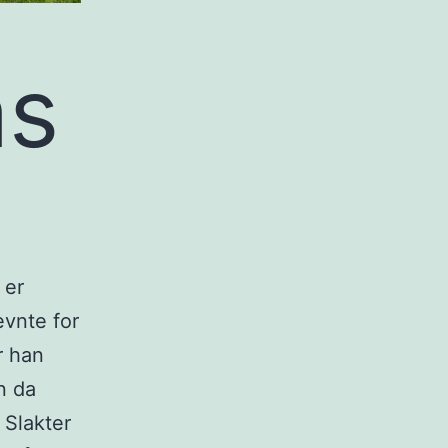
as
 er
vnte for
r han
n da
 Slakter