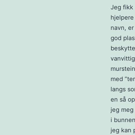
Jeg fikk
hjelpere
navn, er 
god plas
beskytte
vanvitti
murstein
med ”ter
langs so
en så op
jeg meg 
i bunnen
jeg kan 