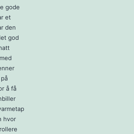
re gode
r et
ar den
det god
hatt
e med
renner
 på
r å få
biller
 varmetap
n hvor
rollere