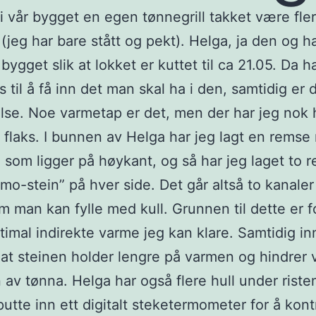
 i vår bygget en egen tønnegrill takket være fle
 (jeg har bare stått og pekt). Helga, ja den og ha
bygget slik at lokket er kuttet til ca 21.05. Da h
s til å få inn det man skal ha i den, samtidig er 
lse. Noe varmetap er det, men der har jeg nok 
g flaks. I bunnen av Helga har jeg lagt en rems
 som ligger på høykant, og så har jeg laget to 
mo-stein” på hver side. Det går altså to kanaler
m man kan fylle med kull. Grunnen til dette er fo
timal indirekte varme jeg kan klare. Samtidig inn
at steinen holder lengre på varmen og hindrer
 av tønna. Helga har også flere hull under riste
putte inn ett digitalt steketermometer for å kont