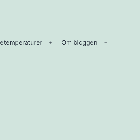
etemperaturer
Om bloggen
Open
Open
menu
menu