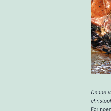
Denne va
christoph
For noen