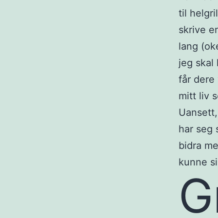
til helgr
skrive e
lang (ok
jeg skal
får dere
mitt liv 
Uansett,
har seg s
bidra me
kunne si
G