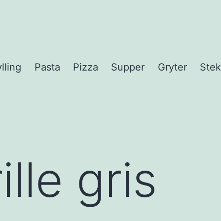
lling
Pasta
Pizza
Supper
Gryter
Stek
lle gris