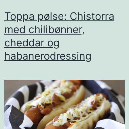
e
:
Toppa pølse: Chistorra
H
med chilibønner,
u
cheddar og
r
t
habanerodressing
i
g
s
y
l
t
a