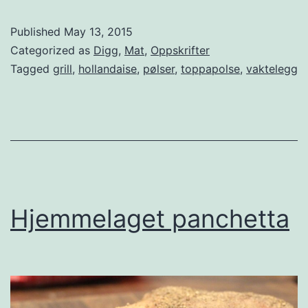
p
Published
May 13, 2015
p
Categorized as
Digg
,
Mat
,
Oppskrifter
a
Tagged
grill
,
hollandaise
,
pølser
,
toppapolse
,
vaktelegg
p
ø
l
s
e
:
Hjemmelaget panchetta
B
a
c
o