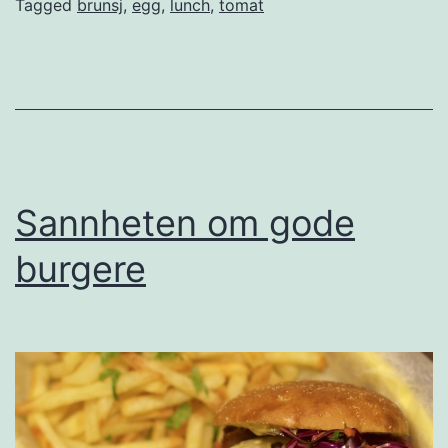
e
Tagged
brunsj
,
egg
,
lunch
,
tomat
r
t
e
e
g
g
Sannheten om gode
i
burgere
t
o
m
a
t