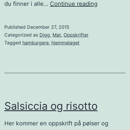
S
du finner i alle…
Continue reading
a
n
Published
December 27, 2015
n
Categorized as
Digg
,
Mat
,
Oppskrifter
h
Tagged
hamburgere
,
hjemmelaget
e
t
e
n
o
m
Salsiccia og risotto
g
o
Her kommer en oppskrift på pølser og