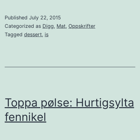
j
e
Published
July 22, 2015
m
Categorized as
Digg
,
Mat
,
Oppskrifter
m
Tagged
dessert
,
is
e
l
a
g
e
t
Toppa pølse: Hurtigsylta
i
fennikel
s
m