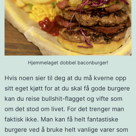
s
a
u
s
o
g
p
Hjemmelaget dobbel baconburger!
ø
Hvis noen sier til deg at du må kverne opp
l
sitt eget kjøtt for at du skal få gode burgere
s
kan du reise bullshit-flagget og vifte som
e
om det stod om livet. For det trenger man
faktisk ikke. Man kan få helt fantastiske
burgere ved å bruke helt vanlige varer som