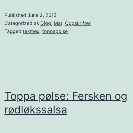
o
p
Published
June 2, 2015
p
Categorized as
Digg
,
Mat
,
Oppskrifter
a
Tagged
texmex
,
toppapolse
p
ø
l
s
e
:
Toppa pølse: Fersken og
C
rødløkssalsa
h
i
s