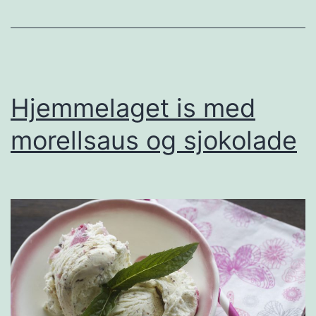
c
i
a
o
g
Hjemmelaget is med
r
morellsaus og sjokolade
i
s
o
t
t
o