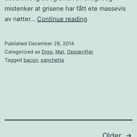
e
mistenker at grisene har fått ete massevis
l
H
av nøtter…
Continue reading
e
j
g
e
Published
December 28, 2014
g
m
Categorized as
Digg
,
Mat
,
Oppskrifter
o
m
Tagged
bacon
,
panchetta
g
e
h
l
o
a
l
g
l
e
a
t
n
p
Posts
Older