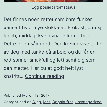
Egg posjert i tomatsaus
Det finnes noen retter som bare funker
uansett hvor mye klokka er. Frokost, brunsj,
lunch, middag, kveldsmat eller nattmat.
Dette er en sånn rett. Den krever svært lite
av deg med tanke på arbeid og du får en
rett som er smakfull og lett samtidig som
den metter. Har du et godt helt lyst
P
knafritt…
Continue reading
o
s
Published
March 12, 2017
j
Categorized as
Digg
,
Mat
,
Oppskrifter
,
Uncategorized