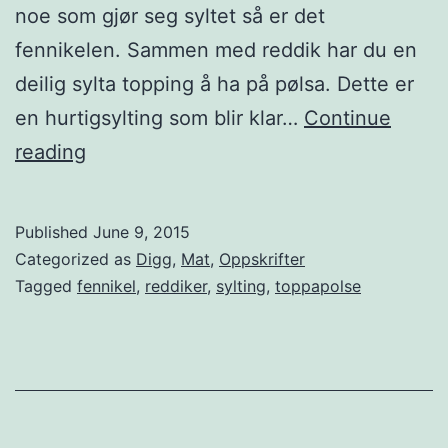
noe som gjør seg syltet så er det
s
fennikelen. Sammen med reddik har du en
j
deilig sylta topping å ha på pølsa. Dette er
o
en hurtigsylting som blir klar…
Continue
k
T
reading
o
o
l
p
Published
June 9, 2015
a
p
Categorized as
Digg
,
Mat
,
Oppskrifter
d
a
Tagged
fennikel
,
reddiker
,
sylting
,
toppapolse
e
p
ø
l
s