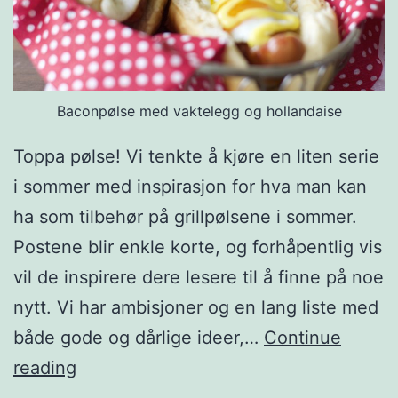
e
l
s
ø
s
k
i
Baconpølse med vaktelegg og hollandaise
s
n
s
Toppa pølse! Vi tenkte å kjøre en liten serie
g
a
i sommer med inspirasjon for hva man kan
l
ha som tilbehør på grillpølsene i sommer.
s
Postene blir enkle korte, og forhåpentlig vis
a
vil de inspirere dere lesere til å finne på noe
nytt. Vi har ambisjoner og en lang liste med
både gode og dårlige ideer,…
Continue
T
reading
o