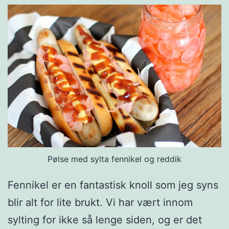
e
d
m
o
r
e
l
l
s
a
Pølse med sylta fennikel og reddik
u
Fennikel er en fantastisk knoll som jeg syns
s
blir alt for lite brukt. Vi har vært innom
o
sylting for ikke så lenge siden, og er det
g