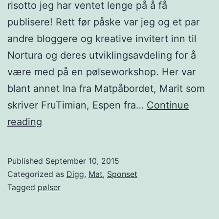
d
risotto jeg har ventet lenge på å få
e
publisere! Rett før påske var jeg og et par
b
andre bloggere og kreative invitert inn til
u
Nortura og deres utviklingsavdeling for å
r
være med på en pølseworkshop. Her var
g
blant annet Ina fra Matpåbordet, Marit som
e
skriver FruTimian, Espen fra…
Continue
r
S
reading
e
a
l
Published
September 10, 2015
s
Categorized as
Digg
,
Mat
,
Sponset
i
Tagged
pølser
c