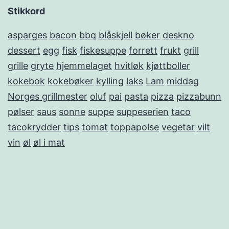
Stikkord
asparges
bacon
bbq
blåskjell
bøker
deskno
dessert
egg
fisk
fiskesuppe
forrett
frukt
grill
grille
gryte
hjemmelaget
hvitløk
kjøttboller
kokebok
kokebøker
kylling
laks
Lam
middag
Norges grillmester
oluf
pai
pasta
pizza
pizzabunn
pølser
saus
sonne
suppe
suppeserien
taco
tacokrydder
tips
tomat
toppapolse
vegetar
vilt
vin
øl
øl i mat