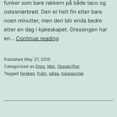
funker som bare rakkern på både taco og
b
ostesmørbrød. Den er helt fin etter bare
ø
noen minutter, men den blir enda bedre
n
etter en dag i kjøleskapet. Dressingen har
n
T
en…
Continue reading
e
o
r
p
Published
May 27, 2015
,
p
Categorized as
Digg
,
Mat
,
Oppskrifter
c
a
Tagged
fersken
,
frukt
,
salsa
,
toppapolse
h
p
e
ø
d
l
d
s
a