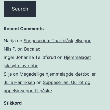
Recent Comments
Nadja
on
Suppeserien: Thai-blåskjellsuppe
Nils P.
on
Bacalao
Inger Johanne Tølløfsrud
on
Hjemmelaget
julesylte av ribbe
Silje
on
Megadeilige hjemmelagde kjøttboller
Julie Henriksen
on
Suppeserien: Gulrot og
appelsinsuppe til påske
Stikkord