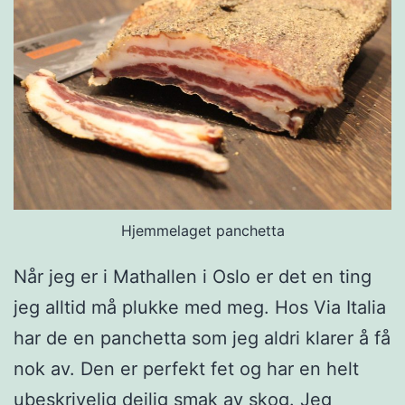
n
p
ø
l
s
e
m
Hjemmelaget panchetta
e
d
Når jeg er i Mathallen i Oslo er det en ting
v
jeg alltid må plukke med meg. Hos Via Italia
a
har de en panchetta som jeg aldri klarer å få
k
nok av. Den er perfekt fet og har en helt
t
ubeskrivelig deilig smak av skog. Jeg