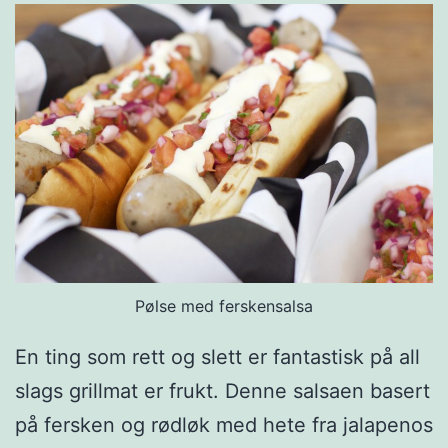
t
o
r
r
a
m
e
d
c
Pølse med ferskensalsa
h
En ting som rett og slett er fantastisk på all
i
slags grillmat er frukt. Denne salsaen basert
l
på fersken og rødløk med hete fra jalapenos
i