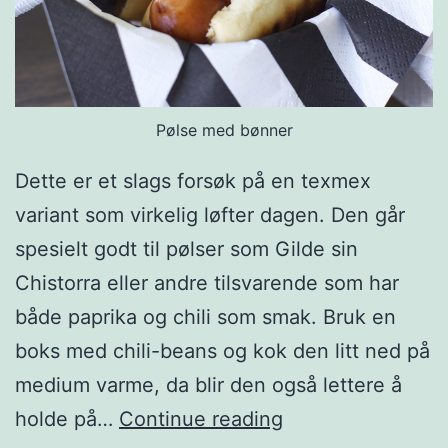
f
e
n
n
Pølse med bønner
i
k
Dette er et slags forsøk på en texmex
e
variant som virkelig løfter dagen. Den går
l
spesielt godt til pølser som Gilde sin
Chistorra eller andre tilsvarende som har
både paprika og chili som smak. Bruk en
boks med chili-beans og kok den litt ned på
medium varme, da blir den også lettere å
T
holde på…
Continue reading