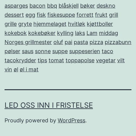
asparges
bacon
bbq
blåskjell
bøker
deskno
dessert
egg
fisk
fiskesuppe
forrett
frukt
grill
grille
gryte
hjemmelaget
hvitløk
kjøttboller
kokebok
kokebøker
kylling
laks
Lam
middag
Norges grillmester
oluf
pai
pasta
pizza
pizzabunn
pølser
saus
sonne
suppe
suppeserien
taco
tacokrydder
tips
tomat
toppapolse
vegetar
vilt
vin
øl
øl i mat
LED OSS INN I FRISTELSE
Proudly powered by
WordPress
.