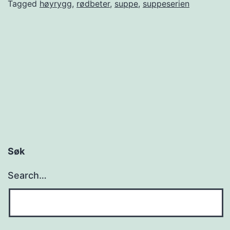
e
Tagged
høyrygg
,
rødbeter
,
suppe
,
suppeserien
s
e
r
i
e
n
:
B
Søk
o
Search…
r
t
s