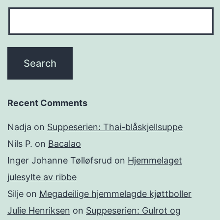
Recent Comments
Nadja
on
Suppeserien: Thai-blåskjellsuppe
Nils P.
on
Bacalao
Inger Johanne Tølløfsrud
on
Hjemmelaget
julesylte av ribbe
Silje
on
Megadeilige hjemmelagde kjøttboller
Julie Henriksen
on
Suppeserien: Gulrot og