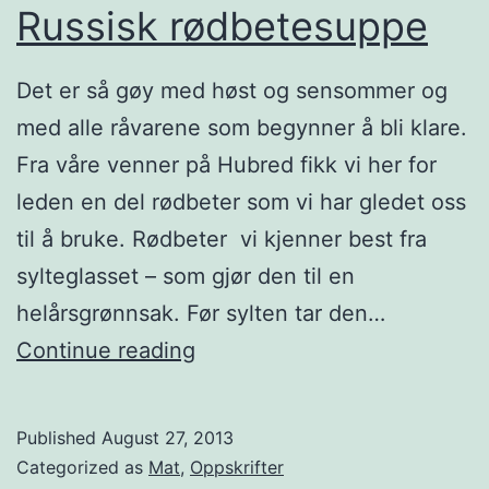
Russisk rødbetesuppe
Det er så gøy med høst og sensommer og
med alle råvarene som begynner å bli klare.
Fra våre venner på Hubred fikk vi her for
leden en del rødbeter som vi har gledet oss
til å bruke. Rødbeter vi kjenner best fra
sylteglasset – som gjør den til en
helårsgrønnsak. Før sylten tar den…
S
Continue reading
u
p
Published
August 27, 2013
p
Categorized as
Mat
,
Oppskrifter