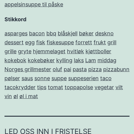
appelsinsuppe til påske
Stikkord
asparges
bacon
bbq
blåskjell
bøker
deskno
dessert
egg
fisk
fiskesuppe
forrett
frukt
grill
grille
gryte
hjemmelaget
hvitløk
kjøttboller
kokebok
kokebøker
kylling
laks
Lam
middag
Norges grillmester
oluf
pai
pasta
pizza
pizzabunn
pølser
saus
sonne
suppe
suppeserien
taco
tacokrydder
tips
tomat
toppapolse
vegetar
vilt
vin
øl
øl i mat
LED OSS INN I FRISTELSE