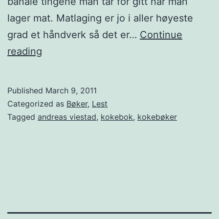
banale tingene man tar for gitt når man
i
lager mat. Matlaging er jo i aller høyeste
s
grad et håndverk så det er…
Continue
t
K
reading
e
o
l
k
s
Published
March 9, 2011
e
Categorized as
Bøker
,
Lest
e
b
Tagged
andreas viestad
,
kokebok
,
kokebøker
r
ø
–
k
F
e
r
r
e
–
d
H