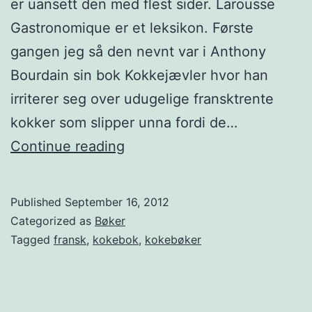
er uansett den med flest sider. Larousse
Gastronomique er et leksikon. Første
gangen jeg så den nevnt var i Anthony
Bourdain sin bok Kokkejævler hvor han
irriterer seg over udugelige fransktrente
kokker som slipper unna fordi de…
L
Continue reading
a
r
Published
September 16, 2012
o
Categorized as
Bøker
u
Tagged
fransk
,
kokebok
,
kokebøker
s
s
e