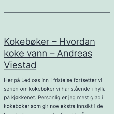
e
r
–
F
Kokebøker – Hvordan
r
e
koke vann – Andreas
d
Viestad
r
i
Her på Led oss inn i fristelse fortsetter vi
k
serien om kokebøker vi har stående i hylla
s
på kjøkkenet. Personlig er jeg mest glad i
f
kokebøker som gir noe ekstra innsikt i de
r