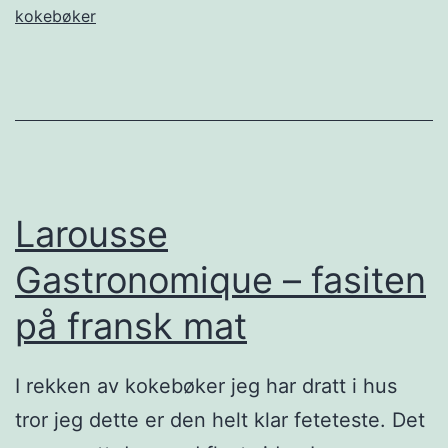
kokebøker
å
f
r
e
d
a
Larousse
g
Gastronomique – fasiten
på fransk mat
I rekken av kokebøker jeg har dratt i hus
tror jeg dette er den helt klar feteteste. Det