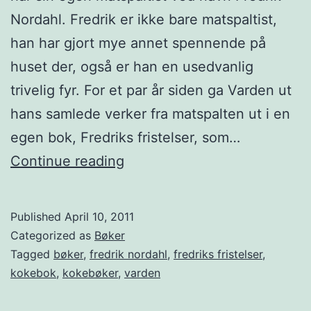
Nordahl. Fredrik er ikke bare matspaltist,
e
han har gjort mye annet spennende på
r
huset der, også er han en usedvanlig
g
trivelig fyr. For et par år siden ga Varden ut
l
hans samlede verker fra matspalten ut i en
a
egen bok, Fredriks fristelser, som…
d
K
Continue reading
i
o
m
k
a
Published
April 10, 2011
e
t
Categorized as
Bøker
b
Tagged
bøker
,
fredrik nordahl
,
fredriks fristelser
,
kokebok
,
kokebøker
,
varden
ø
k