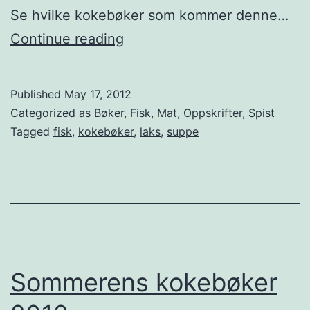
Se hvilke kokebøker som kommer denne…
–
K
Continue reading
f
o
a
k
s
Published
May 17, 2012
e
i
Categorized as
Bøker
,
Fisk
,
Mat
,
Oppskrifter
,
Spist
b
Tagged
fisk
,
kokebøker
,
laks
,
suppe
t
o
e
k
n
:
p
L
å
a
f
k
Sommerens kokebøker
r
s
a