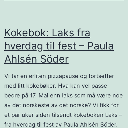
G
a
s
Kokebok: Laks fra
t
hverdag til fest – Paula
r
Ahlsén Söder
o
n
Vi tar en ørliten pizzapause og fortsetter
o
med litt kokebøker. Hva kan vel passe
m
bedre på 17. Mai enn laks som må være noe
i
av det norskeste av det norske? Vi fikk for
q
et par uker siden tilsendt kokeboken Laks –
u
fra hverdag til fest av Paula Ahlsén Söder.
e