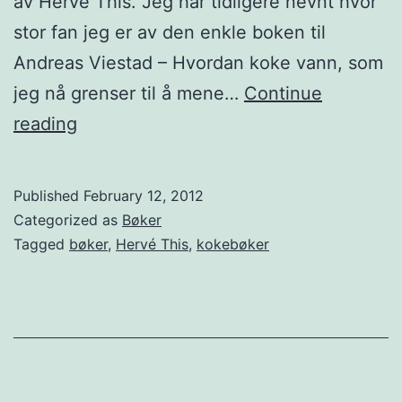
av Hervé This. Jeg har tidligere nevnt hvor
s
2
stor fan jeg er av den enkle boken til
é
0
Andreas Viestad – Hvordan koke vann, som
n
1
jeg nå grenser til å mene…
Continue
S
2
T
reading
ö
o
d
n
e
Published
February 12, 2012
y
r
Categorized as
Bøker
e
Tagged
bøker
,
Hervé This
,
kokebøker
b
ø
k
e
r