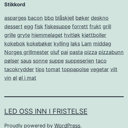
Stikkord
asparges
bacon
bbq
blåskjell
bøker
deskno
dessert
egg
fisk
fiskesuppe
forrett
frukt
grill
grille
gryte
hjemmelaget
hvitløk
kjøttboller
kokebok
kokebøker
kylling
laks
Lam
middag
Norges grillmester
oluf
pai
pasta
pizza
pizzabunn
pølser
saus
sonne
suppe
suppeserien
taco
tacokrydder
tips
tomat
toppapolse
vegetar
vilt
vin
øl
øl i mat
LED OSS INN I FRISTELSE
Proudly powered by
WordPress
.