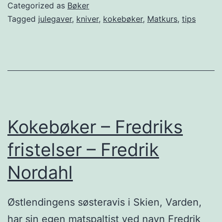
e
Categorized as
Bøker
g
Tagged
julegaver
,
kniver
,
kokebøker
,
Matkurs
,
tips
a
v
e
r
t
i
Kokebøker – Fredriks
l
fristelser – Fredrik
e
Nordahl
n
s
Østlendingens søsteravis i Skien, Varden,
o
har sin egen matspaltist ved navn Fredrik
m