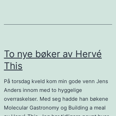
f
r
e
e
s
n
t
s
–
k
P
o
To nye bøker av Hervé
a
k
This
u
e
l
b
På torsdag kveld kom min gode venn Jens
a
ø
Anders innom med to hyggelige
A
k
overraskelser. Med seg hadde han bøkene
h
e
Molecular Gastronomy og Building a meal
l
r