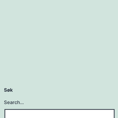
t
a
d
Søk
Search…