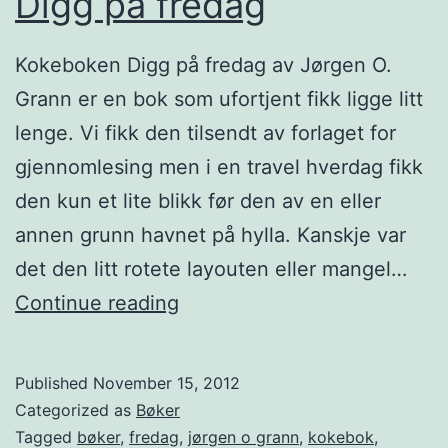
Digg på fredag
Kokeboken Digg på fredag av Jørgen O.
Grann er en bok som ufortjent fikk ligge litt
lenge. Vi fikk den tilsendt av forlaget for
gjennomlesing men i en travel hverdag fikk
den kun et lite blikk før den av en eller
annen grunn havnet på hylla. Kanskje var
det den litt rotete layouten eller mangel…
D
Continue reading
i
g
Published
November 15, 2012
g
Categorized as
Bøker
p
Tagged
bøker
,
fredag
,
jørgen o grann
,
kokebok
,