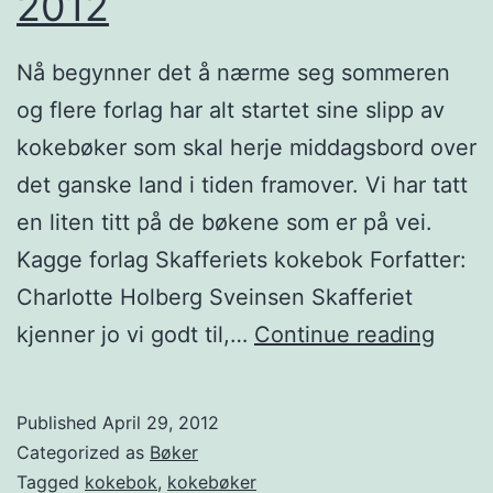
2012
f
n
r
s
Nå begynner det å nærme seg sommeren
a
k
og flere forlag har alt startet sine slipp av
h
m
kokebøker som skal herje middagsbord over
v
a
det ganske land i tiden framover. Vi har tatt
e
t
en liten titt på de bøkene som er på vei.
r
Kagge forlag Skafferiets kokebok Forfatter:
d
Charlotte Holberg Sveinsen Skafferiet
a
S
kjenner jo vi godt til,…
Continue reading
g
o
t
m
Published
April 29, 2012
i
m
Categorized as
Bøker
l
e
Tagged
kokebok
,
kokebøker