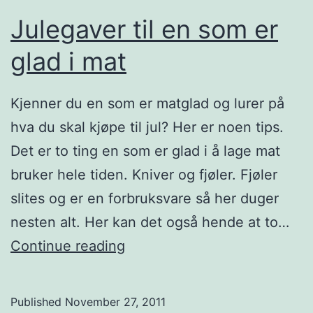
a
Julegaver til en som er
v
glad i mat
H
e
Kjenner du en som er matglad og lurer på
r
hva du skal kjøpe til jul? Her er noen tips.
v
Det er to ting en som er glad i å lage mat
é
bruker hele tiden. Kniver og fjøler. Fjøler
T
slites og er en forbruksvare så her duger
h
nesten alt. Her kan det også hende at to…
i
J
Continue reading
s
u
l
Published
November 27, 2011