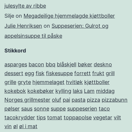
julesylte av ribbe
Silje
on
Megadeilige hjemmelagde kjøttboller
Julie Henriksen
on
Suppeserien: Gulrot og
appelsinsuppe til påske
Stikkord
asparges
bacon
bbq
blåskjell
bøker
deskno
dessert
egg
fisk
fiskesuppe
forrett
frukt
grill
grille
gryte
hjemmelaget
hvitløk
kjøttboller
kokebok
kokebøker
kylling
laks
Lam
middag
Norges grillmester
oluf
pai
pasta
pizza
pizzabunn
pølser
saus
sonne
suppe
suppeserien
taco
tacokrydder
tips
tomat
toppapolse
vegetar
vilt
vin
øl
øl i mat