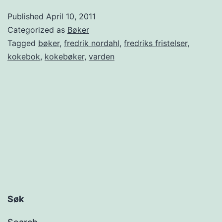
k
Published
April 10, 2011
e
Categorized as
Bøker
b
Tagged
bøker
,
fredrik nordahl
,
fredriks fristelser
,
kokebok
,
kokebøker
,
varden
ø
k
e
r
–
F
r
e
d
Søk
r