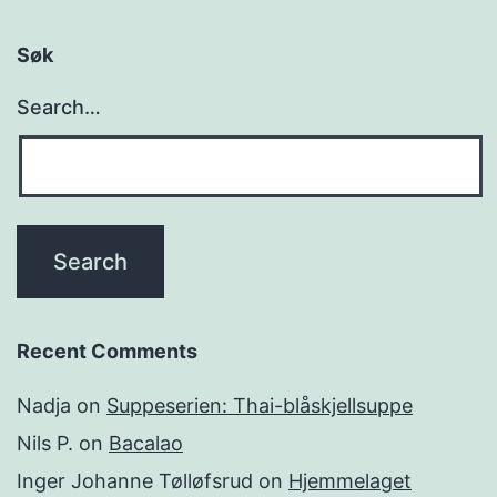
h
l
Søk
Search…
Recent Comments
Nadja
on
Suppeserien: Thai-blåskjellsuppe
Nils P.
on
Bacalao
Inger Johanne Tølløfsrud
on
Hjemmelaget