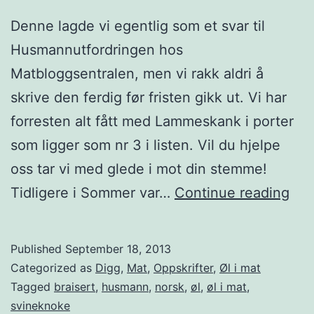
Denne lagde vi egentlig som et svar til
Husmannutfordringen hos
Matbloggsentralen, men vi rakk aldri å
skrive den ferdig før fristen gikk ut. Vi har
forresten alt fått med Lammeskank i porter
som ligger som nr 3 i listen. Vil du hjelpe
oss tar vi med glede i mot din stemme!
Ø
Tidligere i Sommer var…
Continue reading
l
b
Published
September 18, 2013
r
Categorized as
Digg
,
Mat
,
Oppskrifter
,
Øl i mat
a
Tagged
braisert
,
husmann
,
norsk
,
øl
,
øl i mat
,
svineknoke
i