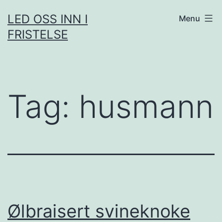
Skip
LED OSS INN I
Menu
to
FRISTELSE
content
Tag:
husmann
Ølbraisert svineknoke