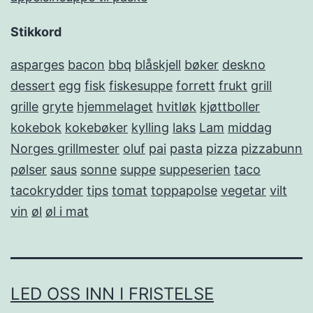
Stikkord
asparges
bacon
bbq
blåskjell
bøker
deskno
dessert
egg
fisk
fiskesuppe
forrett
frukt
grill
grille
gryte
hjemmelaget
hvitløk
kjøttboller
kokebok
kokebøker
kylling
laks
Lam
middag
Norges grillmester
oluf
pai
pasta
pizza
pizzabunn
pølser
saus
sonne
suppe
suppeserien
taco
tacokrydder
tips
tomat
toppapolse
vegetar
vilt
vin
øl
øl i mat
LED OSS INN I FRISTELSE