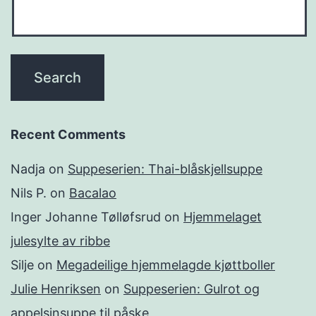
Recent Comments
Nadja
on
Suppeserien: Thai-blåskjellsuppe
Nils P.
on
Bacalao
Inger Johanne Tølløfsrud
on
Hjemmelaget
julesylte av ribbe
Silje
on
Megadeilige hjemmelagde kjøttboller
Julie Henriksen
on
Suppeserien: Gulrot og
appelsinsuppe til påske