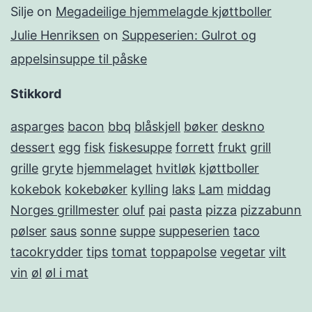
Silje
on
Megadeilige hjemmelagde kjøttboller
Julie Henriksen
on
Suppeserien: Gulrot og
appelsinsuppe til påske
Stikkord
asparges
bacon
bbq
blåskjell
bøker
deskno
dessert
egg
fisk
fiskesuppe
forrett
frukt
grill
grille
gryte
hjemmelaget
hvitløk
kjøttboller
kokebok
kokebøker
kylling
laks
Lam
middag
Norges grillmester
oluf
pai
pasta
pizza
pizzabunn
pølser
saus
sonne
suppe
suppeserien
taco
tacokrydder
tips
tomat
toppapolse
vegetar
vilt
vin
øl
øl i mat