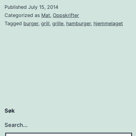
e
Published
July 15, 2014
m
Categorized as
Mat
,
Oppskrifter
m
Tagged
burger
,
grill
,
grille
,
hamburger
,
hjemmelaget
e
l
a
g
d
e
h
v
Søk
e
Search…
r