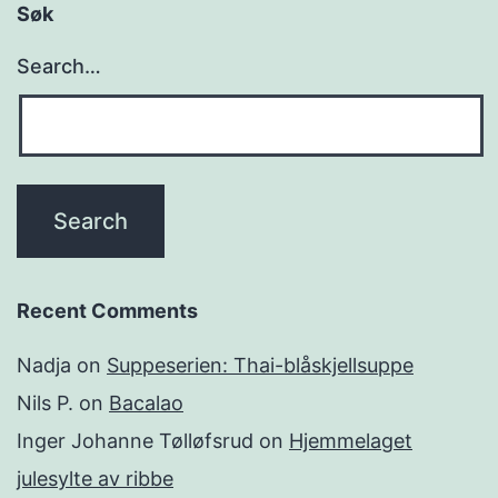
Søk
Search…
Recent Comments
Nadja
on
Suppeserien: Thai-blåskjellsuppe
Nils P.
on
Bacalao
Inger Johanne Tølløfsrud
on
Hjemmelaget
julesylte av ribbe