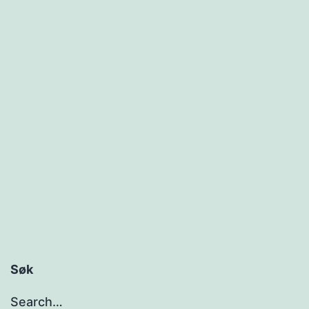
i
Søk
Search…