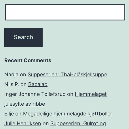
Recent Comments
Nadja
on
Suppeserien: Thai-blåskjellsuppe
Nils P.
on
Bacalao
Inger Johanne Tølløfsrud
on
Hjemmelaget
julesylte av ribbe
Silje
on
Megadeilige hjemmelagde kjøttboller
Julie Henriksen
on
Suppeserien: Gulrot og