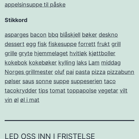
appelsinsuppe til påske
Stikkord
asparges
bacon
bbq
blåskjell
bøker
deskno
dessert
egg
fisk
fiskesuppe
forrett
frukt
grill
grille
gryte
hjemmelaget
hvitløk
kjøttboller
kokebok
kokebøker
kylling
laks
Lam
middag
Norges grillmester
oluf
pai
pasta
pizza
pizzabunn
pølser
saus
sonne
suppe
suppeserien
taco
tacokrydder
tips
tomat
toppapolse
vegetar
vilt
vin
øl
øl i mat
LED OSS INN I FRISTELSE