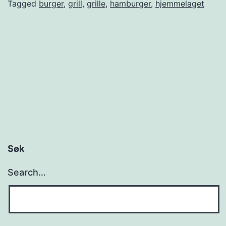
m
Tagged
burger
,
grill
,
grille
,
hamburger
,
hjemmelaget
e
l
a
g
d
e
h
v
Søk
e
Search…
r
d
a