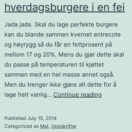
hverdagsburgere i en fei
Jada jada. Skal du lage perfekte burgere
kan du blande sammen kvernet entrecote
og høyrygg så du får en fettprosent på
mellom 17 og 20%. Mens du gjør dette skal
du passe på temperaturen til kjøttet
sammen med en hel masse annet også.
Men du trenger ikke gjøre alt dette for å
H
lage helt vanlig…
Continue reading
j
e
Published
July 15, 2014
m
Categorized as
Mat
,
Oppskrifter