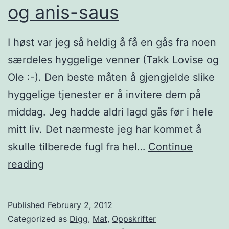
og anis-saus
I høst var jeg så heldig å få en gås fra noen
særdeles hyggelige venner (Takk Lovise og
Ole :-). Den beste måten å gjengjelde slike
hyggelige tjenester er å invitere dem på
middag. Jeg hadde aldri lagd gås før i hele
mitt liv. Det nærmeste jeg har kommet å
skulle tilberede fugl fra hel…
Continue
G
reading
å
s
Published
February 2, 2012
e
Categorized as
Digg
,
Mat
,
Oppskrifter