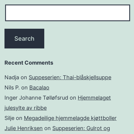
Recent Comments
Nadja
on
Suppeserien: Thai-blåskjellsuppe
Nils P.
on
Bacalao
Inger Johanne Tølløfsrud
on
Hjemmelaget
julesylte av ribbe
Silje
on
Megadeilige hjemmelagde kjøttboller
Julie Henriksen
on
Suppeserien: Gulrot og