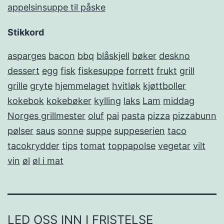
appelsinsuppe til påske
Stikkord
asparges
bacon
bbq
blåskjell
bøker
deskno
dessert
egg
fisk
fiskesuppe
forrett
frukt
grill
grille
gryte
hjemmelaget
hvitløk
kjøttboller
kokebok
kokebøker
kylling
laks
Lam
middag
Norges grillmester
oluf
pai
pasta
pizza
pizzabunn
pølser
saus
sonne
suppe
suppeserien
taco
tacokrydder
tips
tomat
toppapolse
vegetar
vilt
vin
øl
øl i mat
LED OSS INN I FRISTELSE