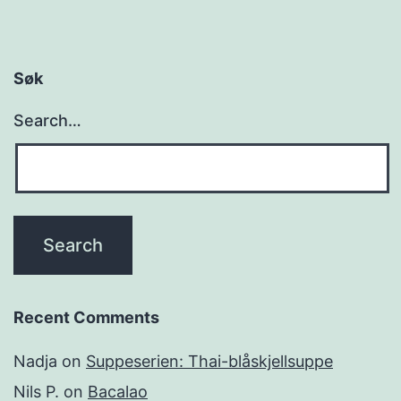
Søk
Search…
Recent Comments
Nadja
on
Suppeserien: Thai-blåskjellsuppe
Nils P.
on
Bacalao