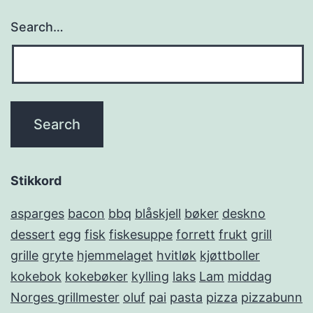
Search…
Stikkord
asparges
bacon
bbq
blåskjell
bøker
deskno
dessert
egg
fisk
fiskesuppe
forrett
frukt
grill
grille
gryte
hjemmelaget
hvitløk
kjøttboller
kokebok
kokebøker
kylling
laks
Lam
middag
Norges grillmester
oluf
pai
pasta
pizza
pizzabunn