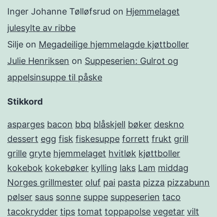
Inger Johanne Tølløfsrud
on
Hjemmelaget
julesylte av ribbe
Silje
on
Megadeilige hjemmelagde kjøttboller
Julie Henriksen
on
Suppeserien: Gulrot og
appelsinsuppe til påske
Stikkord
asparges
bacon
bbq
blåskjell
bøker
deskno
dessert
egg
fisk
fiskesuppe
forrett
frukt
grill
grille
gryte
hjemmelaget
hvitløk
kjøttboller
kokebok
kokebøker
kylling
laks
Lam
middag
Norges grillmester
oluf
pai
pasta
pizza
pizzabunn
pølser
saus
sonne
suppe
suppeserien
taco
tacokrydder
tips
tomat
toppapolse
vegetar
vilt