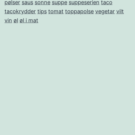
pølser
saus
sonne
suppe
suppeserien
taco
tacokrydder
tips
tomat
toppapolse
vegetar
vilt
vin
øl
øl i mat