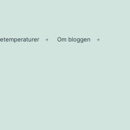
etemperaturer
Om bloggen
Open
Open
menu
menu