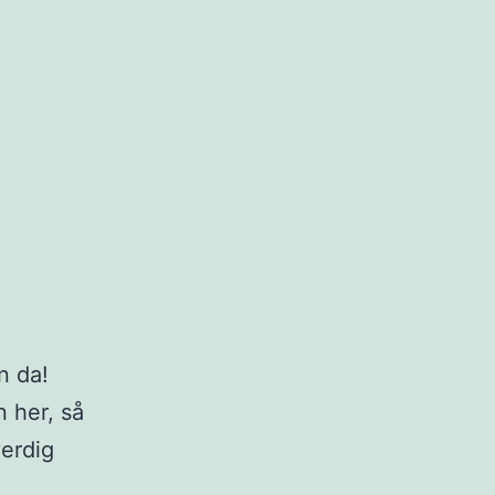
n da!
 her, så
verdig