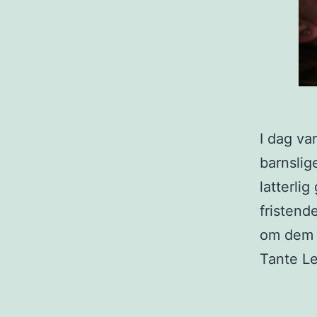
I dag va
barnslig
latterli
fristend
om dem p
Tante Le