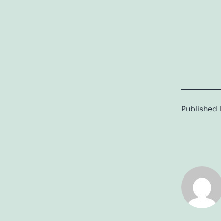
tomstsuppe
egenproduse
Bildet viser
av…
Published