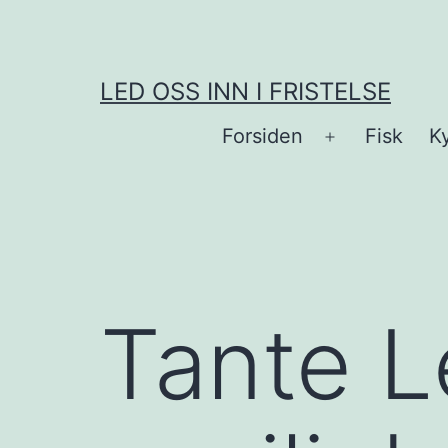
Skip
to
content
LED OSS INN I FRISTELSE
Forsiden
Fisk
Ky
Open
menu
Tante L