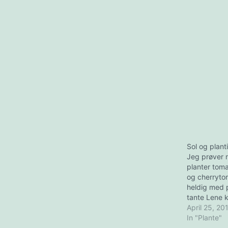
Sol og plant
Jeg prøver n
planter toma
og cherrytom
heldig med 
tante Lene k
meg kvalm p
April 25, 20
sommeren :) 
In "Plante"
moro å lage