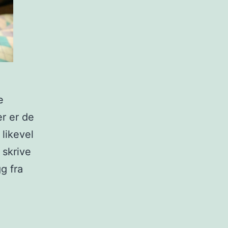
e
r er de
likevel
 skrive
g fra