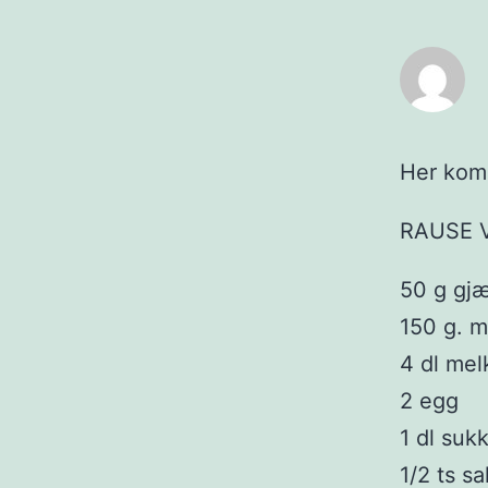
Her kom
RAUSE 
50 g gj
150 g. m
4 dl mel
2 egg
1 dl suk
1/2 ts sa