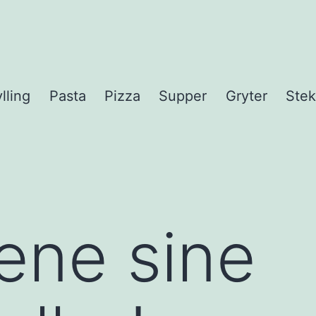
lling
Pasta
Pizza
Supper
Gryter
Stek
ene sine