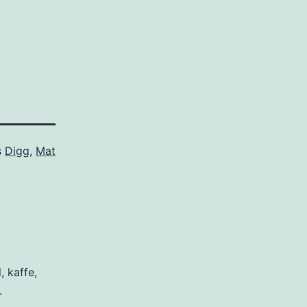
s
Digg
,
Mat
, kaffe,
.