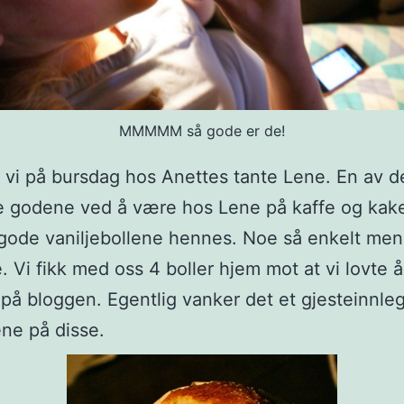
MMMMM så gode er de!
r vi på bursdag hos Anettes tante Lene. En av d
e godene ved å være hos Lene på kaffe og kake
g gode vaniljebollene hennes. Noe så enkelt men 
e. Vi fikk med oss 4 boller hjem mot at vi lovte å
å bloggen. Egentlig vanker det et gjesteinnleg
ne på disse.