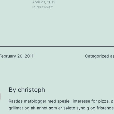
April 23, 2012
 av
In "Butikker"
rte tomater!
 skuddene til fem
February 20, 2011
Categorized a
By christoph
Rastløs matblogger med spesiell interesse for pizza, øl
grillmat og alt annet som er sølete syndig og fristende