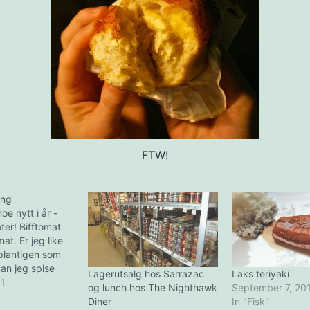
FTW!
ing
oe nytt i år -
ter! Bifftomat
at. Er jeg like
plantigen som
an jeg spise
Lagerutsalg hos Sarrazac
Laks teriyaki
å tomater hele
11
og lunch hos The Nighthawk
September 7, 20
da skal det bli
Diner
In "Fisk"
 tomatsaus og