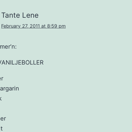
Tante Lene
February 27, 2011 at 8:59 pm
mer’n:
VANILJEBOLLER
ær
argarin
k
ker
lt