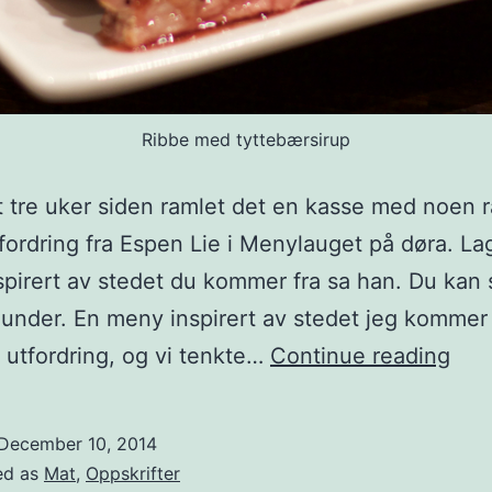
Ribbe med tyttebærsirup
t tre uker siden ramlet det en kasse med noen r
fordring fra Espen Lie i Menylauget på døra. La
pirert av stedet du kommer fra sa han. Du kan 
under. En meny inspirert av stedet jeg kommer f
Ham
 utfordring, og vi tenkte…
Continue reading
December 10, 2014
ed as
Mat
,
Oppskrifter