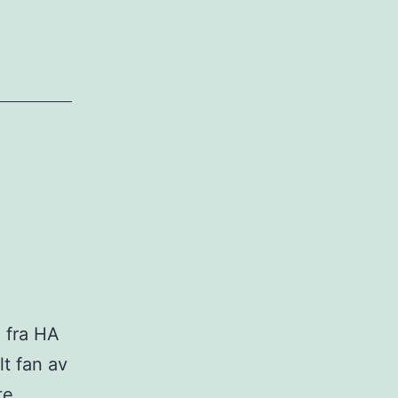
e fra HA
lt fan av
te