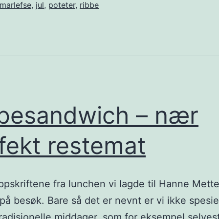
marlefse
,
jul
,
poteter
,
ribbe
besandwich – nær
fekt restemat
ppskriftene fra lunchen vi lagde til Hanne Mett
på besøk. Bare så det er nevnt er vi ikke spesie
tradisjonelle middager, som for eksempel selves