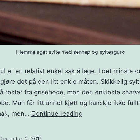
Hjemmelaget sylte med sennep og sylteagurk
 jul er en relativt enkel sak å lage. I det minste
 gjøre det på den litt enkle måten. Skikkelig sylt
å rester fra grisehode, men den enkleste snarv
bbe. Man får litt annet kjøtt og kanskje ikke full
Hjemmelaget
smak, men…
Continue reading
julesylte
av
December 2, 2016