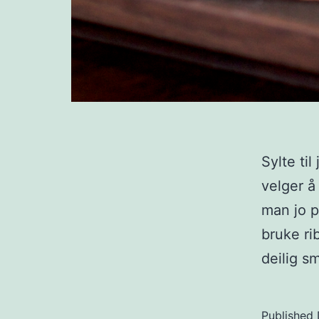
Sylte til
velger å
man jo p
bruke ri
deilig 
Published