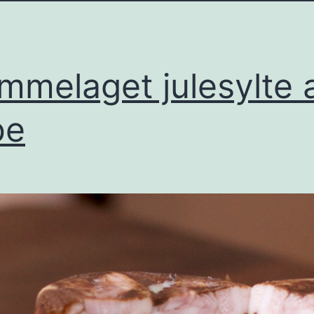
mmelaget julesylte 
be