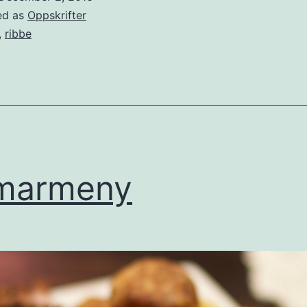
ribbe
ed as
Oppskrifter
,
ribbe
marmeny