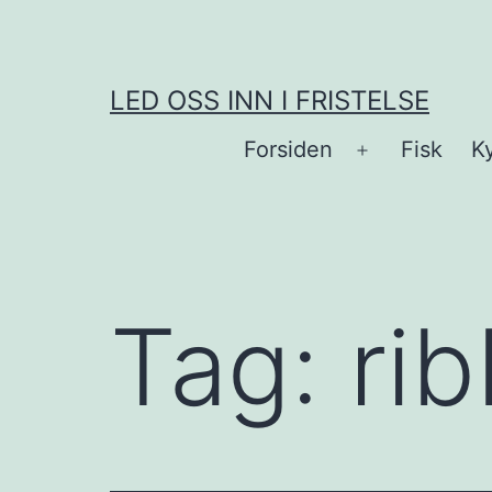
Skip
to
content
LED OSS INN I FRISTELSE
Forsiden
Fisk
Ky
Open
menu
Tag:
ri