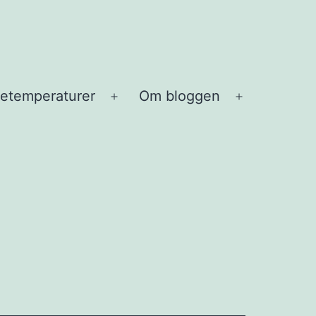
etemperaturer
Om bloggen
Open
Open
menu
menu