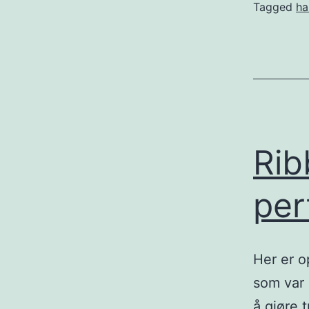
Tagged
ha
Rib
per
Her er o
som var 
å gjøre 