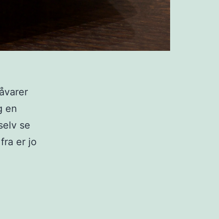
åvarer
g en
selv se
ra er jo
armeny