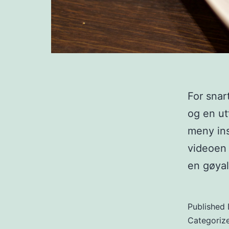
For snar
og en ut
meny ins
videoen 
en gøyal
Published
Categoriz