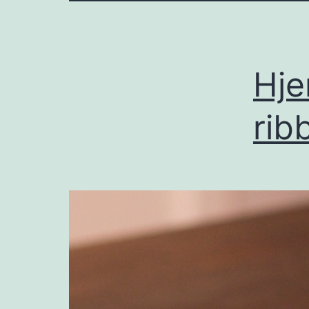
Hje
rib