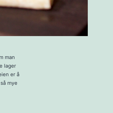
 om man
e lager
eien er å
t så mye