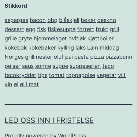
Stikkord
asparges
bacon
bbq
blåskjell
bøker
deskno
dessert
egg
fisk
fiskesuppe
forrett
frukt
grill
grille
gryte
hjemmelaget
hvitløk
kjøttboller
kokebok
kokebøker
kylling
laks
Lam
middag
Norges grillmester
oluf
pai
pasta
pizza
pizzabunn
pølser
saus
sonne
suppe
suppeserien
taco
tacokrydder
tips
tomat
toppapolse
vegetar
vilt
vin
øl
øl i mat
LED OSS INN I FRISTELSE
Proudly powered by
WordPress
.