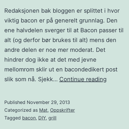
Redaksjonen bak bloggen er splittet i hvor
viktig bacon er på generelt grunnlag. Den
ene halvdelen sverger til at Bacon passer til
alt (og derfor bør brukes til alt) mens den
andre delen er noe mer moderat. Det
hindrer dog ikke at det med jevne
mellomrom sklir ut en bacondedikert post
H
slik som nå. Sjekk…
Continue reading
j
e
Published
November 29, 2013
m
Categorized as
Mat
,
Oppskrifter
m
Tagged
bacon
,
DIY
,
grill
e