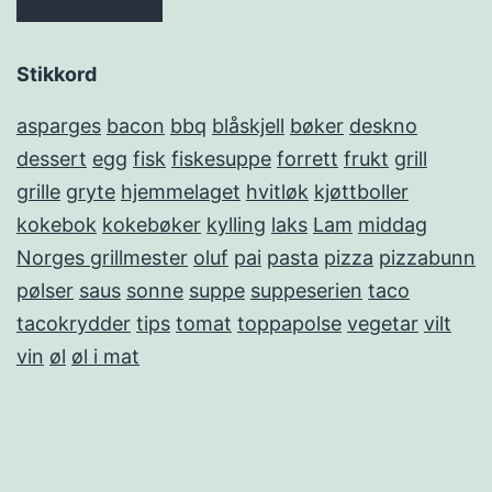
Stikkord
asparges
bacon
bbq
blåskjell
bøker
deskno
dessert
egg
fisk
fiskesuppe
forrett
frukt
grill
grille
gryte
hjemmelaget
hvitløk
kjøttboller
kokebok
kokebøker
kylling
laks
Lam
middag
Norges grillmester
oluf
pai
pasta
pizza
pizzabunn
pølser
saus
sonne
suppe
suppeserien
taco
tacokrydder
tips
tomat
toppapolse
vegetar
vilt
vin
øl
øl i mat