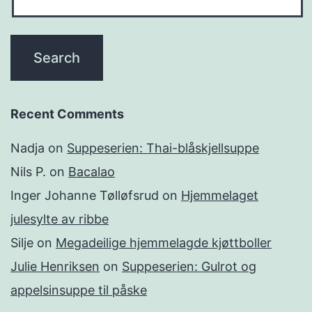
Recent Comments
Nadja
on
Suppeserien: Thai-blåskjellsuppe
Nils P.
on
Bacalao
Inger Johanne Tølløfsrud
on
Hjemmelaget
julesylte av ribbe
Silje
on
Megadeilige hjemmelagde kjøttboller
Julie Henriksen
on
Suppeserien: Gulrot og
appelsinsuppe til påske