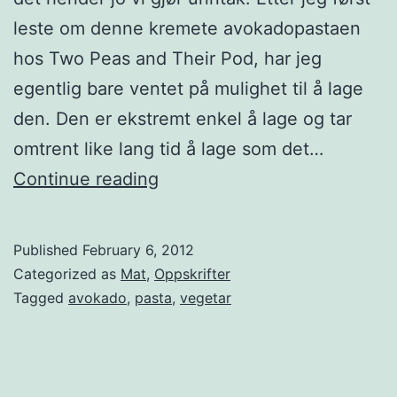
leste om denne kremete avokadopastaen
hos Two Peas and Their Pod, har jeg
egentlig bare ventet på mulighet til å lage
den. Den er ekstremt enkel å lage og tar
omtrent like lang tid å lage som det…
P
Continue reading
a
s
Published
February 6, 2012
t
Categorized as
Mat
,
Oppskrifter
a
Tagged
avokado
,
pasta
,
vegetar
m
e
d