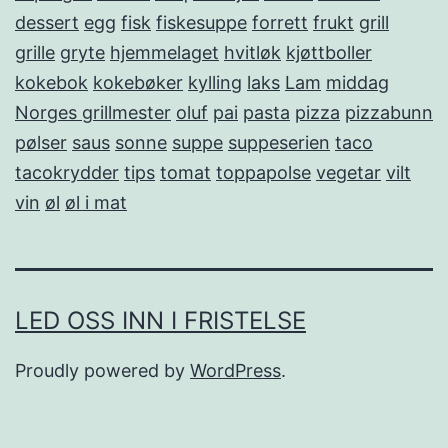
dessert
egg
fisk
fiskesuppe
forrett
frukt
grill
grille
gryte
hjemmelaget
hvitløk
kjøttboller
kokebok
kokebøker
kylling
laks
Lam
middag
Norges grillmester
oluf
pai
pasta
pizza
pizzabunn
pølser
saus
sonne
suppe
suppeserien
taco
tacokrydder
tips
tomat
toppapolse
vegetar
vilt
vin
øl
øl i mat
LED OSS INN I FRISTELSE
Proudly powered by
WordPress
.