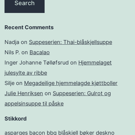
Recent Comments
Nadja
on
Suppeserien: Thai-blåskjellsuppe
Nils P.
on
Bacalao
Inger Johanne Tølløfsrud
on
Hjemmelaget
julesylte av ribbe
Silje
on
Megadeilige hjemmelagde kjøttboller
Julie Henriksen
on
Suppeserien: Gulrot og
appelsinsuppe til påske
Stikkord
asparges
bacon
bbq
blåskjell
bøker
deskno