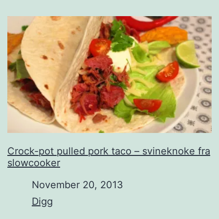
Crock-pot pulled pork taco – svineknoke fra
slowcooker
Date
November 20, 2013
In relation to
Digg