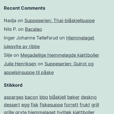
Recent Comments
Nadja
on
Suppeserien: Thai-blåskjellsuppe
Nils P.
on
Bacalao
Inger Johanne Tølløfsrud
on
Hjemmelaget
julesylte av ribbe
Silje
on
Megadeilige hjemmelagde kjøttboller
Julie Henriksen
on
Suppeserien: Gulrot og
appelsinsuppe til påske
Stikkord
asparges
bacon
bbq
blåskjell
bøker
deskno
dessert
egg
fisk
fiskesuppe
forrett
frukt
grill
grille
gryte
hjemmelaget
hvitløk
kjøttboller