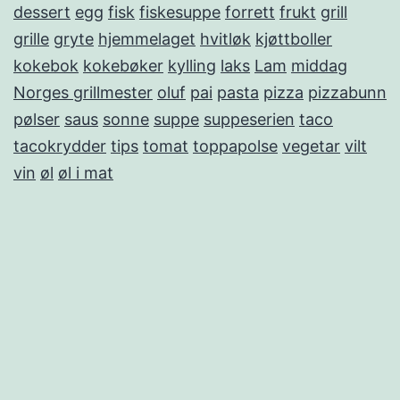
dessert
egg
fisk
fiskesuppe
forrett
frukt
grill
grille
gryte
hjemmelaget
hvitløk
kjøttboller
kokebok
kokebøker
kylling
laks
Lam
middag
Norges grillmester
oluf
pai
pasta
pizza
pizzabunn
pølser
saus
sonne
suppe
suppeserien
taco
tacokrydder
tips
tomat
toppapolse
vegetar
vilt
vin
øl
øl i mat