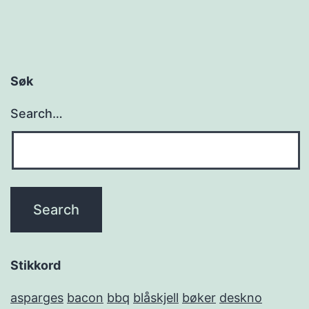
Søk
Search…
Stikkord
asparges
bacon
bbq
blåskjell
bøker
deskno