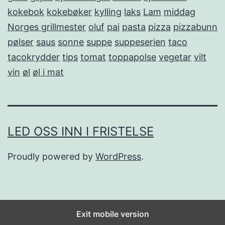
kokebok
kokebøker
kylling
laks
Lam
middag
Norges grillmester
oluf
pai
pasta
pizza
pizzabunn
pølser
saus
sonne
suppe
suppeserien
taco
tacokrydder
tips
tomat
toppapolse
vegetar
vilt
vin
øl
øl i mat
LED OSS INN I FRISTELSE
Proudly powered by
WordPress
.
Exit mobile version