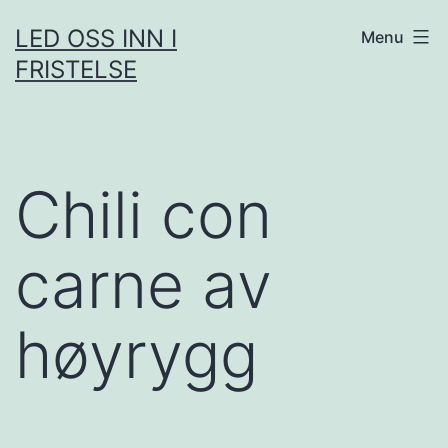
Skip
LED OSS INN I
Menu
to
FRISTELSE
content
Chili con
carne av
høyrygg