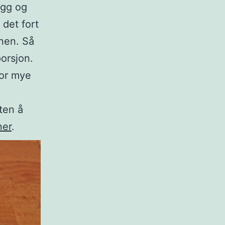
egg og
 det fort
inen. Så
porsjon.
for mye
ten å
ner
.