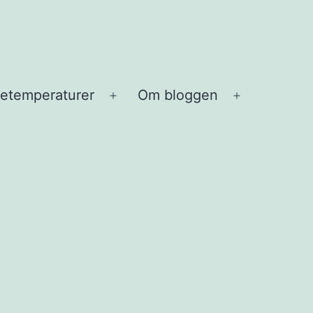
etemperaturer
Om bloggen
Open
Open
menu
menu