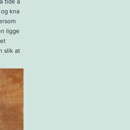
å tide å
 og kna
tersom
en ligge
et
 slik at