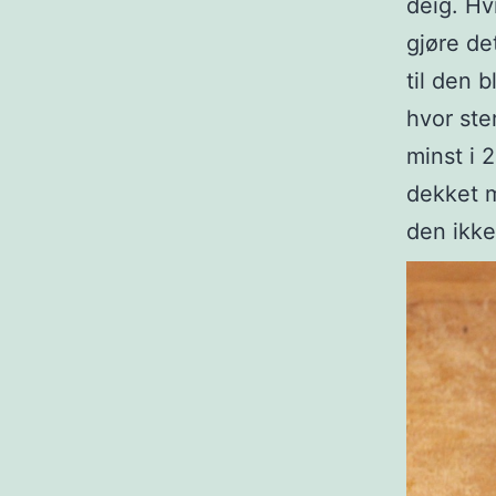
deig. Hv
gjøre de
til den 
hvor ste
minst i 
dekket me
den ikke