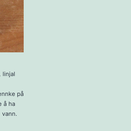
linjal
tennke på
e å ha
e vann.