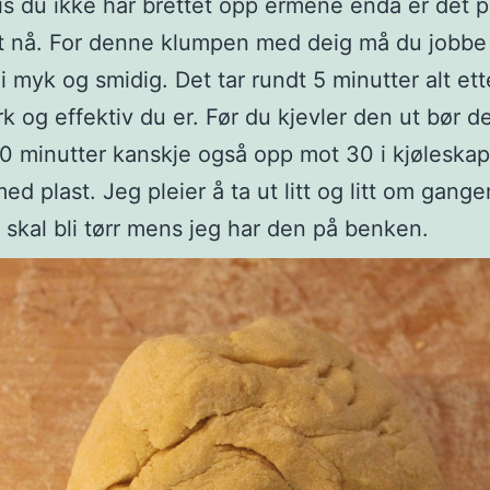
is du ikke har brettet opp ermene enda er det p
t nå. For denne klumpen med deig må du jobbe
bli myk og smidig. Det tar rundt 5 minutter alt et
rk og effektiv du er. Før du kjevler den ut bør d
20 minutter kanskje også opp mot 30 i kjøleskap
d plast. Jeg pleier å ta ut litt og litt om gangen
 skal bli tørr mens jeg har den på benken.