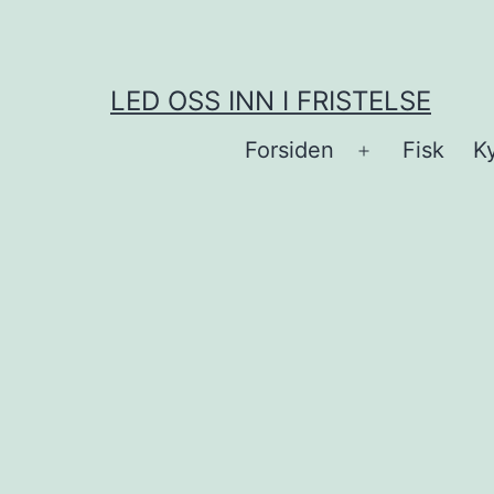
Skip
to
content
LED OSS INN I FRISTELSE
Forsiden
Fisk
Ky
Open
menu