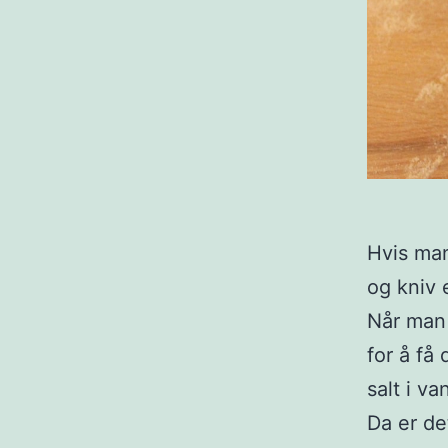
Hvis man
og kniv 
Når man 
for å få
salt i v
Da er de