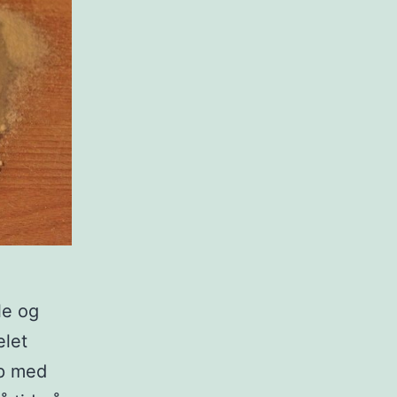
le og
elet
mp med