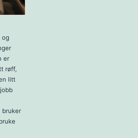
t og
nger
n er
t røff,
n litt
 jobb
i bruker
 bruke