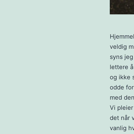
Hjemmela
veldig m
syns jeg
lettere å
og ikke 
odde for
med den,
Vi pleie
det når 
vanlig h