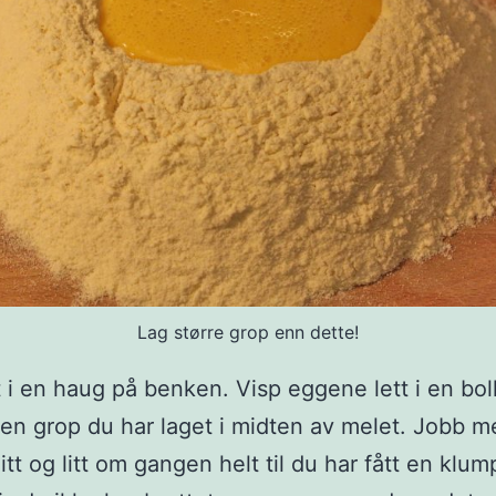
Lag større grop enn dette!
t i en haug på benken. Visp eggene lett i en bol
i en grop du har laget i midten av melet. Jobb m
litt og litt om gangen helt til du har fått en klu