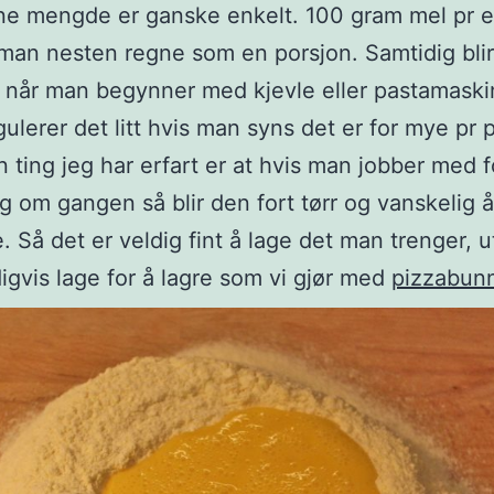
ne mengde er ganske enkelt. 100 gram mel pr 
man nesten regne som en porsjon. Samtidig blir
nn når man begynner med kjevle eller pastamask
gulerer det litt hvis man syns det er for mye pr 
 ting jeg har erfart er at hvis man jobber med 
g om gangen så blir den fort tørr og vanskelig å
. Så det er veldig fint å lage det man trenger, u
gvis lage for å lagre som vi gjør med
pizzabun