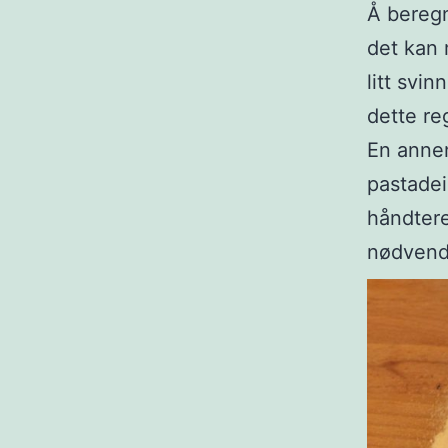
Å bereg
det kan 
litt svi
dette re
En annen
pastadei
håndtere
nødvendi