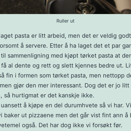
Ruller ut
get pasta er litt arbeid, men det er veldig god
orsomt å servere. Etter å ha laget det et par ga
 til sammenligning med kjøpt tørket pasta at de
 få al dente og rett og slett kjennes bedre ut. Lit
så fin i formen som tørket pasta, men nettopp de
men gjør den mer interessant. Dog det er jo litt
 så hurtigmat er det kanskje ikke.
r uansett å kjøpe en del durumhvete så vi har. V
vi baker ut pizzaene men det går vist fint ann å
vetemel også. Det har dog ikke vi forsøkt før.