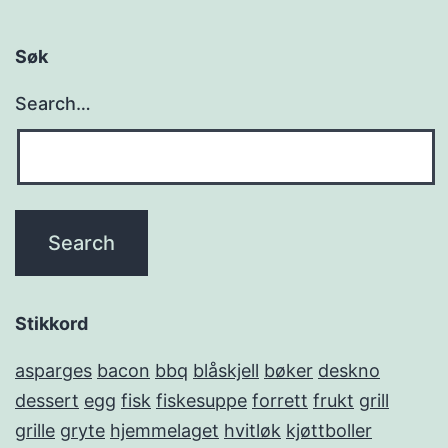
Søk
Search…
Stikkord
asparges
bacon
bbq
blåskjell
bøker
deskno
dessert
egg
fisk
fiskesuppe
forrett
frukt
grill
grille
gryte
hjemmelaget
hvitløk
kjøttboller