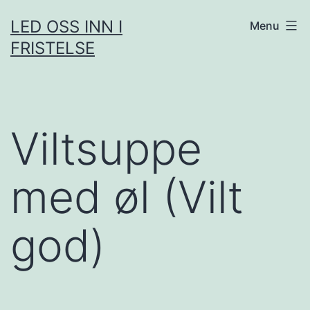
Skip
LED OSS INN I
Menu
to
FRISTELSE
content
Viltsuppe
med øl (Vilt
god)