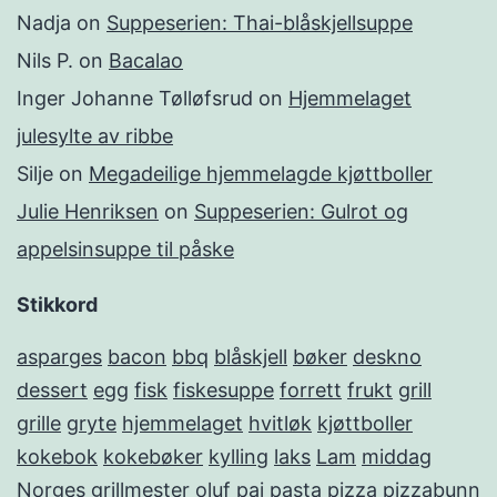
Nadja
on
Suppeserien: Thai-blåskjellsuppe
Nils P.
on
Bacalao
Inger Johanne Tølløfsrud
on
Hjemmelaget
julesylte av ribbe
Silje
on
Megadeilige hjemmelagde kjøttboller
Julie Henriksen
on
Suppeserien: Gulrot og
appelsinsuppe til påske
Stikkord
asparges
bacon
bbq
blåskjell
bøker
deskno
dessert
egg
fisk
fiskesuppe
forrett
frukt
grill
grille
gryte
hjemmelaget
hvitløk
kjøttboller
kokebok
kokebøker
kylling
laks
Lam
middag
Norges grillmester
oluf
pai
pasta
pizza
pizzabunn