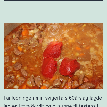
I anledningen min svigerfars 60årslag lagde
jeg en litt tykk vilt og øl suppe til festens i