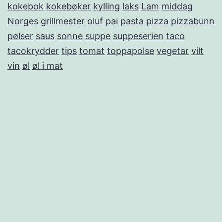
kokebok
kokebøker
kylling
laks
Lam
middag
Norges grillmester
oluf
pai
pasta
pizza
pizzabunn
pølser
saus
sonne
suppe
suppeserien
taco
tacokrydder
tips
tomat
toppapolse
vegetar
vilt
vin
øl
øl i mat