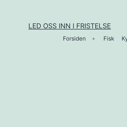
Skip
to
content
LED OSS INN I FRISTELSE
Forsiden
Fisk
Ky
Open
menu