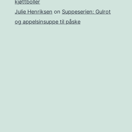
kjøttboller
Julie Henriksen
on
Suppeserien: Gulrot
og appelsinsuppe til påske