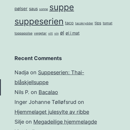
suppe
pølser
saus
sonne
suppeserien
taco
tips
tomat
tacokrydder
øl
øl i mat
toppapolse
vegetar
vilt
vin
Recent Comments
Nadja
on
Suppeserien: Thai-
blåskjellsuppe
Nils P.
on
Bacalao
Inger Johanne Tølløfsrud
on
Hjemmelaget julesylte av ribbe
Silje
on
Megadeilige hjemmelagde