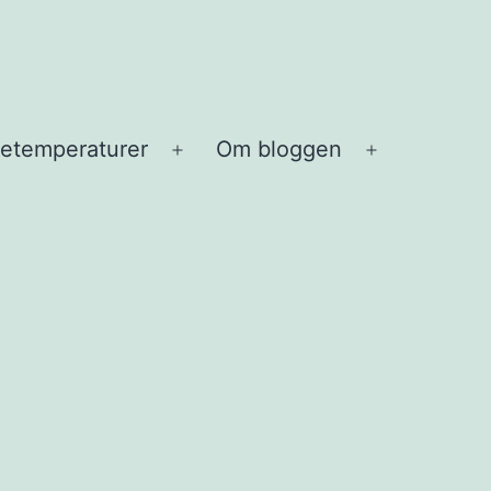
etemperaturer
Om bloggen
Open
Open
menu
menu