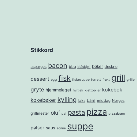
Stikkord
bacon
bøker
asparges
bbq
deskno
blåskjell
grill
fisk
dessert
egg
fiskesuppe
forrett
frukt
grille
gryte
kokebok
hjemmelaget
hvitløk
kjøttboller
kylling
kokebøker
Lam
laks
middag
Norges
pizza
pasta
oluf
grillmester
pai
pizzabunn
suppe
pølser
saus
sonne