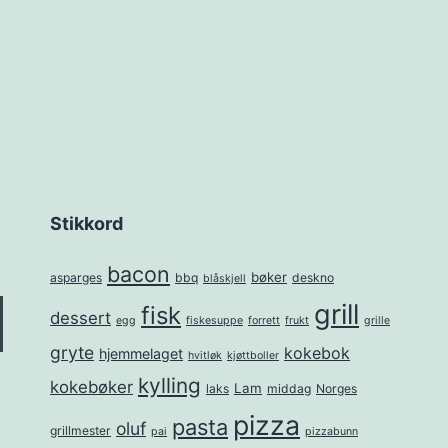
Stikkord
bacon
bøker
asparges
bbq
deskno
blåskjell
grill
fisk
dessert
egg
fiskesuppe
forrett
frukt
grille
gryte
kokebok
hjemmelaget
hvitløk
kjøttboller
kylling
kokebøker
Lam
laks
middag
Norges
pizza
pasta
oluf
grillmester
pai
pizzabunn