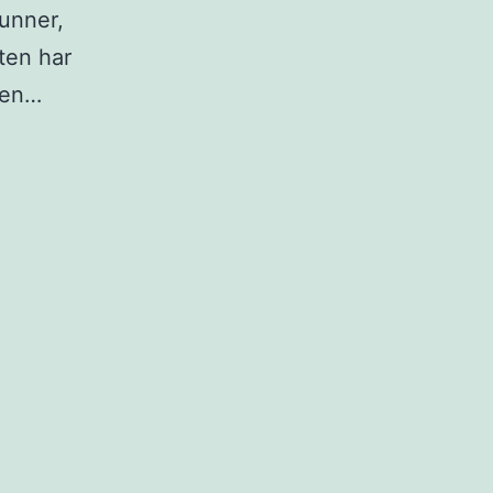
bunner,
ten har
den…