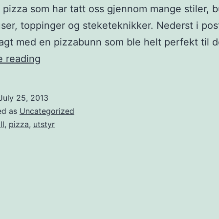
 pizza som har tatt oss gjennom mange stiler, 
ser, toppinger og steketeknikker. Nederst i pos
lagt med en pizzabunn som ble helt perfekt til 
KettlePizza
e reading
–
bygg
July 25, 2013
om
ed as
Uncategorized
grillen
ll
,
pizza
,
utstyr
til
en
pizzaovn!