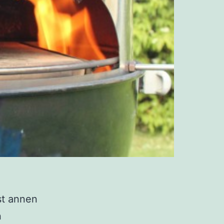
st annen
n