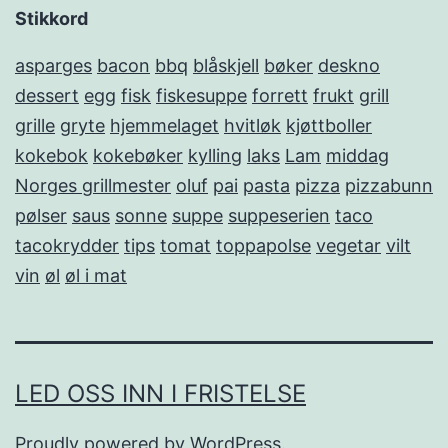
Stikkord
asparges
bacon
bbq
blåskjell
bøker
deskno
dessert
egg
fisk
fiskesuppe
forrett
frukt
grill
grille
gryte
hjemmelaget
hvitløk
kjøttboller
kokebok
kokebøker
kylling
laks
Lam
middag
Norges grillmester
oluf
pai
pasta
pizza
pizzabunn
pølser
saus
sonne
suppe
suppeserien
taco
tacokrydder
tips
tomat
toppapolse
vegetar
vilt
vin
øl
øl i mat
LED OSS INN I FRISTELSE
Proudly powered by
WordPress
.