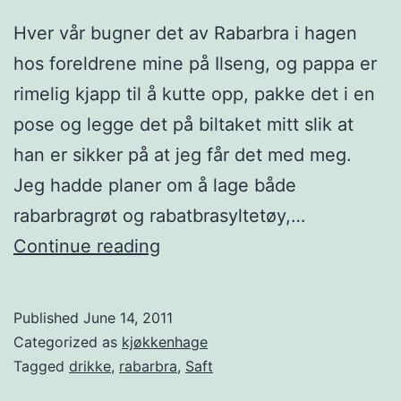
Hver vår bugner det av Rabarbra i hagen
hos foreldrene mine på Ilseng, og pappa er
rimelig kjapp til å kutte opp, pakke det i en
pose og legge det på biltaket mitt slik at
han er sikker på at jeg får det med meg.
Jeg hadde planer om å lage både
rabarbragrøt og rabatbrasyltetøy,…
R
Continue reading
a
b
Published
June 14, 2011
a
Categorized as
kjøkkenhage
r
Tagged
drikke
,
rabarbra
,
Saft
b