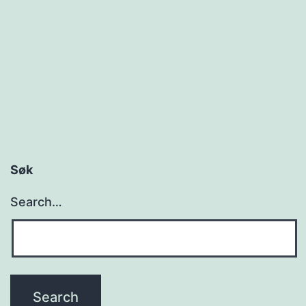
r
a
!
Søk
Search…