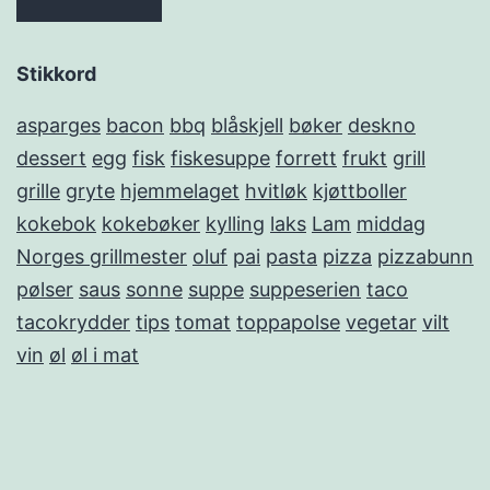
Stikkord
asparges
bacon
bbq
blåskjell
bøker
deskno
dessert
egg
fisk
fiskesuppe
forrett
frukt
grill
grille
gryte
hjemmelaget
hvitløk
kjøttboller
kokebok
kokebøker
kylling
laks
Lam
middag
Norges grillmester
oluf
pai
pasta
pizza
pizzabunn
pølser
saus
sonne
suppe
suppeserien
taco
tacokrydder
tips
tomat
toppapolse
vegetar
vilt
vin
øl
øl i mat