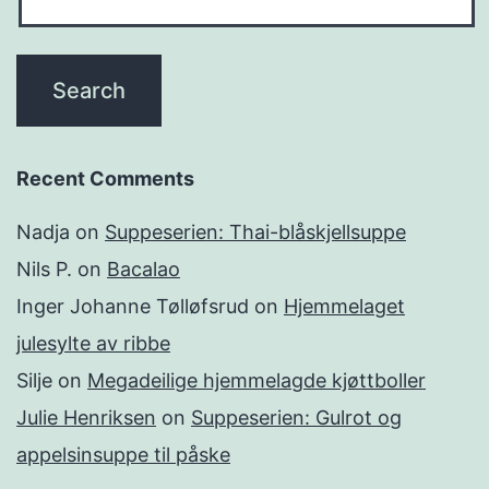
Recent Comments
Nadja
on
Suppeserien: Thai-blåskjellsuppe
Nils P.
on
Bacalao
Inger Johanne Tølløfsrud
on
Hjemmelaget
julesylte av ribbe
Silje
on
Megadeilige hjemmelagde kjøttboller
Julie Henriksen
on
Suppeserien: Gulrot og
appelsinsuppe til påske