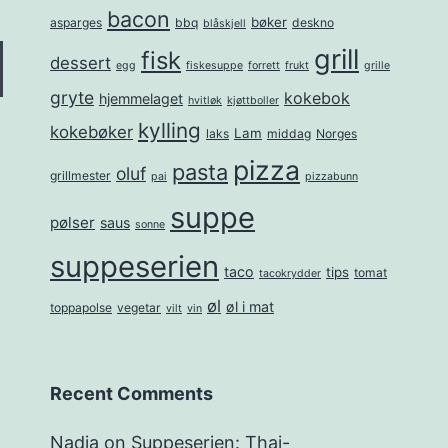
bacon
bøker
asparges
bbq
deskno
blåskjell
grill
fisk
dessert
egg
fiskesuppe
forrett
frukt
grille
gryte
kokebok
hjemmelaget
hvitløk
kjøttboller
kylling
kokebøker
Lam
laks
middag
Norges
pizza
pasta
oluf
grillmester
pai
pizzabunn
suppe
pølser
saus
sonne
suppeserien
taco
tips
tomat
tacokrydder
øl
øl i mat
toppapolse
vegetar
vilt
vin
Recent Comments
Nadja
on
Suppeserien: Thai-