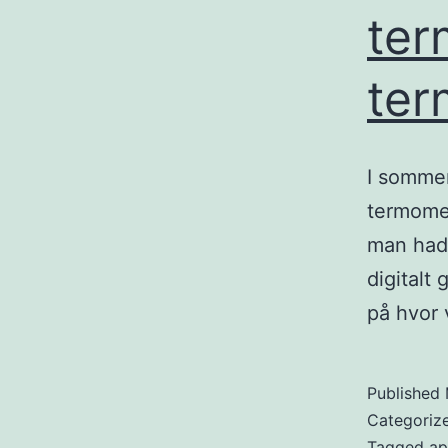
ter
ter
I sommer 
termometr
man hadd
digitalt
på hvor
Published
Categoriz
Tagged
ap