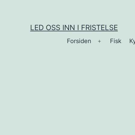
Skip
to
content
LED OSS INN I FRISTELSE
Forsiden
Fisk
Ky
Open
menu