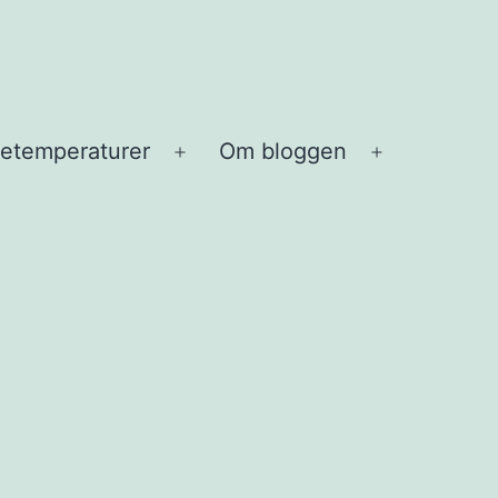
etemperaturer
Om bloggen
Open
Open
menu
menu