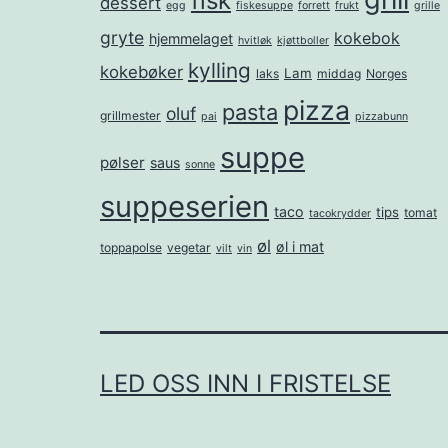
fisk
dessert
egg
fiskesuppe
forrett
frukt
grille
gryte
kokebok
hjemmelaget
hvitløk
kjøttboller
kylling
kokebøker
Lam
laks
middag
Norges
pizza
pasta
oluf
grillmester
pai
pizzabunn
suppe
pølser
saus
sonne
suppeserien
taco
tips
tomat
tacokrydder
øl
øl i mat
toppapolse
vegetar
vilt
vin
LED OSS INN I FRISTELSE