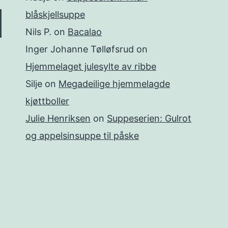
blåskjellsuppe
Nils P.
on
Bacalao
Inger Johanne Tølløfsrud
on
Hjemmelaget julesylte av ribbe
Silje
on
Megadeilige hjemmelagde
kjøttboller
Julie Henriksen
on
Suppeserien: Gulrot
og appelsinsuppe til påske