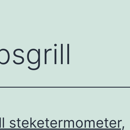
sgrill
ill steketermometer,