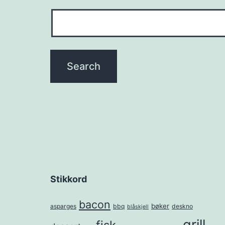
Stikkord
bacon
bøker
asparges
bbq
deskno
blåskjell
grill