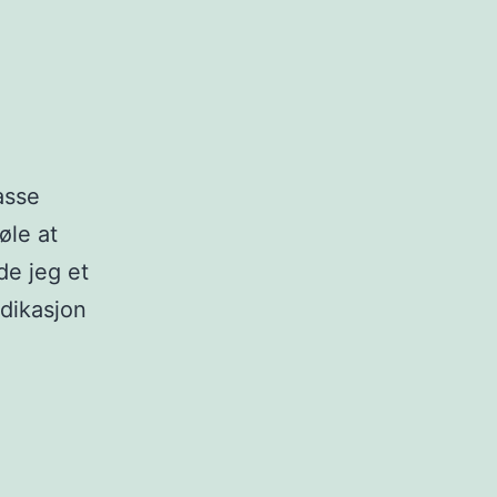
masse
øle at
de jeg et
ndikasjon
er,