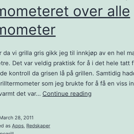
mometeret over alle
mometer
da vi grilla gris gikk jeg til innkjøp av en hel 
e. Det var veldig praktisk for å i det hele tatt f
e kontroll da grisen lå på grillen. Samtidig had
 grilltermometer som jeg brukte for å få en viss i
iGrill
 varmt det var…
Continue reading
steketermomet
termometeret
March 28, 2011
over
ed as
Apps
,
Redskaper
psgrill