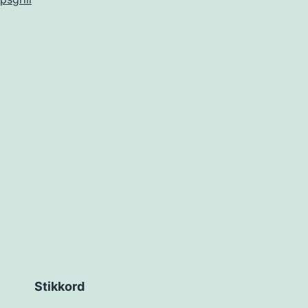
alle
termometer
Stikkord