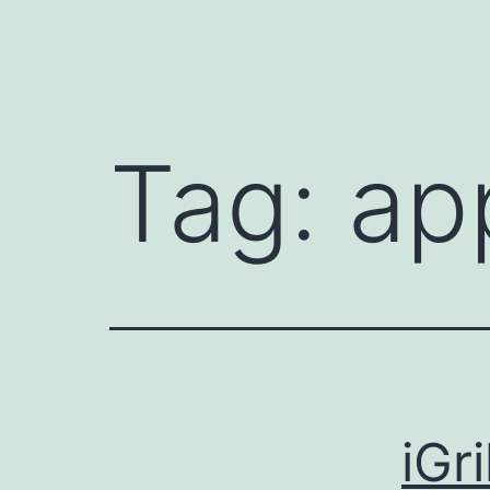
Tag:
app
iGr