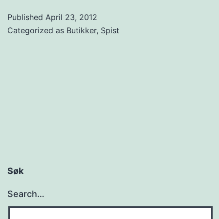
g
Published
April 23, 2012
e
Categorized as
Butikker
,
Spist
r
u
t
s
a
l
g
h
Søk
o
s
Search…
S