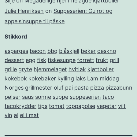
Silje
on
Megadeilige hjemmelagde kjøttboller
Julie Henriksen
on
Suppeserien: Gulrot og
appelsinsuppe til påske
Stikkord
asparges
bacon
bbq
blåskjell
bøker
deskno
dessert
egg
fisk
fiskesuppe
forrett
frukt
grill
grille
gryte
hjemmelaget
hvitløk
kjøttboller
kokebok
kokebøker
kylling
laks
Lam
middag
Norges grillmester
oluf
pai
pasta
pizza
pizzabunn
pølser
saus
sonne
suppe
suppeserien
taco
tacokrydder
tips
tomat
toppapolse
vegetar
vilt
vin
øl
øl i mat