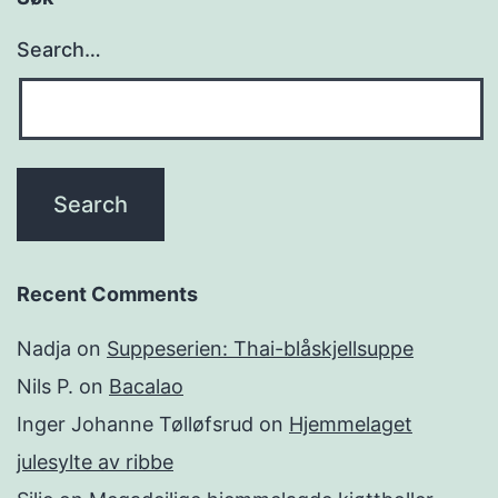
a
w
Search…
k
D
i
n
e
r
Recent Comments
Nadja
on
Suppeserien: Thai-blåskjellsuppe
Nils P.
on
Bacalao
Inger Johanne Tølløfsrud
on
Hjemmelaget
julesylte av ribbe