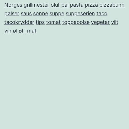
Norges grillmester
oluf
pai
pasta
pizza
pizzabunn
pølser
saus
sonne
suppe
suppeserien
taco
tacokrydder
tips
tomat
toppapolse
vegetar
vilt
vin
øl
øl i mat