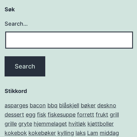
Søk
Search…
Stikkord
asparges
bacon
bbq
blåskjell
bøker
deskno
dessert
egg
fisk
fiskesuppe
forrett
frukt
grill
grille
gryte
hjemmelaget
hvitløk
kjøttboller
kokebok
kokebøker
kylling
laks
Lam
middag