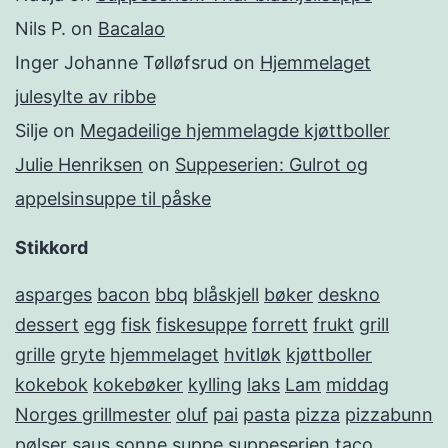
Nils P.
on
Bacalao
Inger Johanne Tølløfsrud
on
Hjemmelaget
julesylte av ribbe
Silje
on
Megadeilige hjemmelagde kjøttboller
Julie Henriksen
on
Suppeserien: Gulrot og
appelsinsuppe til påske
Stikkord
asparges
bacon
bbq
blåskjell
bøker
deskno
dessert
egg
fisk
fiskesuppe
forrett
frukt
grill
grille
gryte
hjemmelaget
hvitløk
kjøttboller
kokebok
kokebøker
kylling
laks
Lam
middag
Norges grillmester
oluf
pai
pasta
pizza
pizzabunn
pølser
saus
sonne
suppe
suppeserien
taco