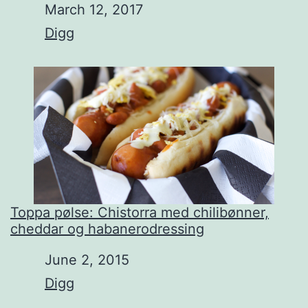
Date
March 12, 2017
In relation to
Digg
Toppa pølse: Chistorra med chilibønner,
cheddar og habanerodressing
Date
June 2, 2015
In relation to
Digg