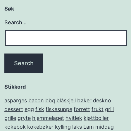
Søk
Search…
Stikkord
asparges
bacon
bbq
blåskjell
bøker
deskno
dessert
egg
fisk
fiskesuppe
forrett
frukt
grill
grille
gryte
hjemmelaget
hvitløk
kjøttboller
kokebok
kokebøker
kylling
laks
Lam
middag