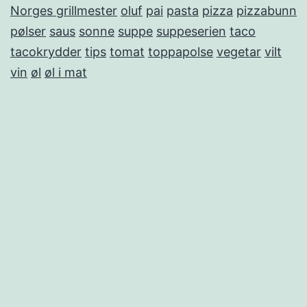
Norges grillmester
oluf
pai
pasta
pizza
pizzabunn
pølser
saus
sonne
suppe
suppeserien
taco
tacokrydder
tips
tomat
toppapolse
vegetar
vilt
vin
øl
øl i mat