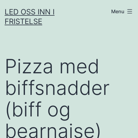
Skip
LED OSS INN I
Menu
to
FRISTELSE
content
Pizza med
biffsnadder
(biff og
bearnaise)