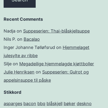
Recent Comments
Nadja
on
Suppeserien: Thai-blåskjellsuppe
Nils P.
on
Bacalao
Inger Johanne Tølløfsrud
on
Hjemmelaget
julesylte av ribbe
Silje
on
Megadeilige hjemmelagde kjøttboller
Julie Henriksen
on
Suppeserien: Gulrot og
appelsinsuppe til påske
Stikkord
asparges
bacon
bbq
blåskjell
bøker
deskno