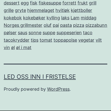
dessert
egg
fisk
fiskesuppe
forrett
frukt
grill
grille
gryte
hjemmelaget
hvitløk
kjøttboller
kokebok
kokebøker
kylling
laks
Lam
middag
Norges grillmester
oluf
pai
pasta
pizza
pizzabunn
pølser
saus
sonne
suppe
suppeserien
taco
tacokrydder
tips
tomat
toppapolse
vegetar
vilt
vin
øl
øl i mat
LED OSS INN I FRISTELSE
Proudly powered by
WordPress
.