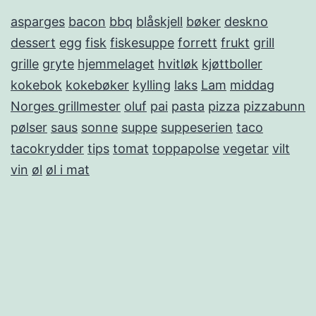
asparges
bacon
bbq
blåskjell
bøker
deskno
dessert
egg
fisk
fiskesuppe
forrett
frukt
grill
grille
gryte
hjemmelaget
hvitløk
kjøttboller
kokebok
kokebøker
kylling
laks
Lam
middag
Norges grillmester
oluf
pai
pasta
pizza
pizzabunn
pølser
saus
sonne
suppe
suppeserien
taco
tacokrydder
tips
tomat
toppapolse
vegetar
vilt
vin
øl
øl i mat