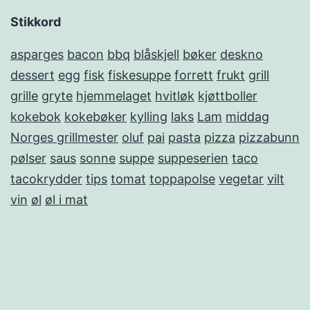
Stikkord
asparges
bacon
bbq
blåskjell
bøker
deskno
dessert
egg
fisk
fiskesuppe
forrett
frukt
grill
grille
gryte
hjemmelaget
hvitløk
kjøttboller
kokebok
kokebøker
kylling
laks
Lam
middag
Norges grillmester
oluf
pai
pasta
pizza
pizzabunn
pølser
saus
sonne
suppe
suppeserien
taco
tacokrydder
tips
tomat
toppapolse
vegetar
vilt
vin
øl
øl i mat