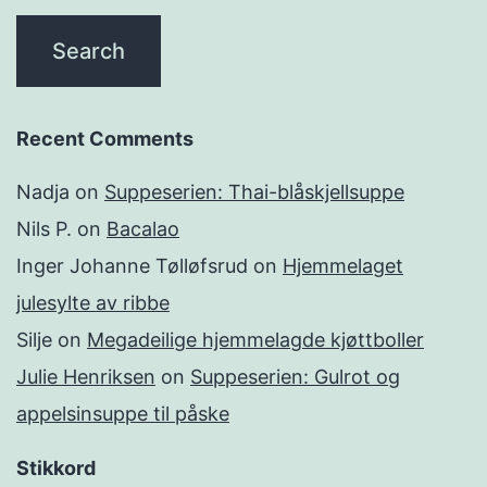
Recent Comments
Nadja
on
Suppeserien: Thai-blåskjellsuppe
Nils P.
on
Bacalao
Inger Johanne Tølløfsrud
on
Hjemmelaget
julesylte av ribbe
Silje
on
Megadeilige hjemmelagde kjøttboller
Julie Henriksen
on
Suppeserien: Gulrot og
appelsinsuppe til påske
Stikkord