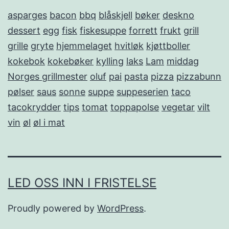
asparges
bacon
bbq
blåskjell
bøker
deskno
dessert
egg
fisk
fiskesuppe
forrett
frukt
grill
grille
gryte
hjemmelaget
hvitløk
kjøttboller
kokebok
kokebøker
kylling
laks
Lam
middag
Norges grillmester
oluf
pai
pasta
pizza
pizzabunn
pølser
saus
sonne
suppe
suppeserien
taco
tacokrydder
tips
tomat
toppapolse
vegetar
vilt
vin
øl
øl i mat
LED OSS INN I FRISTELSE
Proudly powered by
WordPress
.