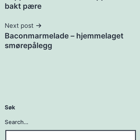
navigation
bakt pære
Next post
Baconmarmelade – hjemmelaget
smørepålegg
Søk
Search…