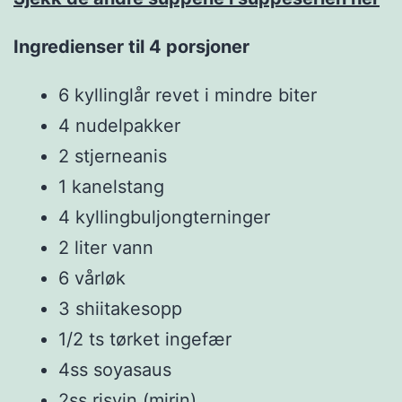
Ingredienser til 4 porsjoner
6 kyllinglår revet i mindre biter
4 nudelpakker
2 stjerneanis
1 kanelstang
4 kyllingbuljongterninger
2 liter vann
6 vårløk
3 shiitakesopp
1/2 ts tørket ingefær
4ss soyasaus
2ss risvin (mirin)