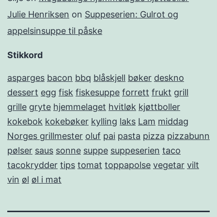
Julie Henriksen
on
Suppeserien: Gulrot og
appelsinsuppe til påske
Stikkord
asparges
bacon
bbq
blåskjell
bøker
deskno
dessert
egg
fisk
fiskesuppe
forrett
frukt
grill
grille
gryte
hjemmelaget
hvitløk
kjøttboller
kokebok
kokebøker
kylling
laks
Lam
middag
Norges grillmester
oluf
pai
pasta
pizza
pizzabunn
pølser
saus
sonne
suppe
suppeserien
taco
tacokrydder
tips
tomat
toppapolse
vegetar
vilt
vin
øl
øl i mat