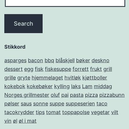
Stikkord
asparges
bacon
bbq
blåskjell
bøker
deskno
dessert
egg
fisk
fiskesuppe
forrett
frukt
grill
grille
gryte
hjemmelaget
hvitløk
kjøttboller
kokebok
kokebøker
kylling
laks
Lam
middag
Norges grillmester
oluf
pai
pasta
pizza
pizzabunn
pølser
saus
sonne
suppe
suppeserien
taco
tacokrydder
tips
tomat
toppapolse
vegetar
vilt
vin
øl
øl i mat