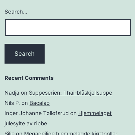
Search…
Recent Comments
Nadja
on
Suppeserien: Thai-blåskjellsuppe
Nils P.
on
Bacalao
Inger Johanne Tølløfsrud
on
Hjemmelaget
julesylte av ribbe
Silje
on
Megadeilige hjemmelagde kjøttboller