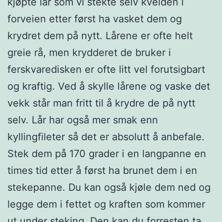
kjøpte lår som vi stekte selv kvelden i
forveien etter først ha vasket dem og
krydret dem på nytt. Lårene er ofte helt
greie rå, men krydderet de bruker i
ferskvaredisken er ofte litt vel forutsigbart
og kraftig. Ved å skylle lårene og vaske det
vekk står man fritt til å krydre de på nytt
selv. Lår har også mer smak enn
kyllingfileter så det er absolutt å anbefale.
Stek dem på 170 grader i en langpanne en
times tid etter å først ha brunet dem i en
stekepanne. Du kan også kjøle dem ned og
legge dem i fettet og kraften som kommer
ut under steking. Den kan du forresten ta