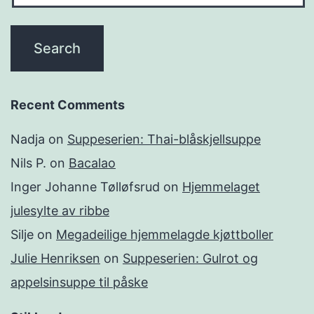
Recent Comments
Nadja
on
Suppeserien: Thai-blåskjellsuppe
Nils P.
on
Bacalao
Inger Johanne Tølløfsrud
on
Hjemmelaget
julesylte av ribbe
Silje
on
Megadeilige hjemmelagde kjøttboller
Julie Henriksen
on
Suppeserien: Gulrot og
appelsinsuppe til påske