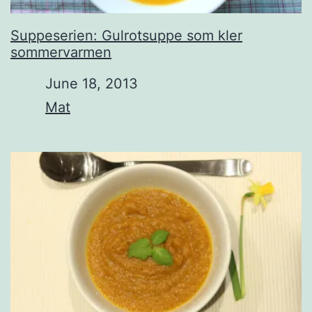
Suppeserien: Gulrotsuppe som kler
sommervarmen
Date
June 18, 2013
In relation to
Mat