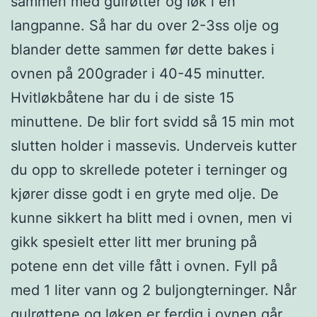
sammen med gulrøtter og løk i en
langpanne. Så har du over 2-3ss olje og
blander dette sammen før dette bakes i
ovnen på 200grader i 40-45 minutter.
Hvitløkbåtene har du i de siste 15
minuttene. De blir fort svidd så 15 min mot
slutten holder i massevis. Underveis kutter
du opp to skrellede poteter i terninger og
kjører disse godt i en gryte med olje. De
kunne sikkert ha blitt med i ovnen, men vi
gikk spesielt etter litt mer bruning på
potene enn det ville fått i ovnen. Fyll på
med 1 liter vann og 2 buljongterninger. Når
gulrøttene og løken er ferdig i ovnen går