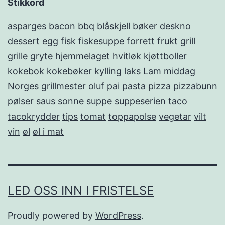
Stikkord
asparges
bacon
bbq
blåskjell
bøker
deskno
dessert
egg
fisk
fiskesuppe
forrett
frukt
grill
grille
gryte
hjemmelaget
hvitløk
kjøttboller
kokebok
kokebøker
kylling
laks
Lam
middag
Norges grillmester
oluf
pai
pasta
pizza
pizzabunn
pølser
saus
sonne
suppe
suppeserien
taco
tacokrydder
tips
tomat
toppapolse
vegetar
vilt
vin
øl
øl i mat
LED OSS INN I FRISTELSE
Proudly powered by
WordPress
.