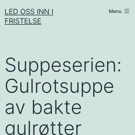
Skip
LED OSS INN I
Menu
to
FRISTELSE
content
Suppeserien:
Gulrotsuppe
av bakte
gulrøtter