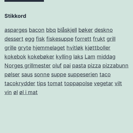
Stikkord
asparges
bacon
bbq
blåskjell
bøker
deskno
dessert
egg
fisk
fiskesuppe
forrett
frukt
grill
grille
gryte
hjemmelaget
hvitløk
kjøttboller
kokebok
kokebøker
kylling
laks
Lam
middag
Norges grillmester
oluf
pai
pasta
pizza
pizzabunn
pølser
saus
sonne
suppe
suppeserien
taco
tacokrydder
tips
tomat
toppapolse
vegetar
vilt
vin
øl
øl i mat