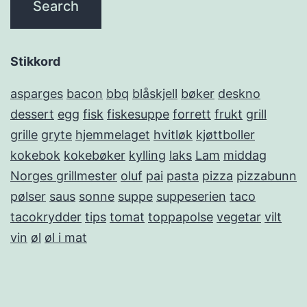
Stikkord
asparges
bacon
bbq
blåskjell
bøker
deskno
dessert
egg
fisk
fiskesuppe
forrett
frukt
grill
grille
gryte
hjemmelaget
hvitløk
kjøttboller
kokebok
kokebøker
kylling
laks
Lam
middag
Norges grillmester
oluf
pai
pasta
pizza
pizzabunn
pølser
saus
sonne
suppe
suppeserien
taco
tacokrydder
tips
tomat
toppapolse
vegetar
vilt
vin
øl
øl i mat