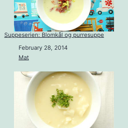
Suppeserien: Blomkål og purresuppe
Date
February 28, 2014
In relation to
Mat