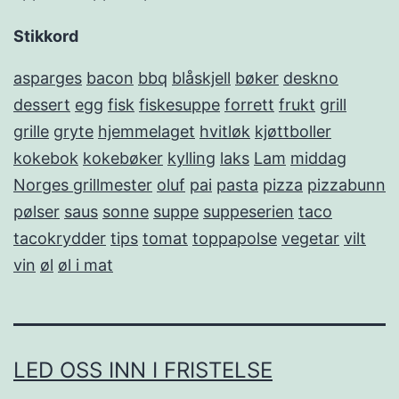
Stikkord
asparges
bacon
bbq
blåskjell
bøker
deskno
dessert
egg
fisk
fiskesuppe
forrett
frukt
grill
grille
gryte
hjemmelaget
hvitløk
kjøttboller
kokebok
kokebøker
kylling
laks
Lam
middag
Norges grillmester
oluf
pai
pasta
pizza
pizzabunn
pølser
saus
sonne
suppe
suppeserien
taco
tacokrydder
tips
tomat
toppapolse
vegetar
vilt
vin
øl
øl i mat
LED OSS INN I FRISTELSE