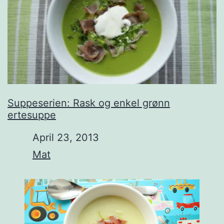
Suppeserien: Rask og enkel grønn
ertesuppe
Date
April 23, 2013
In relation to
Mat