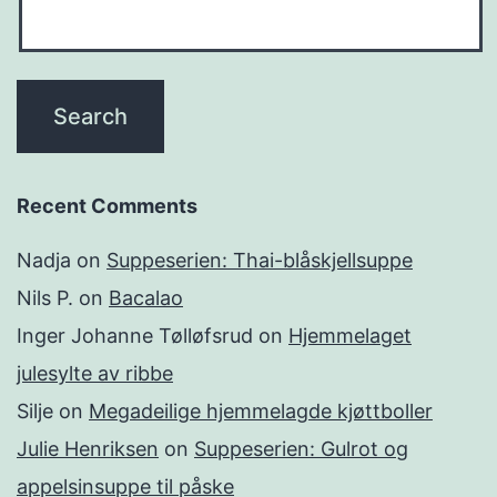
Recent Comments
Nadja
on
Suppeserien: Thai-blåskjellsuppe
Nils P.
on
Bacalao
Inger Johanne Tølløfsrud
on
Hjemmelaget
julesylte av ribbe
Silje
on
Megadeilige hjemmelagde kjøttboller
Julie Henriksen
on
Suppeserien: Gulrot og
appelsinsuppe til påske