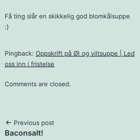
Få ting slår en skikkelig god blomkålsuppe
:)
Pingback:
Oppskrift på Øl og viltsuppe | Led
oss inn i fristelse
Comments are closed.
Post
Previous post
Baconsalt!
navigation