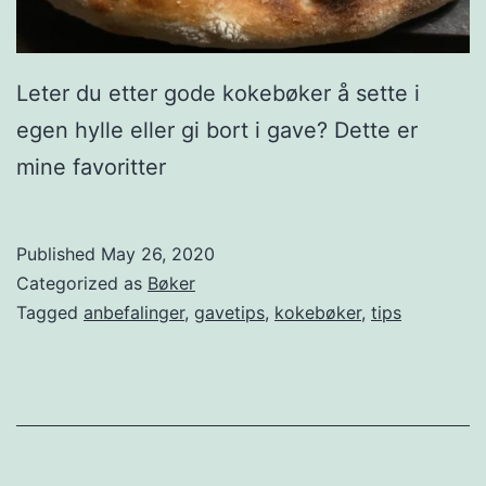
y
k
k
Leter du etter gode kokebøker å sette i
e
egen hylle eller gi bort i gave? Dette er
r
mine favoritter
e
r
Published
May 26, 2020
p
Categorized as
Bøker
e
Tagged
anbefalinger
,
gavetips
,
kokebøker
,
tips
r
f
e
k