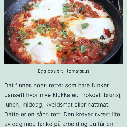
i
t
a
b
r
ø
d
m
Egg posjert i tomatsaus
e
Det finnes noen retter som bare funker
d
uansett hvor mye klokka er. Frokost, brunsj,
h
lunch, middag, kveldsmat eller nattmat.
u
Dette er en sånn rett. Den krever svært lite
m
av deg med tanke på arbeid og du får en