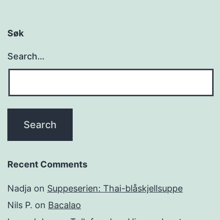
Søk
Search…
Recent Comments
Nadja
on
Suppeserien: Thai-blåskjellsuppe
Nils P.
on
Bacalao