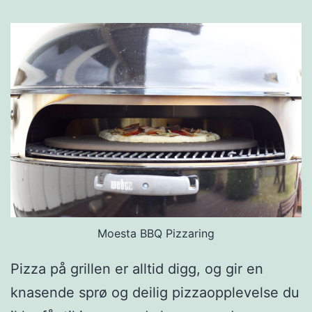
t
e
t
o
r
t
i
l
l
a
Moesta BBQ Pizzaring
s
–
Pizza på grillen er alltid digg, og gir en
h
knasende sprø og deilig pizzaopplevelse du
j