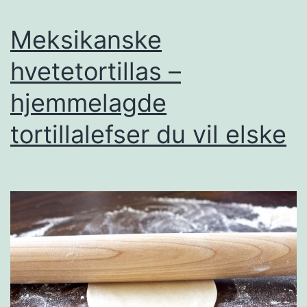
t
e
Meksikanske
å
hvetetortillas –
l
hjemmelagde
a
g
tortillalefser du vil elske
e
h
j
e
m
m
e