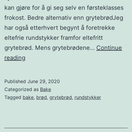
kan gjøre for å gi seg selv en førsteklasses
frokost. Bedre alternativ enn grytebrødJeg
har også etterhvert begynt å foretrekke
eltefrie rundstykker framfor eltefritt
grytebrød. Mens grytebrødene…
Continue
H
reading
v
o
Published
June 29, 2020
r
Categorized as
Bake
f
Tagged
bake
,
brød
,
grytebrød
,
rundstykker
o
r
e