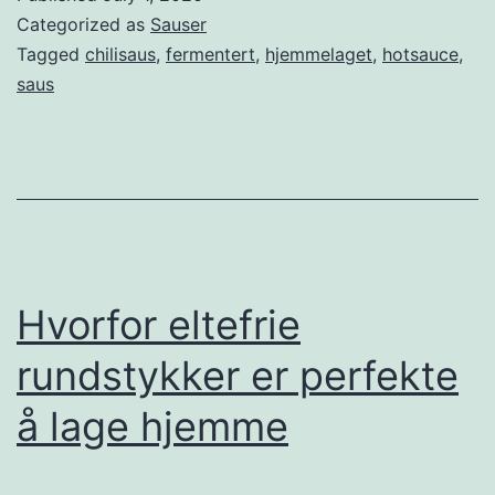
Categorized as
Sauser
Tagged
chilisaus
,
fermentert
,
hjemmelaget
,
hotsauce
,
saus
Hvorfor eltefrie
rundstykker er perfekte
å lage hjemme