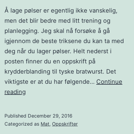
Å lage pølser er egentlig ikke vanskelig,
men det blir bedre med litt trening og
planlegging. Jeg skal nå forsøke å gå
igjennom de beste triksene du kan ta med
deg når du lager pølser. Helt nederst i
posten finner du en oppskrift på
krydderblanding til tyske bratwurst. Det
viktigste er at du har følgende…
Continue
L
reading
a
g
Published
December 29, 2016
p
Categorized as
Mat
,
Oppskrifter
ø