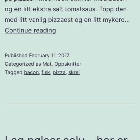
og en litt ekstra salt tomatsaus. Topp den
med litt vanlig pizzaost og en litt mykere…
P
Continue reading
i
z
Published
February 11, 2017
z
Categorized as
Mat
,
Oppskrifter
a
Tagged
bacon
,
fisk
,
pizza
,
skrei
m
e
d
s
k
r