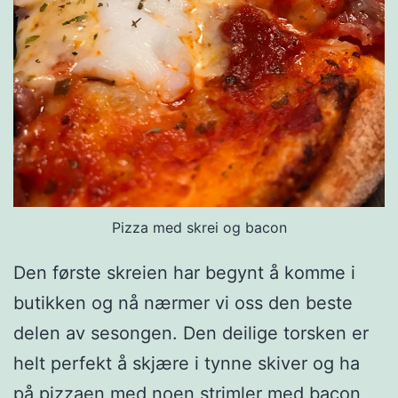
ø
l
s
e
Pizza med skrei og bacon
Den første skreien har begynt å komme i
butikken og nå nærmer vi oss den beste
delen av sesongen. Den deilige torsken er
helt perfekt å skjære i tynne skiver og ha
på pizzaen med noen strimler med bacon