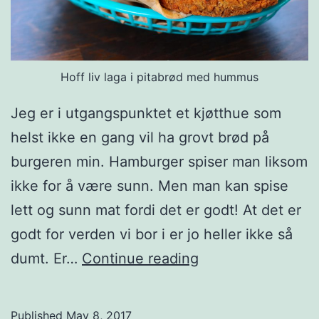
i
l
e
Hoff liv laga i pitabrød med hummus
l
s
Jeg er i utgangspunktet et kjøtthue som
k
helst ikke en gang vil ha grovt brød på
e
burgeren min. Hamburger spiser man liksom
ikke for å være sunn. Men man kan spise
lett og sunn mat fordi det er godt! At det er
godt for verden vi bor i er jo heller ikke så
V
dumt. Er…
Continue reading
e
g
Published
May 8, 2017