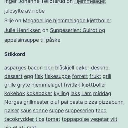
Inger Johanne Tølløfsrud
on
Hjemmelaget
julesylte av ribbe
Silje
on
Megadeilige hjemmelagde kjøttboller
Julie Henriksen
on
Suppeserien: Gulrot og
appelsinsuppe til påske
Stikkord
asparges
bacon
bbq
blåskjell
bøker
deskno
dessert
egg
fisk
fiskesuppe
forrett
frukt
grill
grille
gryte
hjemmelaget
hvitløk
kjøttboller
kokebok
kokebøker
kylling
laks
Lam
middag
Norges grillmester
oluf
pai
pasta
pizza
pizzabunn
pølser
saus
sonne
suppe
suppeserien
taco
tacokrydder
tips
tomat
toppapolse
vegetar
vilt
vin
øl
øl i mat