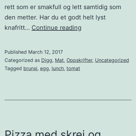
m
rett som er smakfull og lett samtidig som
u
den metter. Har du et godt helt lyst
s
P
knafritt…
Continue reading
o
o
g
s
Published
March 12, 2017
t
j
Categorized as
Digg
,
Mat
,
Oppskrifter
,
Uncategorized
o
e
Tagged
brunsj
,
egg
,
lunch
,
tomat
m
r
a
t
t
e
e
e
r
g
g
Pizza med skrei og