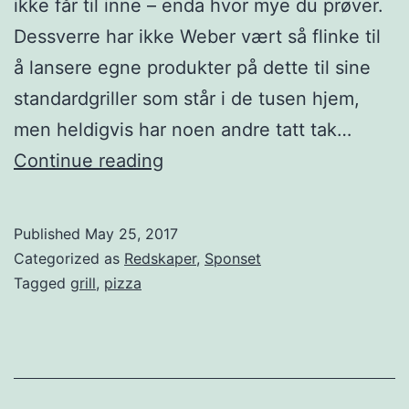
ikke får til inne – enda hvor mye du prøver.
e
Dessverre har ikke Weber vært så flinke til
m
å lansere egne produkter på dette til sine
m
standardgriller som står i de tusen hjem,
e
men heldigvis har noen andre tatt tak…
l
P
Continue reading
a
i
g
z
Published
May 25, 2017
d
z
Categorized as
Redskaper
,
Sponset
e
a
Tagged
grill
,
pizza
t
r
o
i
r
n
t
g