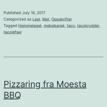
e
k
Published
July 16, 2017
s
Categorized as
Lest
,
Mat
,
Oppskrifter
i
Tagged
hjemmelaget
,
meksikansk
,
taco
,
tacokrydder
,
tacolefser
k
a
n
s
k
e
Pizzaring fra Moesta
h
v
BBQ
e