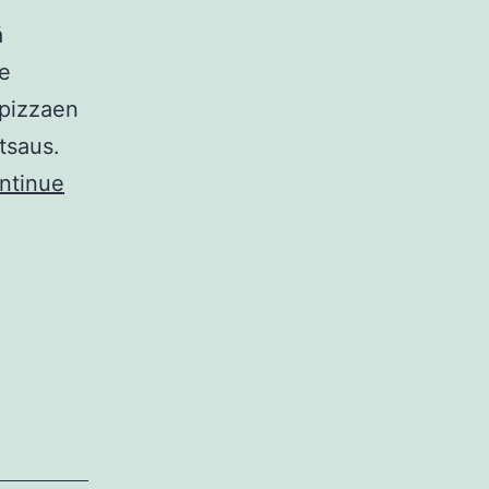
å
ge
 pizzaen
tsaus.
ntinue