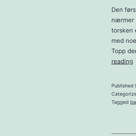
Den førs
nærmer v
torsken 
med noen
Topp den
reading
i
z
Published
z
Categoriz
a
Tagged
ba