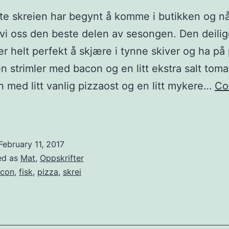
te skreien har begynt å komme i butikken og n
i oss den beste delen av sesongen. Den deili
er helt perfekt å skjære i tynne skiver og ha på
 strimler med bacon og en litt ekstra salt toma
 med litt vanlig pizzaost og en litt mykere…
Co
P
February 11, 2017
ed as
Mat
,
Oppskrifter
con
,
fisk
,
pizza
,
skrei
m
e
d