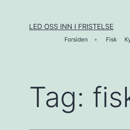
Skip
to
content
LED OSS INN I FRISTELSE
Forsiden
Fisk
Ky
Open
menu
Tag:
fis