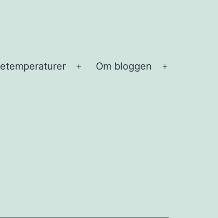
etemperaturer
Om bloggen
Open
Open
menu
menu