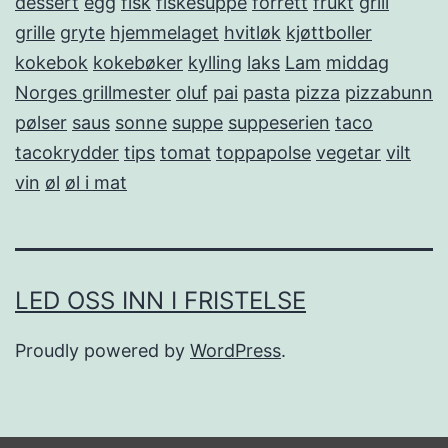
dessert
egg
fisk
fiskesuppe
forrett
frukt
grill
grille
gryte
hjemmelaget
hvitløk
kjøttboller
kokebok
kokebøker
kylling
laks
Lam
middag
Norges grillmester
oluf
pai
pasta
pizza
pizzabunn
pølser
saus
sonne
suppe
suppeserien
taco
tacokrydder
tips
tomat
toppapolse
vegetar
vilt
vin
øl
øl i mat
LED OSS INN I FRISTELSE
Proudly powered by
WordPress
.