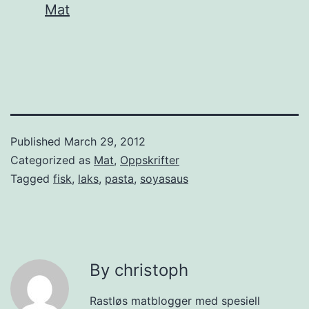
In relation to
Mat
Published
March 29, 2012
Categorized as
Mat
,
Oppskrifter
Tagged
fisk
,
laks
,
pasta
,
soyasaus
By christoph
Rastløs matblogger med spesiell