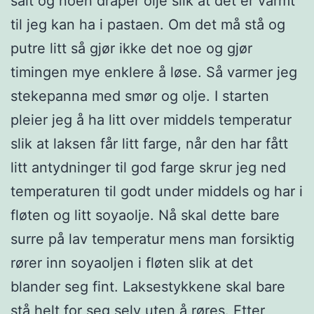
salt og noen dråper olje slik at det er varmt
til jeg kan ha i pastaen. Om det må stå og
putre litt så gjør ikke det noe og gjør
timingen mye enklere å løse. Så varmer jeg
stekepanna med smør og olje. I starten
pleier jeg å ha litt over middels temperatur
slik at laksen får litt farge, når den har fått
litt antydninger til god farge skrur jeg ned
temperaturen til godt under middels og har i
fløten og litt soyaolje. Nå skal dette bare
surre på lav temperatur mens man forsiktig
rører inn soyaoljen i fløten slik at det
blander seg fint. Laksestykkene skal bare
stå helt for seg selv uten å røres. Etter