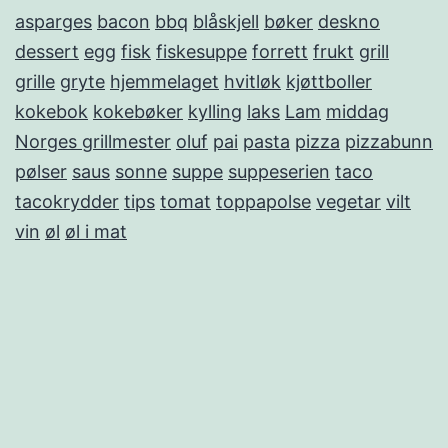
asparges
bacon
bbq
blåskjell
bøker
deskno
dessert
egg
fisk
fiskesuppe
forrett
frukt
grill
grille
gryte
hjemmelaget
hvitløk
kjøttboller
kokebok
kokebøker
kylling
laks
Lam
middag
Norges grillmester
oluf
pai
pasta
pizza
pizzabunn
pølser
saus
sonne
suppe
suppeserien
taco
tacokrydder
tips
tomat
toppapolse
vegetar
vilt
vin
øl
øl i mat