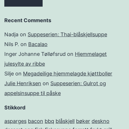
Recent Comments
Nadja
on
Suppeserien: Thai-blåskjellsuppe
Nils P.
on
Bacalao
Inger Johanne Tølløfsrud
on
Hjemmelaget
julesylte av ribbe
Silje
on
Megadeilige hjemmelagde kjøttboller
Julie Henriksen
on
Suppeserien: Gulrot og
appelsinsuppe til påske
Stikkord
asparges
bacon
bbq
blåskjell
bøker
deskno