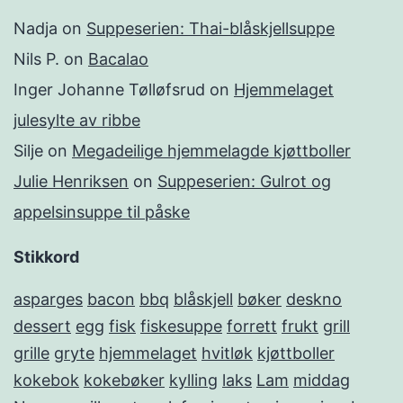
Nadja
on
Suppeserien: Thai-blåskjellsuppe
Nils P.
on
Bacalao
Inger Johanne Tølløfsrud
on
Hjemmelaget
julesylte av ribbe
Silje
on
Megadeilige hjemmelagde kjøttboller
Julie Henriksen
on
Suppeserien: Gulrot og
appelsinsuppe til påske
Stikkord
asparges
bacon
bbq
blåskjell
bøker
deskno
dessert
egg
fisk
fiskesuppe
forrett
frukt
grill
grille
gryte
hjemmelaget
hvitløk
kjøttboller
kokebok
kokebøker
kylling
laks
Lam
middag