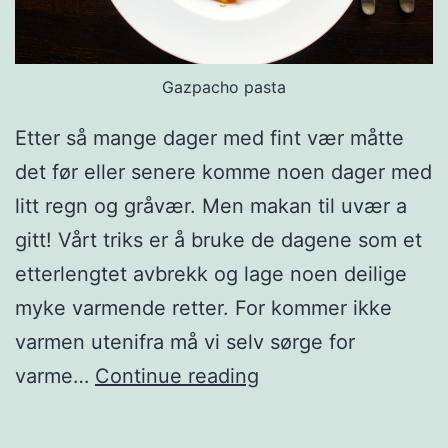
o
t
Gazpacho pasta
t
e
Etter så mange dager med fint vær måtte
n
det før eller senere komme noen dager med
s
litt regn og gråvær. Men makan til uvær a
o
gitt! Vårt triks er å bruke de dagene som et
s
etterlengtet avbrekk og lage noen deilige
t
myke varmende retter. For kommer ikke
varmen utenifra må vi selv sørge for
G
varme…
Continue reading
a
z