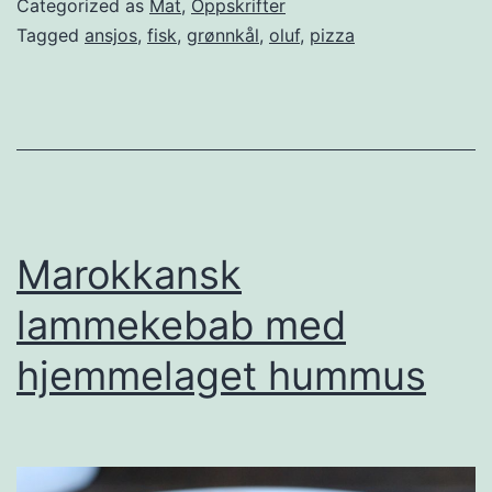
Categorized as
Mat
,
Oppskrifter
e
Tagged
ansjos
,
fisk
,
grønnkål
,
oluf
,
pizza
k
t
k
n
a
f
Marokkansk
r
lammekebab med
i
hjemmelaget hummus
p
i
z
z