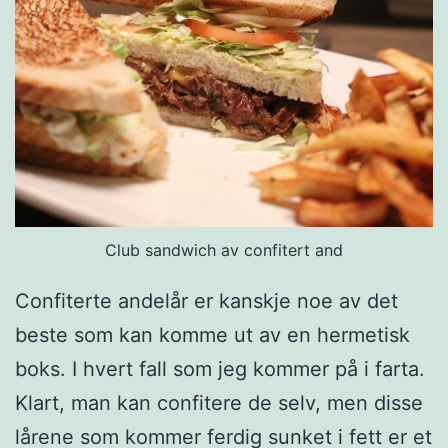
u
m
m
u
s
o
g
Club sandwich av confitert and
s
Confiterte andelår er kanskje noe av det
i
beste som kan komme ut av en hermetisk
t
boks. I hvert fall som jeg kommer på i farta.
r
Klart, man kan confitere de selv, men disse
o
lårene som kommer ferdig sunket i fett er et
n