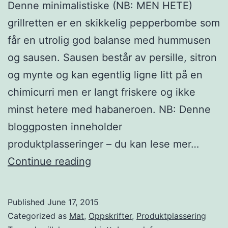
Denne minimalistiske (NB: MEN HETE)
grillretten er en skikkelig pepperbombe som
får en utrolig god balanse med hummusen
og sausen. Sausen består av persille, sitron
og mynte og kan egentlig ligne litt på en
chimicurri men er langt friskere og ikke
minst hetere med habaneroen. NB: Denne
bloggposten inneholder
produktplasseringer – du kan lese mer…
H
Continue reading
e
t
Published
June 17, 2015
e
Categorized as
Mat
,
Oppskrifter
,
Produktplassering