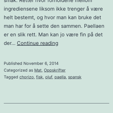
smak. Retter hvor forholdene mellom
e
ingrediensene liksom ikke trenger å være
k
helt bestemt, og hvor man kan bruke det
s
man har for å sette den sammen. Paellaen
i
er en slik rett. Man kan jo være fin på det
k
F
der…
Continue reading
a
i
n
s
Published
November 6, 2014
s
k
Categorized as
Mat
,
Oppskrifter
k
o
Tagged
chorizo
,
fisk
,
oluf
,
paella
,
spansk
p
g
u
c
l
h
l
o