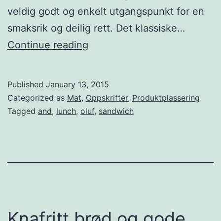
veldig godt og enkelt utgangspunkt for en
s
smaksrik og deilig rett. Det klassiske…
a
C
Continue reading
u
l
s
u
Published
January 13, 2015
b
Categorized as
Mat
,
Oppskrifter
,
Produktplassering
c
Tagged
and
,
lunch
,
oluf
,
sandwich
o
n
f
i
t
–
Knafritt brød og gode