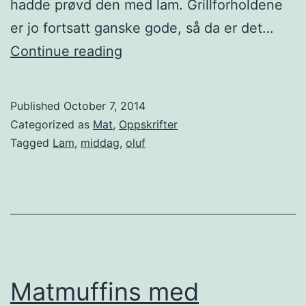
hadde prøvd den med lam. Grillforholdene
er jo fortsatt ganske gode, så da er det…
M
Continue reading
a
r
Published
October 7, 2014
o
Categorized as
Mat
,
Oppskrifter
k
Tagged
Lam
,
middag
,
oluf
k
a
n
s
k
l
Matmuffins med
a