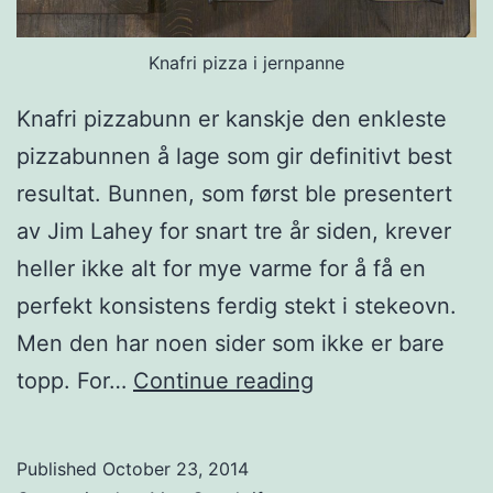
Knafri pizza i jernpanne
Knafri pizzabunn er kanskje den enkleste
pizzabunnen å lage som gir definitivt best
resultat. Bunnen, som først ble presentert
av Jim Lahey for snart tre år siden, krever
heller ikke alt for mye varme for å få en
perfekt konsistens ferdig stekt i stekeovn.
Men den har noen sider som ikke er bare
P
topp. For…
Continue reading
e
r
Published
October 23, 2014
f