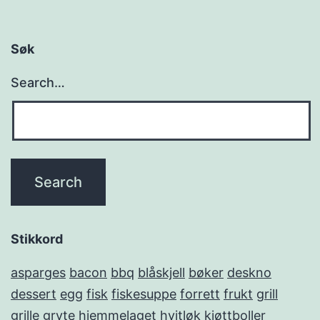
Søk
Search…
Stikkord
asparges
bacon
bbq
blåskjell
bøker
deskno
dessert
egg
fisk
fiskesuppe
forrett
frukt
grill
grille
gryte
hjemmelaget
hvitløk
kjøttboller