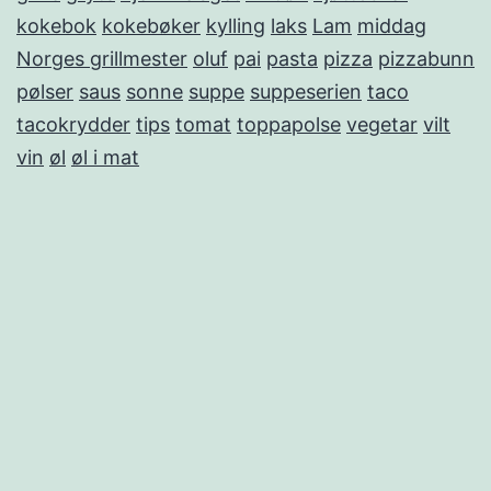
kokebok
kokebøker
kylling
laks
Lam
middag
Norges grillmester
oluf
pai
pasta
pizza
pizzabunn
pølser
saus
sonne
suppe
suppeserien
taco
tacokrydder
tips
tomat
toppapolse
vegetar
vilt
vin
øl
øl i mat