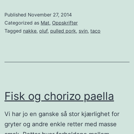
k
i
Published
November 27, 2014
k
Categorized as
Mat
,
Oppskrifter
k
Tagged
nakke
,
oluf
,
pulled pork
,
svin
,
taco
e
l
i
g
t
a
Fisk og chorizo paella
c
o
Vi har jo en ganske så stor kjærlighet for
–
gryter og andre enkle retter med masse
m