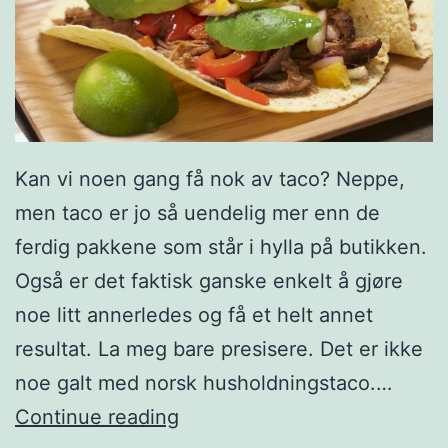
t
e
r
t
i
Kan vi noen gang få nok av taco? Neppe,
l
men taco er jo så uendelig mer enn de
l
ferdig pakkene som står i hylla på butikken.
u
Også er det faktisk ganske enkelt å gjøre
n
noe litt annerledes og få et helt annet
c
resultat. La meg bare presisere. Det er ikke
h
noe galt med norsk husholdningstaco.…
S
Continue reading