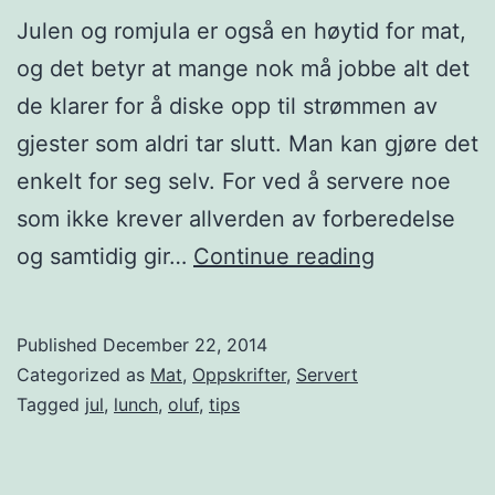
v
Julen og romjula er også en høytid for mat,
c
og det betyr at mange nok må jobbe alt det
o
de klarer for å diske opp til strømmen av
n
gjester som aldri tar slutt. Man kan gjøre det
f
enkelt for seg selv. For ved å servere noe
i
som ikke krever allverden av forberedelse
t
K
og samtidig gir…
Continue reading
e
n
r
a
Published
December 22, 2014
t
f
Categorized as
Mat
,
Oppskrifter
,
Servert
a
r
Tagged
jul
,
lunch
,
oluf
,
tips
n
i
d
t