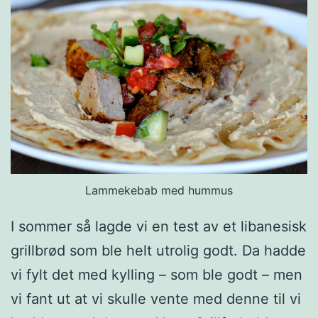
a
m
e
d
j
e
r
n
Lammekebab med hummus
p
I sommer så lagde vi en test av et libanesisk
a
grillbrød som ble helt utrolig godt. Da hadde
n
vi fylt det med kylling – som ble godt – men
n
vi fant ut at vi skulle vente med denne til vi
e