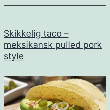
t
b
r
ø
Skikkelig taco –
d
meksikansk pulled pork
o
style
g
g
o
d
e
o
s