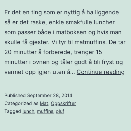
e
Er det en ting som er nyttig å ha liggende
m
så er det raske, enkle smakfulle luncher
m
som passer både i matboksen og hvis man
e
skulle få gjester. Vi tyr til matmuffins. De tar
l
20 minutter å forberede, trenger 15
a
minutter i ovnen og tåler godt å bli fryst og
g
M
varmet opp igjen uten å…
Continue reading
e
a
t
t
Published
September 28, 2014
h
m
Categorized as
Mat
,
Oppskrifter
u
u
Tagged
lunch
,
muffins
,
oluf
m
f
m