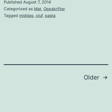
Published
August 7, 2014
p
Categorized as
Mat
,
Oppskrifter
a
Tagged
middag
,
oluf
,
pasta
c
h
o
p
a
s
t
Posts
Older
a
pagination