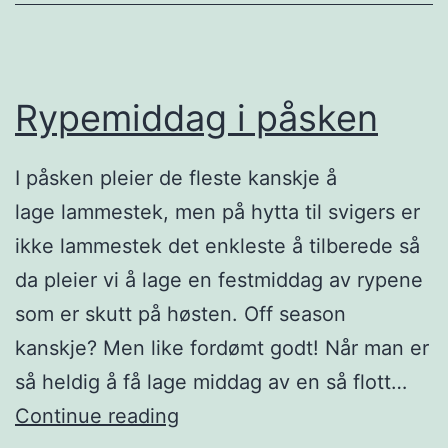
l
e
l
n
e
–
r
Rypemiddag i påsken
d
a
r
v
I påsken pleier de fleste kanskje å
o
e
lage lammestek, men på hytta til svigers er
p
l
ikke lammestek det enkleste å tilberede så
p
g
da pleier vi å lage en festmiddag av rypene
f
k
som er skutt på høsten. Off season
o
j
kanskje? Men like fordømt godt! Når man er
l
ø
så heldig å få lage middag av en så flott…
i
t
R
Continue reading
e
t