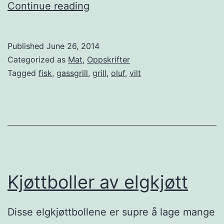
H
Continue reading
p
e
o
l
Published
June 26, 2014
t
g
Categorized as
Mat
,
Oppskrifter
e
r
Tagged
fisk
,
gassgrill
,
grill
,
oluf
,
vilt
t
i
m
l
e
l
l
e
t
f
Kjøttboller av elgkjøtt
j
e
Disse elgkjøttbollene er supre å lage mange