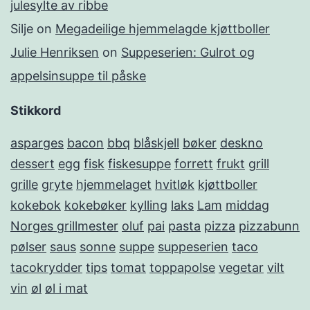
julesylte av ribbe
Silje
on
Megadeilige hjemmelagde kjøttboller
Julie Henriksen
on
Suppeserien: Gulrot og
appelsinsuppe til påske
Stikkord
asparges
bacon
bbq
blåskjell
bøker
deskno
dessert
egg
fisk
fiskesuppe
forrett
frukt
grill
grille
gryte
hjemmelaget
hvitløk
kjøttboller
kokebok
kokebøker
kylling
laks
Lam
middag
Norges grillmester
oluf
pai
pasta
pizza
pizzabunn
pølser
saus
sonne
suppe
suppeserien
taco
tacokrydder
tips
tomat
toppapolse
vegetar
vilt
vin
øl
øl i mat