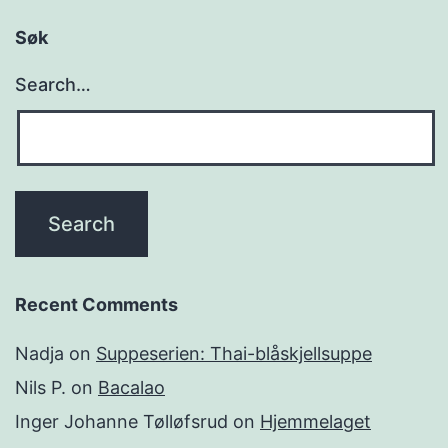
Søk
Search…
Recent Comments
Nadja
on
Suppeserien: Thai-blåskjellsuppe
Nils P.
on
Bacalao
Inger Johanne Tølløfsrud
on
Hjemmelaget