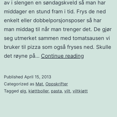
l
av i slengen en søndagskveld så man har
l
middager en stund fram i tid. Frys de ned
ø
enkelt eller dobbelporsjonsposer så har
r
man middag til når man trenger det. De gjør
r
seg utmerket sammen med tomatsausen vi
e
bruker til pizza som også fryses ned. Skulle
t
K
det røyne på…
Continue reading
p
j
å
ø
Published
April 15, 2013
g
t
Categorized as
Mat
,
Oppskrifter
r
t
Tagged
elg
,
kjøttboller
,
pasta
,
vilt
,
viltkjøtt
i
b
l
o
l