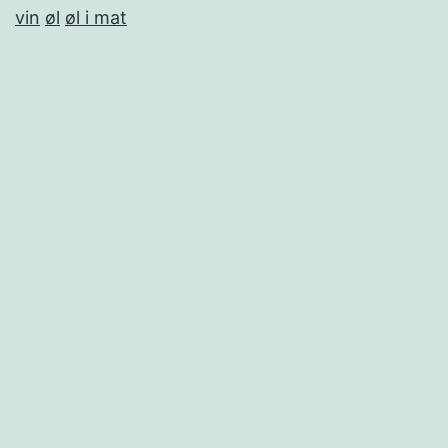
vin
øl
øl i mat