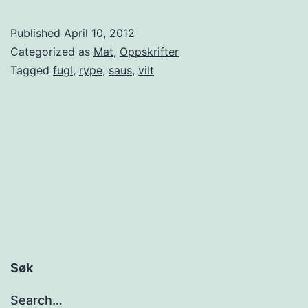
y
n
p
Published
April 10, 2012
!
e
Categorized as
Mat
,
Oppskrifter
m
Tagged
fugl
,
rype
,
saus
,
vilt
i
d
d
a
g
i
p
å
Søk
s
Search…
k