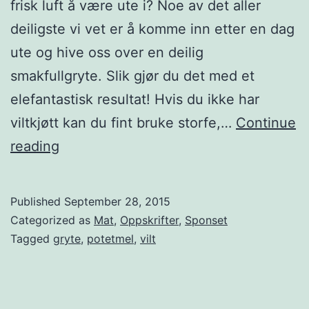
frisk luft å være ute i? Noe av det aller
deiligste vi vet er å komme inn etter en dag
ute og hive oss over en deilig
smakfullgryte. Slik gjør du det med et
elefantastisk resultat! Hvis du ikke har
viltkjøtt kan du fint bruke storfe,…
Continue
G
reading
l
u
Published
September 28, 2015
t
Categorized as
Mat
,
Oppskrifter
,
Sponset
e
Tagged
gryte
,
potetmel
,
vilt
n
f