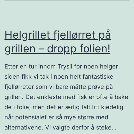
r
i
v
i
Helgrillet fjellørret på
l
grillen – dropp folien!
t
g
Etter en tur innom Trysil for noen helger
r
siden fikk vi tak i noen helt fantastiske
y
fjellørreter som vi bare måtte prøve på
t
grillen. Det enkleste med fisk er ofte å bake
e
de i folie, men det er ærlig talt litt kjedelig
m
når potensialet er så mye større med
e
alternativene. Vi valgte derfor å steke…
d