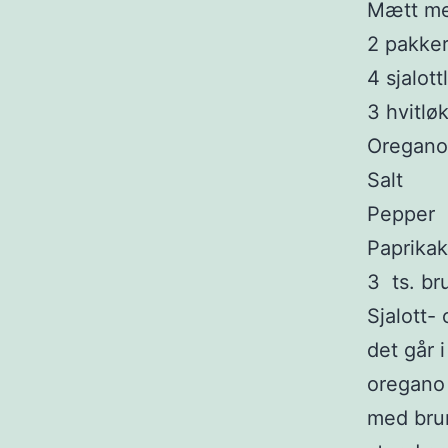
Mætt me
2 pakke
4 sjalott
3 hvitlø
Oregano
Salt
Pepper
Paprika
3 ts. br
Sjalott-
det går 
oregano 
med brun