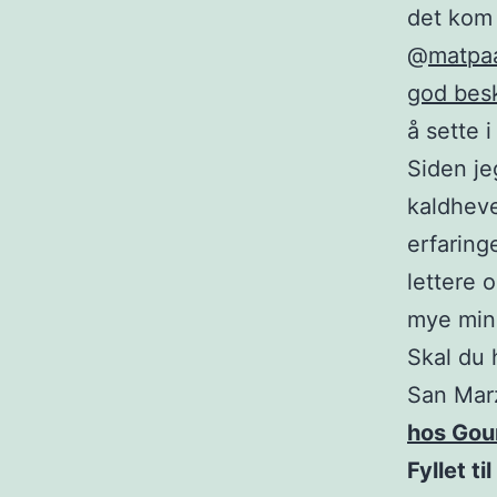
det kom 
@
matpaa
god besk
å sette i
Siden je
kaldheve
erfaring
lettere 
mye min
Skal du 
San Mar
hos Gou
Fyllet t