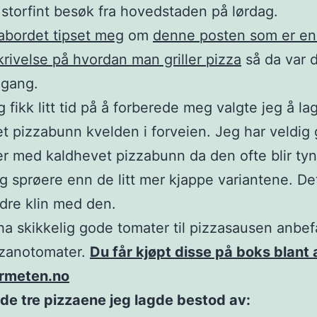
storfint besøk fra hovedstaden på lørdag.
bordet tipset meg
om
denne posten som er en
rivelse på hvordan man griller pizza
så da var 
 gang.
g fikk litt tid på å forberede meg valgte jeg å la
t pizzabunn kvelden i forveien. Jeg har veldig
er med kaldhevet pizzabunn da den ofte blir ty
og sprøere enn de litt mer kjappe variantene. De
dre klin med den.
ha skikkelig gode tomater til pizzasausen anbef
zanotomater.
Du får kjøpt disse på boks blant
rmeten.no
il de tre pizzaene jeg lagde bestod av: