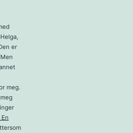
 med
 Helga,
 Den er
. Men
 annet
for meg.
a meg
inger
 En
ettersom