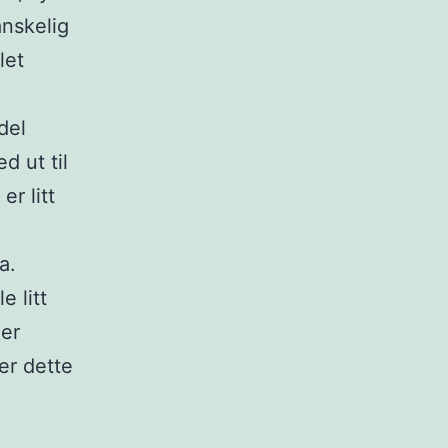
anskelig
let
del
d ut til
er litt
a.
 litt
 er
er dette