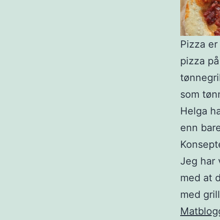
Pizza er
pizza på
tønnegri
som tønn
Helga ha
enn bare
Konsepte
Jeg har 
med at d
med gril
Matblog