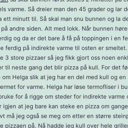
ls varme. Så dreier man den 45 grader og lar d
a ett minutt til. Så skal man snu bunnen og la d
 på andre siden. Alt med lokk. Når bunnen høre
erdig og da er det bare å få på toppingen i en fe
e ferdig på indirekte varme til osten er smeltet.
e 3 store pizzaer så jeg fikk gjort oss noen enk
r til neste gang det blir pizza på kull. For det fø
e om Helga slik at jeg har en del med kull og en
skjermet for varme. Helga har løse termofliser i 
bruke for å rigge om steder for indirekte varme
r igjen at jeg bare kan steke en pizza om gange
ivt må jeg også se meg om etter en større steinp
e pizzaen på. Nå hadde jeg kull over hele grill