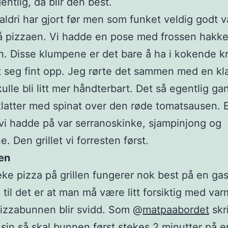
entlig, da blir den best.
aldri har gjort før men som funket veldig godt v
å pizzaen. Vi hadde en pose med frossen hakke
en. Disse klumpene er det bare å ha i kokende kr
t seg fint opp. Jeg rørte det sammen med en kl
ulle bli litt mer håndterbart. Det så egentlig ga
latter med spinat over den røde tomatsausen. 
vi hadde på var serranoskinke, sjampinjong og
. Den grillet vi forresten først.
en
eke pizza på grillen fungerer nok best på en gass
til det er at man må være litt forsiktig med var
pizzabunnen blir svidd. Som @
matpaabordet
skr
sin
så skal bunnen først stekes 2 minutter på e