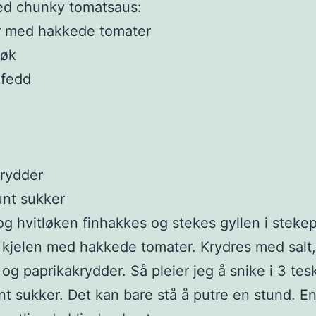
d chunky tomatsaus:
r med hakkede tomater
løk
kfedd
krydder
unt sukker
 og hvitløken finhakkes og stekes gyllen i steke
i kjelen med hakkede tomater. Krydres med salt
og paprikakrydder. Så pleier jeg å snike i 3 tes
t sukker. Det kan bare stå å putre en stund. En