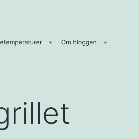
etemperaturer
Om bloggen
Open
Open
menu
menu
rillet