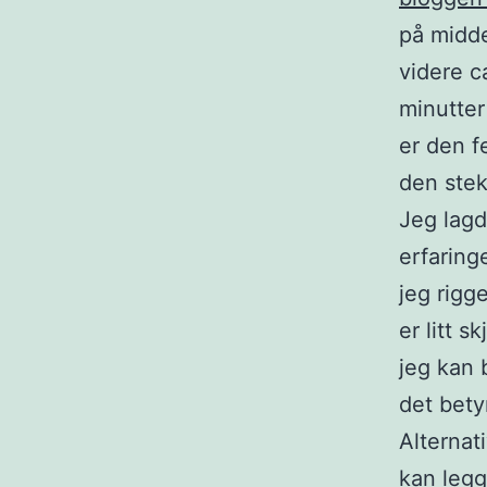
på midde
videre c
minutter
er den f
den stek
Jeg lagd
erfaringe
jeg rigg
er litt 
jeg kan 
det bety
Alternat
kan legg