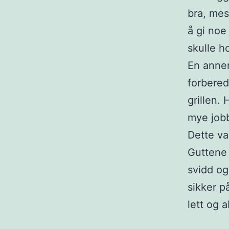
bra, mes
å gi noe
skulle ho
En annen
forbered
grillen. 
mye job
Dette va
Guttene 
svidd og
sikker p
lett og 