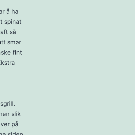
ar å ha
t spinat
aft så
att smør
nske fint
Ekstra
grill.
men slik
iver på
ne siden