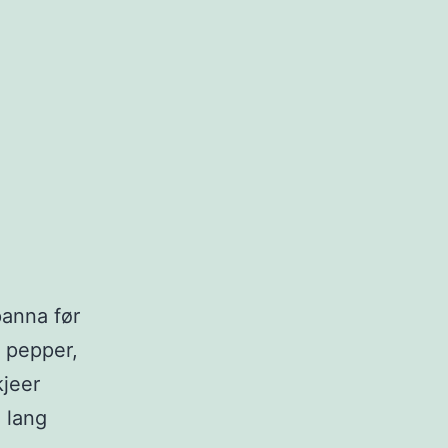
panna før
, pepper,
kjeer
 lang