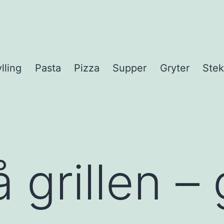
lling
Pasta
Pizza
Supper
Gryter
Stek
 grillen – g