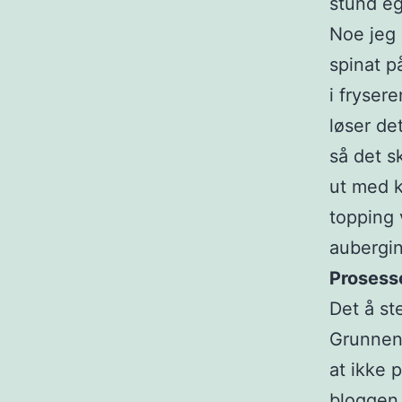
stund eg
Noe jeg 
spinat p
i fryser
løser de
så det sk
ut med k
topping 
aubergine
Prosess
Det å st
Grunnen 
at ikke 
bloggen 