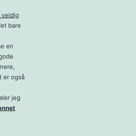
 veldig
det bare
ge en
 gode
nnere,
t er også
aler jeg
 annet