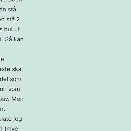
en stå
en stå 2
s hul ut
i. Så kan
le
rste skal
 del som
bunn som
 osv. Men
n.
late jeg
en (mye