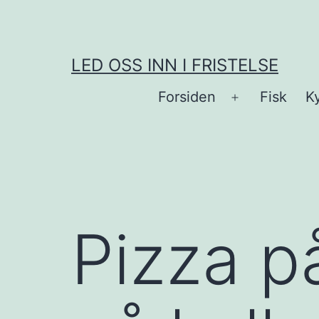
Skip
to
content
LED OSS INN I FRISTELSE
Forsiden
Fisk
Ky
Open
menu
Pizza på