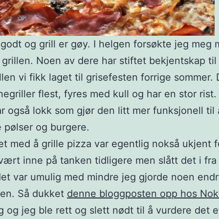
 godt og grill er gøy. I helgen forsøkte jeg meg
 grillen. Noen av dere har stiftet bekjentskap til
llen vi fikk laget til grisefesten forrige sommer.
egriller flest, fyres med kull og har en stor rist
r også lokk som gjør den litt mer funksjonell til
 pølser og burgere.
t med å grille pizza var egentlig nokså ukjent 
vært inne på tanken tidligere men slått det i fr
et var umulig med mindre jeg gjorde noen endr
len. Så dukket
denne bloggposten opp hos Nok
g
og jeg ble rett og slett nødt til å vurdere det 