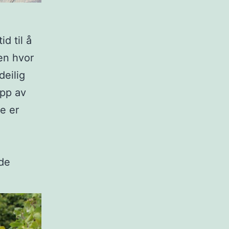
d til å
den hvor
deilig
ipp av
e er
 de