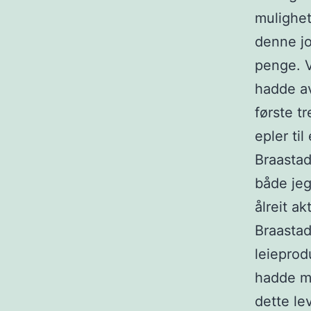
mulighet
denne jo
penge. V
hadde av
første t
epler ti
Braastad
både jeg
ålreit ak
Braastad 
leieprod
hadde me
dette lev