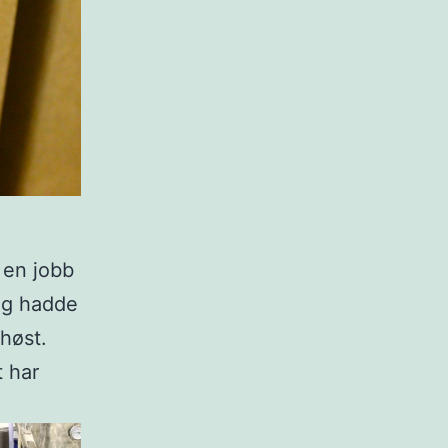
 en jobb
 og hadde
 høst.
t har