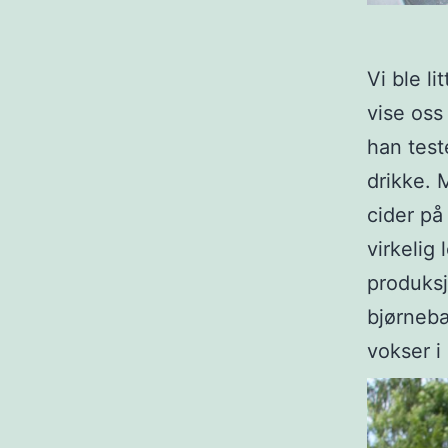
Vi ble li
vise oss
han test
drikke. M
cider på
virkelig
produksj
bjørnebæ
vokser i