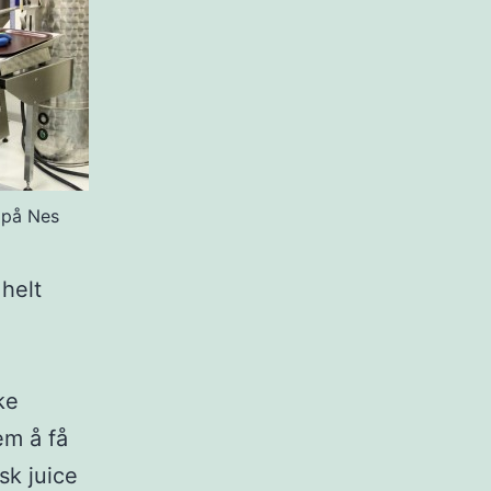
 på Nes
helt
ke
em å få
sk juice