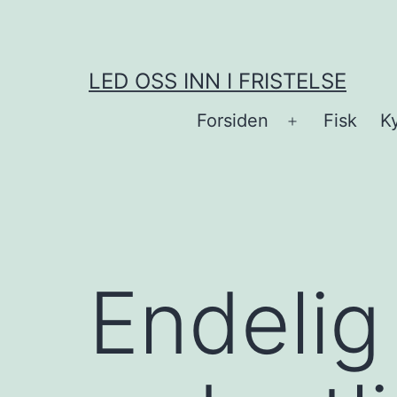
Skip
to
content
LED OSS INN I FRISTELSE
Forsiden
Fisk
Ky
Open
menu
Endelig