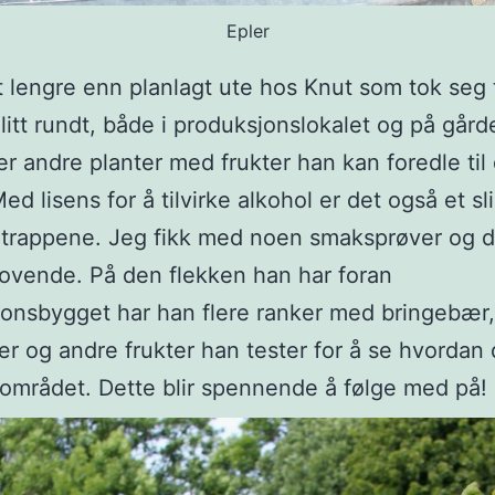
Epler
tt lengre enn planlagt ute hos Knut som tok seg ti
 litt rundt, både i produksjonslokalet og på går
er andre planter med frukter han kan foredle til 
ed lisens for å tilvirke alkohol er det også et sl
 trappene. Jeg fikk med noen smaksprøver og d
 lovende. På den flekken han har foran
onsbygget har han flere ranker med bringebær,
r og andre frukter han tester for å se hvordan
 området. Dette blir spennende å følge med på!