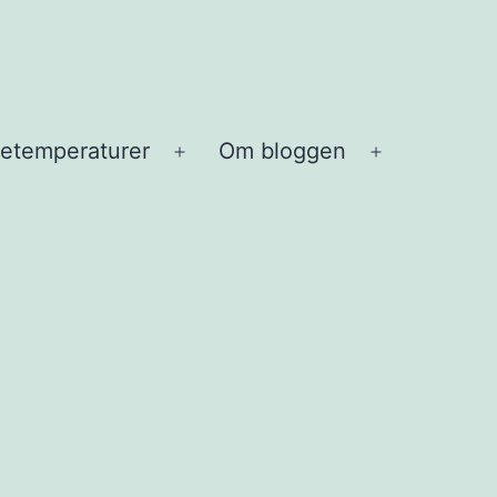
etemperaturer
Om bloggen
Open
Open
menu
menu