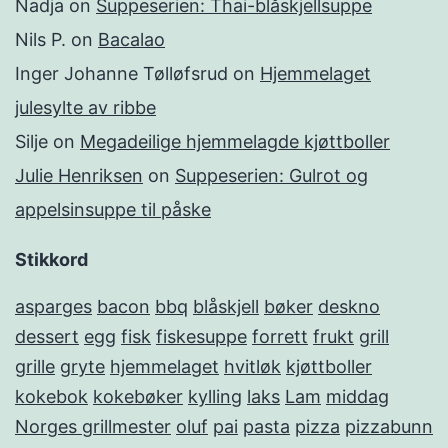
Nadja
on
Suppeserien: Thai-blåskjellsuppe
Nils P.
on
Bacalao
Inger Johanne Tølløfsrud
on
Hjemmelaget
julesylte av ribbe
Silje
on
Megadeilige hjemmelagde kjøttboller
Julie Henriksen
on
Suppeserien: Gulrot og
appelsinsuppe til påske
Stikkord
asparges
bacon
bbq
blåskjell
bøker
deskno
dessert
egg
fisk
fiskesuppe
forrett
frukt
grill
grille
gryte
hjemmelaget
hvitløk
kjøttboller
kokebok
kokebøker
kylling
laks
Lam
middag
Norges grillmester
oluf
pai
pasta
pizza
pizzabunn