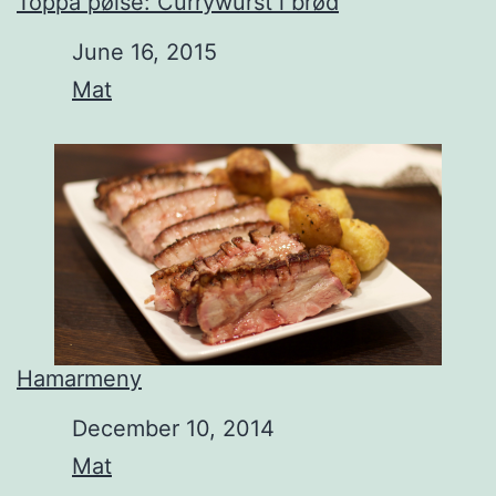
Toppa pølse: Currywürst i brød
Date
June 16, 2015
In relation to
Mat
Hamarmeny
Date
December 10, 2014
In relation to
Mat