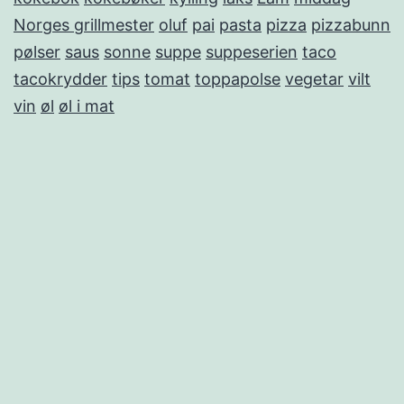
Norges grillmester
oluf
pai
pasta
pizza
pizzabunn
pølser
saus
sonne
suppe
suppeserien
taco
tacokrydder
tips
tomat
toppapolse
vegetar
vilt
vin
øl
øl i mat