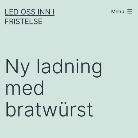
Skip
LED OSS INN I
Menu
to
FRISTELSE
content
Ny ladning
med
bratwürst