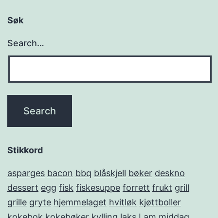
Søk
Search…
Stikkord
asparges
bacon
bbq
blåskjell
bøker
deskno
dessert
egg
fisk
fiskesuppe
forrett
frukt
grill
grille
gryte
hjemmelaget
hvitløk
kjøttboller
kokebok
kokebøker
kylling
laks
Lam
middag