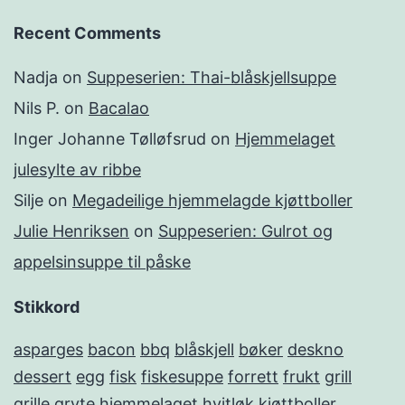
Recent Comments
Nadja
on
Suppeserien: Thai-blåskjellsuppe
Nils P.
on
Bacalao
Inger Johanne Tølløfsrud
on
Hjemmelaget
julesylte av ribbe
Silje
on
Megadeilige hjemmelagde kjøttboller
Julie Henriksen
on
Suppeserien: Gulrot og
appelsinsuppe til påske
Stikkord
asparges
bacon
bbq
blåskjell
bøker
deskno
dessert
egg
fisk
fiskesuppe
forrett
frukt
grill
grille
gryte
hjemmelaget
hvitløk
kjøttboller