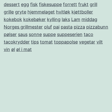
dessert
egg
fisk
fiskesuppe
forrett
frukt
grill
grille
gryte
hjemmelaget
hvitløk
kjøttboller
kokebok
kokebøker
kylling
laks
Lam
middag
Norges grillmester
oluf
pai
pasta
pizza
pizzabunn
pølser
saus
sonne
suppe
suppeserien
taco
tacokrydder
tips
tomat
toppapolse
vegetar
vilt
vin
øl
øl i mat