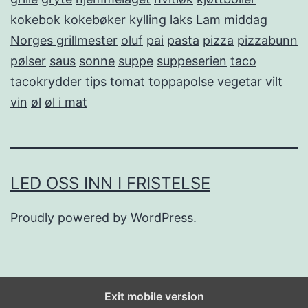
kokebok
kokebøker
kylling
laks
Lam
middag
Norges grillmester
oluf
pai
pasta
pizza
pizzabunn
pølser
saus
sonne
suppe
suppeserien
taco
tacokrydder
tips
tomat
toppapolse
vegetar
vilt
vin
øl
øl i mat
LED OSS INN I FRISTELSE
Proudly powered by
WordPress
.
Exit mobile version