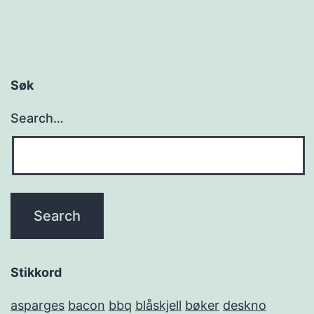
Søk
Search…
Stikkord
asparges
bacon
bbq
blåskjell
bøker
deskno