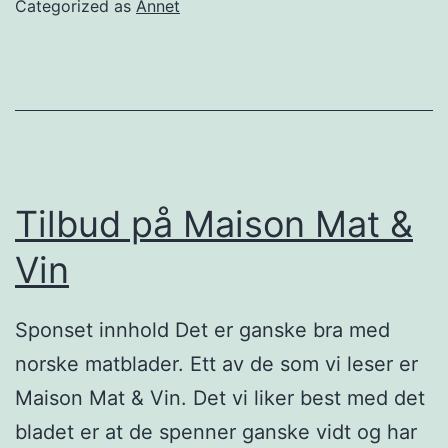
Categorized as
Annet
g
n
k
e
l
r
a
t
r
t
e
i
Tilbud på Maison Mat &
!
l
Vin
Å
r
Sponset innhold Det er ganske bra med
e
norske matblader. Ett av de som vi leser er
t
Maison Mat & Vin. Det vi liker best med det
s
bladet er at de spenner ganske vidt og har
M