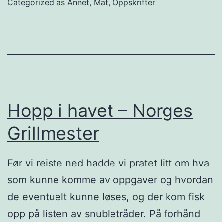
Categorized as
Annet
,
Mat
,
Oppskrifter
l
ø
y
v
i
u
Hopp i havet – Norges
t
Grillmester
m
e
Før vi reiste ned hadde vi pratet litt om hva
d
som kunne komme av oppgaver og hvordan
k
de eventuelt kunne løses, og der kom fisk
y
opp på listen av snubletråder. På forhånd
l