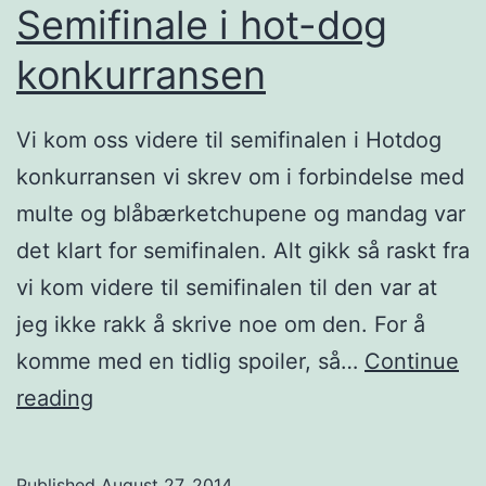
n
Semifinale i hot-dog
t
konkurransen
i
l
Vi kom oss videre til semifinalen i Hotdog
u
konkurransen vi skrev om i forbindelse med
k
multe og blåbærketchupene og mandag var
a
det klart for semifinalen. Alt gikk så raskt fra
–
vi kom videre til semifinalen til den var at
u
jeg ikke rakk å skrive noe om den. For å
k
komme med en tidlig spoiler, så…
Continue
e
S
reading
3
e
8
m
Published
August 27, 2014