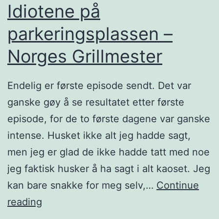
–
Idiotene på
G
N
r
parkeringsplassen –
o
i
Norges Grillmester
r
l
g
l
Endelig er første episode sendt. Det var
e
m
ganske gøy å se resultatet etter første
s
e
episode, for de to første dagene var ganske
G
s
intense. Husket ikke alt jeg hadde sagt,
r
t
men jeg er glad de ikke hadde tatt med noe
i
e
jeg faktisk husker å ha sagt i alt kaoset. Jeg
l
r
kan bare snakke for meg selv,…
Continue
l
I
reading
m
d