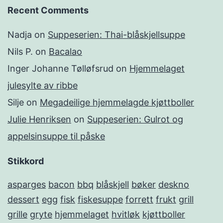
Recent Comments
Nadja
on
Suppeserien: Thai-blåskjellsuppe
Nils P.
on
Bacalao
Inger Johanne Tølløfsrud
on
Hjemmelaget
julesylte av ribbe
Silje
on
Megadeilige hjemmelagde kjøttboller
Julie Henriksen
on
Suppeserien: Gulrot og
appelsinsuppe til påske
Stikkord
asparges
bacon
bbq
blåskjell
bøker
deskno
dessert
egg
fisk
fiskesuppe
forrett
frukt
grill
grille
gryte
hjemmelaget
hvitløk
kjøttboller