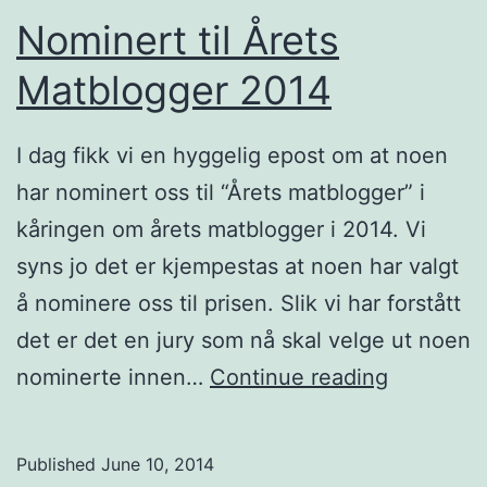
n
p
Nominert til Årets
l
Matblogger 2014
e
n
I dag fikk vi en hyggelig epost om at noen
e
har nominert oss til “Årets matblogger” i
o
kåringen om årets matblogger i 2014. Vi
r
syns jo det er kjempestas at noen har valgt
d
å nominere oss til prisen. Slik vi har forstått
e
det er det en jury som nå skal velge ut noen
n
N
nominerte innen…
Continue reading
t
o
l
m
Published
June 10, 2014
i
i