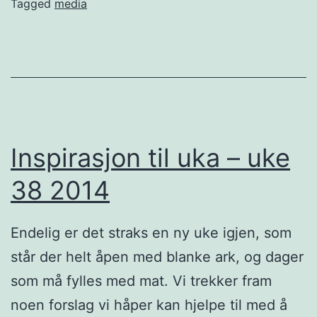
g
Tagged
media
i
S
k
r
a
l
Inspirasjon til uka – uke
l
38 2014
e
r
Endelig er det straks en ny uke igjen, som
n
står der helt åpen med blanke ark, og dager
e
som må fylles med mat. Vi trekker fram
p
noen forslag vi håper kan hjelpe til med å