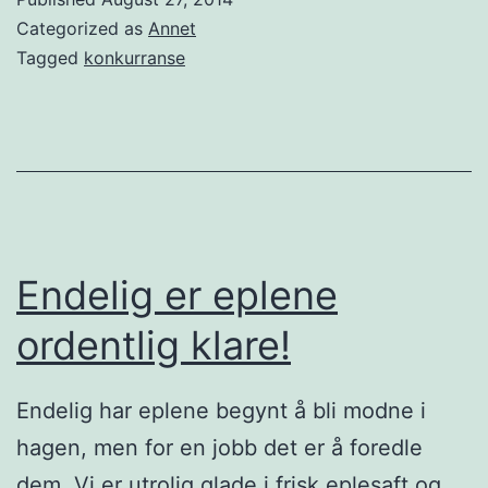
2
i
Categorized as
Annet
0
f
Tagged
konkurranse
1
i
4
n
a
l
e
i
Endelig er eplene
h
ordentlig klare!
o
t
Endelig har eplene begynt å bli modne i
-
hagen, men for en jobb det er å foredle
d
dem. Vi er utrolig glade i frisk eplesaft og