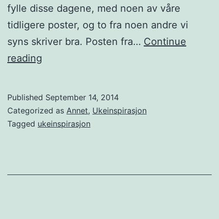
å
fylle disse dagene, med noen av våre
A
tidligere poster, og to fra noen andre vi
f
syns skriver bra. Posten fra…
Continue
t
I
reading
e
n
n
s
Published
September 14, 2014
p
p
Categorized as
Annet
,
Ukeinspirasjon
o
i
Tagged
ukeinspirasjon
s
r
t
a
e
s
n
j
T
o
V