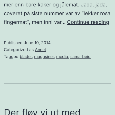
mer enn bare kaker og jålemat. Jada, jada,
a
coveret på siste nummer var av “lekker rosa
t
T
fingermat”, men inni var…
Continue reading
b
i
l
l
o
Published
June 10, 2014
b
Categorized as
Annet
g
u
Tagged
blader
,
magasiner
,
media
,
samarbeid
g
d
e
p
r
å
2
M
0
a
1
i
Der fløy vi ut med
4