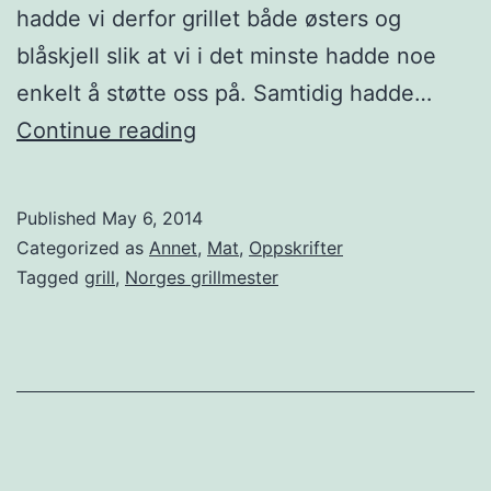
hadde vi derfor grillet både østers og
l
blåskjell slik at vi i det minste hadde noe
i
enkelt å støtte oss på. Samtidig hadde…
n
H
Continue reading
g
o
e
p
n
Published
May 6, 2014
p
Categorized as
Annet
,
Mat
,
Oppskrifter
–
i
Tagged
grill
,
Norges grillmester
N
h
o
a
r
v
g
e
e
t
s