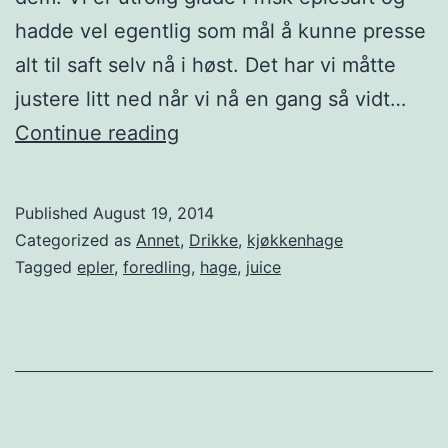
o
hadde vel egentlig som mål å kunne presse
g
alt til saft selv nå i høst. Det har vi måtte
k
justere litt ned når vi nå en gang så vidt…
o
E
Continue reading
n
n
k
d
Published
August 19, 2014
u
e
Categorized as
Annet
,
Drikke
,
kjøkkenhage
r
l
Tagged
epler
,
foredling
,
hage
,
juice
r
i
a
g
n
e
s
r
e
e