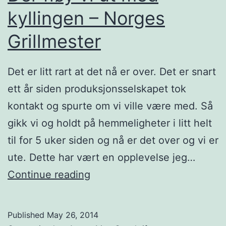
s
kyllingen – Norges
o
Grillmester
n
M
Det er litt rart at det nå er over. Det er snart
a
ett år siden produksjonsselskapet tok
t
kontakt og spurte om vi ville være med. Så
&
gikk vi og holdt på hemmeligheter i litt helt
V
til for 5 uker siden og nå er det over og vi er
i
ute. Dette har vært en opplevelse jeg…
n
D
Continue reading
e
r
Published
May 26, 2014
f