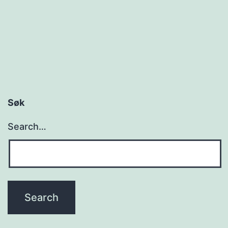
s
t
e
r
Søk
Search…