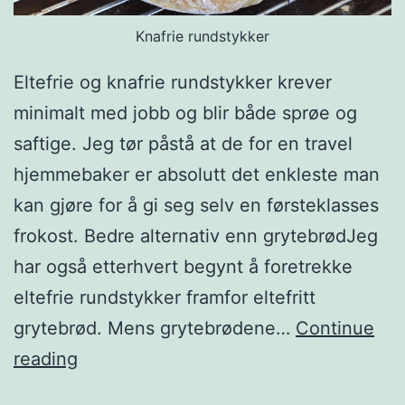
Knafrie rundstykker
Eltefrie og knafrie rundstykker krever
minimalt med jobb og blir både sprøe og
saftige. Jeg tør påstå at de for en travel
hjemmebaker er absolutt det enkleste man
kan gjøre for å gi seg selv en førsteklasses
frokost. Bedre alternativ enn grytebrødJeg
har også etterhvert begynt å foretrekke
eltefrie rundstykker framfor eltefritt
grytebrød. Mens grytebrødene…
Continue
H
reading
v