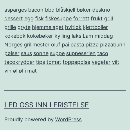
asparges
bacon
bbq
blåskjell
bøker
deskno
dessert
egg
fisk
fiskesuppe
forrett
frukt
grill
grille
gryte
hjemmelaget
hvitløk
kjøttboller
kokebok
kokebøker
kylling
laks
Lam
middag
Norges grillmester
oluf
pai
pasta
pizza
pizzabunn
pølser
saus
sonne
suppe
suppeserien
taco
tacokrydder
tips
tomat
toppapolse
vegetar
vilt
vin
øl
øl i mat
LED OSS INN I FRISTELSE
Proudly powered by
WordPress
.