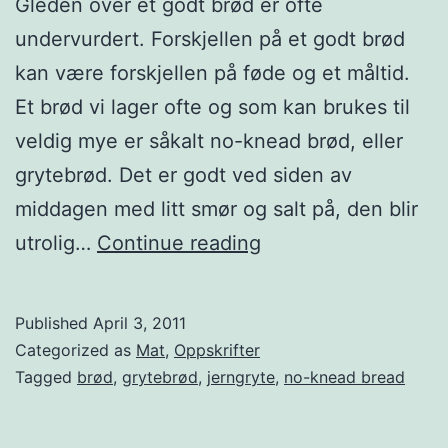
Gleden over et godt brød er ofte
r
undervurdert. Forskjellen på et godt brød
u
kan være forskjellen på føde og et måltid.
n
Et brød vi lager ofte og som kan brukes til
d
veldig mye er såkalt no-knead brød, eller
s
grytebrød. Det er godt ved siden av
t
middagen med litt smør og salt på, den blir
y
G
utrolig…
Continue reading
k
l
k
e
e
Published
April 3, 2011
d
r
Categorized as
Mat
,
Oppskrifter
e
Tagged
brød
,
grytebrød
,
jerngryte
,
no-knead bread
e
n
r
o