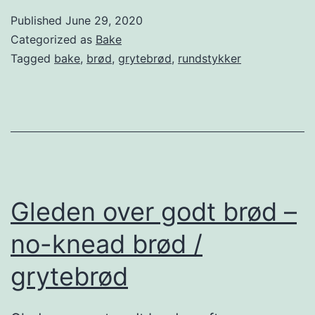
o
Published
June 29, 2020
r
Categorized as
Bake
f
Tagged
bake
,
brød
,
grytebrød
,
rundstykker
o
r
e
l
t
e
Gleden over godt brød –
f
no-knead brød /
r
grytebrød
i
e