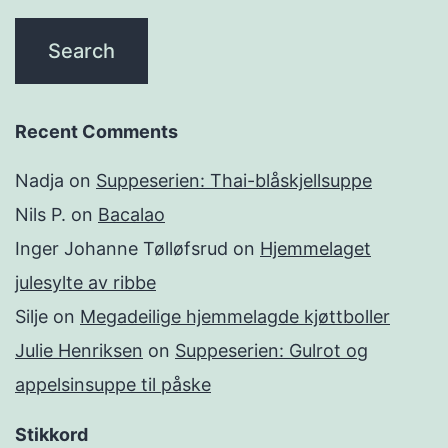
Recent Comments
Nadja
on
Suppeserien: Thai-blåskjellsuppe
Nils P.
on
Bacalao
Inger Johanne Tølløfsrud
on
Hjemmelaget
julesylte av ribbe
Silje
on
Megadeilige hjemmelagde kjøttboller
Julie Henriksen
on
Suppeserien: Gulrot og
appelsinsuppe til påske
Stikkord