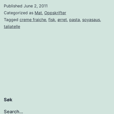
r
Published
June 2, 2011
e
Categorized as
Mat
,
Oppskrifter
t
Tagged
creme fraiche
,
fisk
,
ørret
,
pasta
,
soyasaus
,
taliatelle
,
c
r
e
m
e
f
r
a
Søk
i
Search…