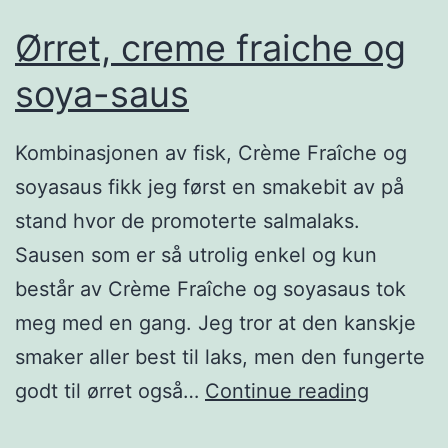
Ørret, creme fraiche og
soya-saus
Kombinasjonen av fisk, Crème Fraîche og
soyasaus fikk jeg først en smakebit av på
stand hvor de promoterte salmalaks.
Sausen som er så utrolig enkel og kun
består av Crème Fraîche og soyasaus tok
meg med en gang. Jeg tror at den kanskje
smaker aller best til laks, men den fungerte
Ø
godt til ørret også…
Continue reading
r