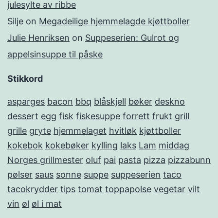
julesylte av ribbe
Silje
on
Megadeilige hjemmelagde kjøttboller
Julie Henriksen
on
Suppeserien: Gulrot og
appelsinsuppe til påske
Stikkord
asparges
bacon
bbq
blåskjell
bøker
deskno
dessert
egg
fisk
fiskesuppe
forrett
frukt
grill
grille
gryte
hjemmelaget
hvitløk
kjøttboller
kokebok
kokebøker
kylling
laks
Lam
middag
Norges grillmester
oluf
pai
pasta
pizza
pizzabunn
pølser
saus
sonne
suppe
suppeserien
taco
tacokrydder
tips
tomat
toppapolse
vegetar
vilt
vin
øl
øl i mat