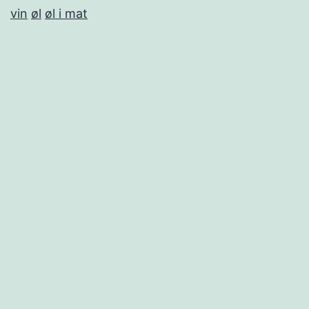
vin
øl
øl i mat