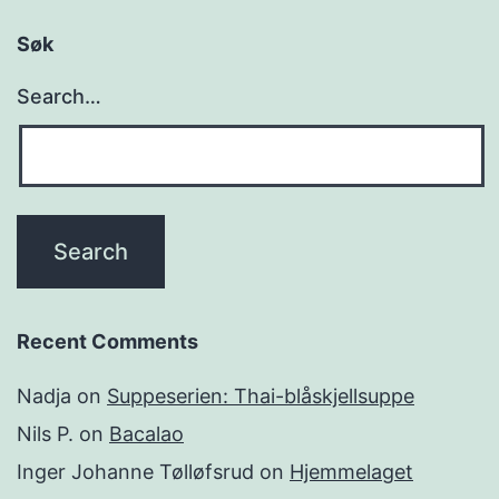
Søk
Search…
Recent Comments
Nadja
on
Suppeserien: Thai-blåskjellsuppe
Nils P.
on
Bacalao
Inger Johanne Tølløfsrud
on
Hjemmelaget