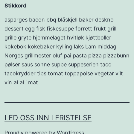
Stikkord
asparges
bacon
bbq
blåskjell
bøker
deskno
dessert
egg
fisk
fiskesuppe
forrett
frukt
grill
grille
gryte
hjemmelaget
hvitløk
kjøttboller
kokebok
kokebøker
kylling
laks
Lam
middag
Norges grillmester
oluf
pai
pasta
pizza
pizzabunn
pølser
saus
sonne
suppe
suppeserien
taco
tacokrydder
tips
tomat
toppapolse
vegetar
vilt
vin
øl
øl i mat
LED OSS INN I FRISTELSE
Proudly powered by
WordPress
.