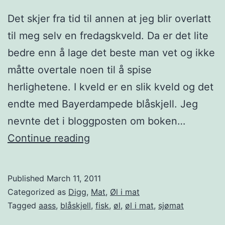
Det skjer fra tid til annen at jeg blir overlatt
til meg selv en fredagskveld. Da er det lite
bedre enn å lage det beste man vet og ikke
måtte overtale noen til å spise
herlighetene. I kveld er en slik kveld og det
endte med Bayerdampede blåskjell. Jeg
nevnte det i bloggposten om boken…
B
Continue reading
a
y
Published
March 11, 2011
e
Categorized as
Digg
,
Mat
,
Øl i mat
r
Tagged
aass
,
blåskjell
,
fisk
,
øl
,
øl i mat
,
sjømat
d