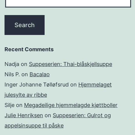
Recent Comments
Nadja
on
Suppeserien: Thai-blåskjellsuppe
Nils P.
on
Bacalao
Inger Johanne Tølløfsrud
on
Hjemmelaget
julesylte av ribbe
Silje
on
Megadeilige hjemmelagde kjøttboller
Julie Henriksen
on
Suppeserien: Gulrot og
appelsinsuppe til påske